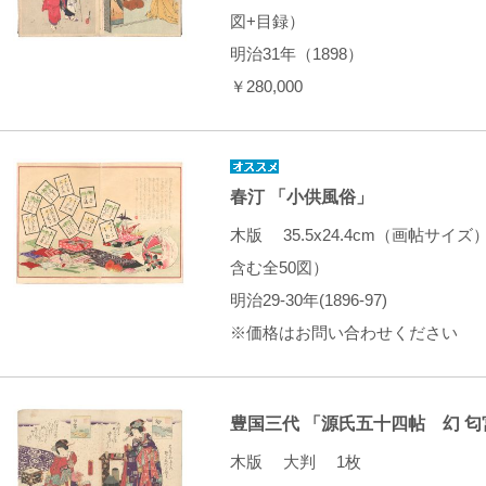
図+目録）
明治31年（1898）
￥280,000
春汀 「小供風俗」
木版 35.5x24.4cm（画帖サ
含む全50図）
明治29-30年(1896-97)
※価格はお問い合わせください
豊国三代 「源氏五十四帖 幻 匂
木版 大判 1枚