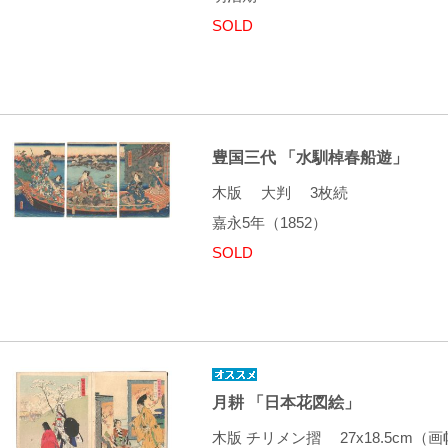
SOLD
豊国三代 「水馴棹春船遊」
木版 大判 3枚続
嘉永5年（1852）
SOLD
月耕 「日本花図絵」
木版 チリメン摺 27x18.5cm（