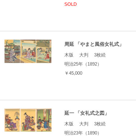
SOLD
周延 「やまと風俗女礼式」
木版 大判 3枚続
明治25年（1892）
￥45,000
延一 「女礼式之図」
木版 大判 3枚続
明治23年（1890）