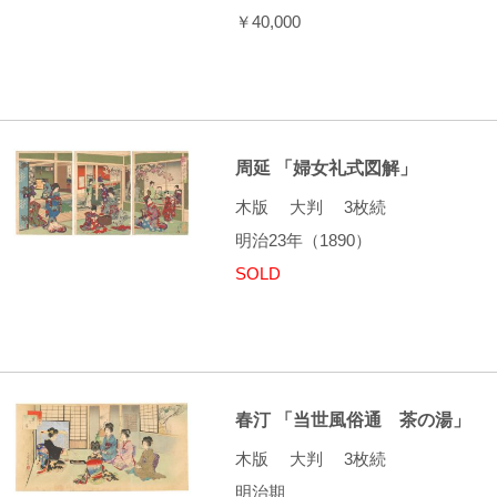
￥40,000
周延 「婦女礼式図解」
木版 大判 3枚続
明治23年（1890）
SOLD
春汀 「当世風俗通 茶の湯」
木版 大判 3枚続
明治期