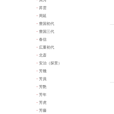
昇雲
周延
豊国初代
豊国三代
春信
広重初代
北斎
安治（探景）
芳幾
芳員
芳艶
芳年
芳虎
芳藤