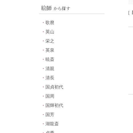
絵師
から探す
[
歌麿
英山
栄之
英泉
暁斎
清親
清長
国貞初代
国周
国輝初代
国芳
湖龍斎
貞秀