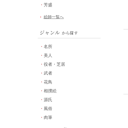
芳盛
絵師一覧へ
ジャンル
から探す
名所
美人
役者・芝居
武者
花鳥
相撲絵
源氏
風俗
肉筆