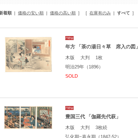
新着順
|
価格の安い順
|
価格の高い順
]
[
在庫有のみ
|
すべて
]
年方 「茶の湯日々草 席入の図
木版 大判 1枚
明治29年（1896）
SOLD
豊国三代 「伽羅先代萩」
木版 大判 3枚続
弘化期−嘉永期（1847-52）