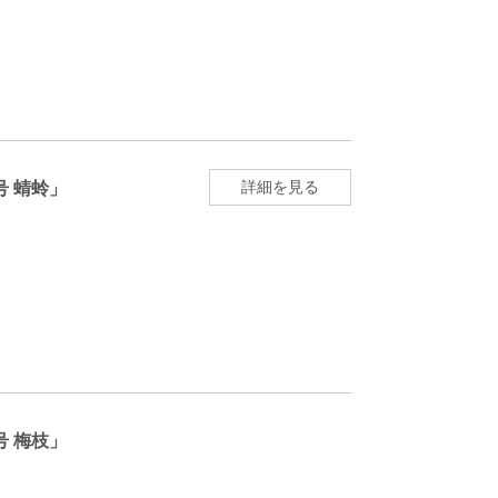
詳細を見る
号 蜻蛉」
号 梅枝」