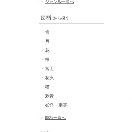
ジャンル一覧へ
図柄
から探す
雪
月
花
桜
富士
花火
猫
刺青
妖怪・幽霊
図柄一覧へ