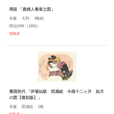
周延 「貴婦人養蚕之図」
木版 大判 3枚続
明治24年（1891）
SOLD
豊国初代 「伊場仙版 団扇絵 今様十二ヶ月 如月
の図【復刻版】」
木版 団扇絵 2枚