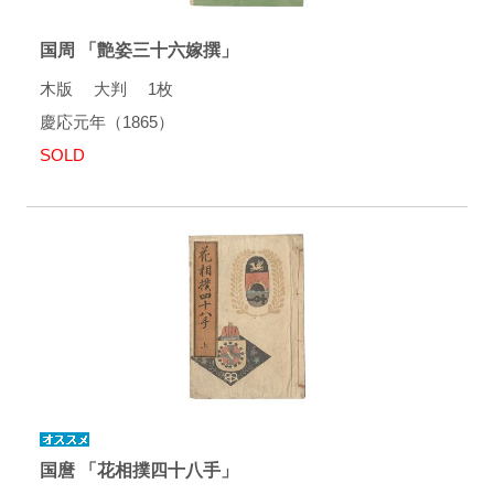
国周 「艶姿三十六嫁撰」
木版 大判 1枚
慶応元年（1865）
SOLD
国麿 「花相撲四十八手」