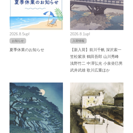
2026.8.5up!
2026.8.1up!
お知らせ
入荷情報
夏季休業のお知らせ
【新入荷】前川千帆 深沢索一
笠松紫浪 鶴田吾郎 山川秀峰
浅野竹二 中澤弘光 小泉癸巳男
武井武雄 歌川広重ほか