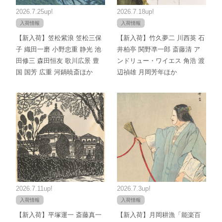
2026.7.25up!
2026.7.18up!
入荷情報
入荷情報
【新入荷】笠松紫浪 笠松三保
【新入荷】竹久夢二 川西英 石
子 織田一磨 小野忠重 静光 池
井柏亭 関野凖一郎 斎藤清 ア
田修三 森田恒友 歌川広景 豊
ンドリュー・ワイエス 角浩 渡
国 国芳 広重 河鍋暁斎ほか
辺禎雄 月岡芳年ほか
2026.7.11up!
2026.7.3up!
入荷情報
入荷情報
【新入荷】平塚運一 斎藤真一
【新入荷】月岡耕漁「能楽百