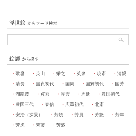
浮世絵
からワード検索
絵師
から探す
歌麿
英山
栄之
英泉
暁斎
清親
清長
国貞初代
国周
国輝初代
国芳
湖龍斎
貞秀
昇雲
周延
豊国初代
豊国三代
春信
広重初代
北斎
安治（探景）
芳幾
芳員
芳艶
芳年
芳虎
芳藤
芳盛