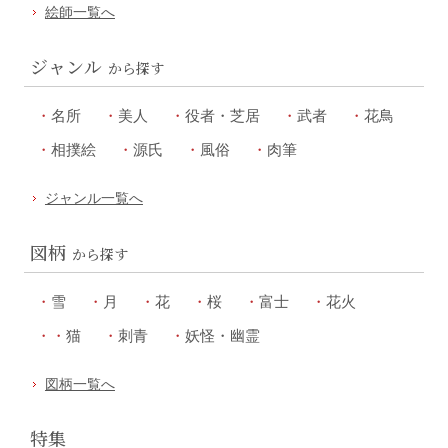
絵師一覧へ
ジャンル
から探す
名所
美人
役者・芝居
武者
花鳥
相撲絵
源氏
風俗
肉筆
ジャンル一覧へ
図柄
から探す
雪
月
花
桜
富士
花火
猫
刺青
妖怪・幽霊
図柄一覧へ
特集