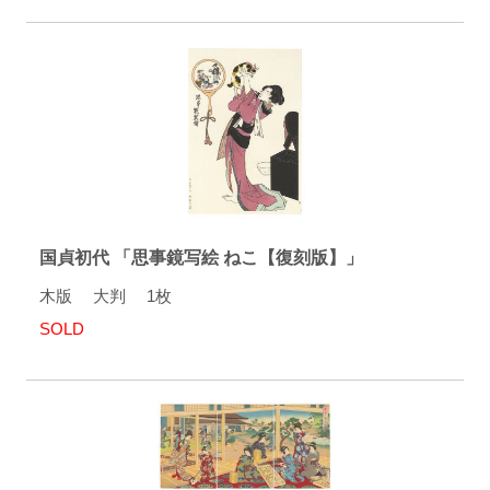
国貞初代 「思事鏡写絵 ねこ【復刻版】」
木版 大判 1枚
SOLD