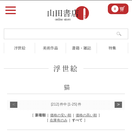
0
浮世絵
美術作品
書籍・雑誌
特集
浮世絵
猫
<
>
[212] 件中 [1-25] 件
[
新着順
|
価格の安い順
|
価格の高い順
]
[
在庫有のみ
|
すべて
]