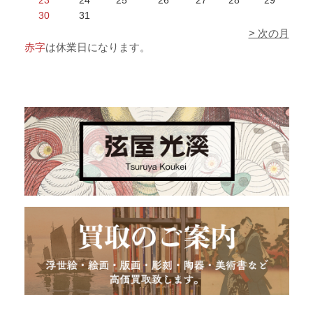
23
24
25
26
27
28
29
30
31
> 次の月
赤字
は休業日になります。