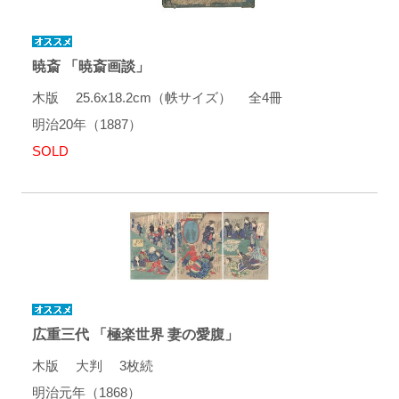
暁斎 「暁斎画談」
木版 25.6x18.2cm（帙サイズ） 全4冊
明治20年（1887）
SOLD
広重三代 「極楽世界 妻の愛腹」
木版 大判 3枚続
明治元年（1868）