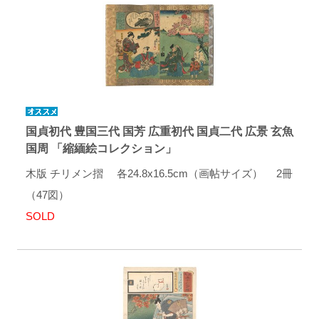
国貞初代 豊国三代 国芳 広重初代 国貞二代 広景 玄魚
国周 「縮緬絵コレクション」
木版 チリメン摺 各24.8x16.5cm（画帖サイズ） 2冊
（47図）
SOLD