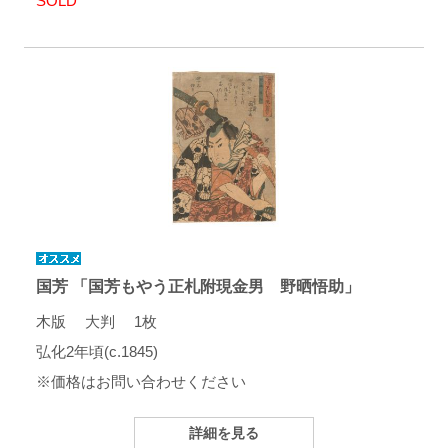
SOLD
国芳 「国芳もやう正札附現金男 野晒悟助」
木版 大判 1枚
弘化2年頃(c.1845)
※価格はお問い合わせください
詳細を見る