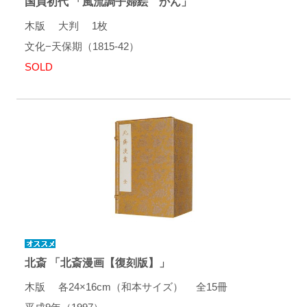
国貞初代 「風流調子婦絵 かん」
木版 大判 1枚
文化−天保期（1815-42）
SOLD
北斎 「北斎漫画【復刻版】」
木版 各24×16cm（和本サイズ） 全15冊