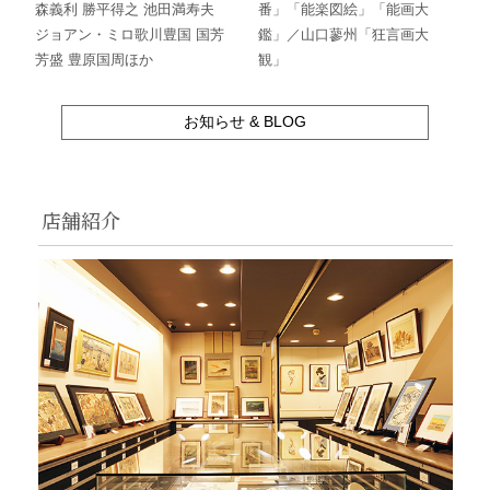
森義利 勝平得之 池田満寿夫
番」「能楽図絵」「能画大
ジョアン・ミロ歌川豊国 国芳
鑑」／山口蓼州「狂言画大
芳盛 豊原国周ほか
観」
お知らせ & BLOG
店舗紹介