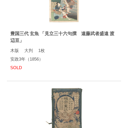
豊国三代 玄魚 「見立三十六句撰 遠藤武者盛遠 渡
辺亘」
木版 大判 1枚
安政3年（1856）
SOLD