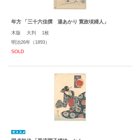
年方 「三十六佳撰 湯あかり 寛政頃婦人」
木版 大判 1枚
明治26年（1893）
SOLD