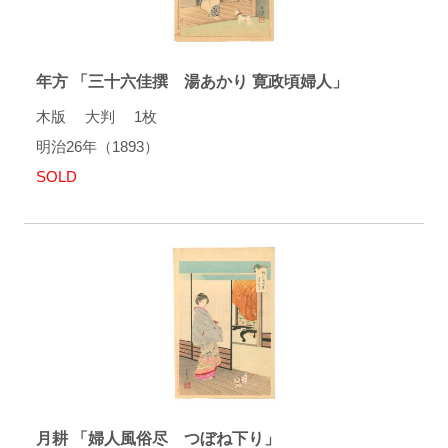
年方 「三十六佳撰 湯あかり 寛政頃婦人」
木版 大判 1枚
明治26年（1893）
SOLD
月耕 「婦人風俗尽 つぼね下り」