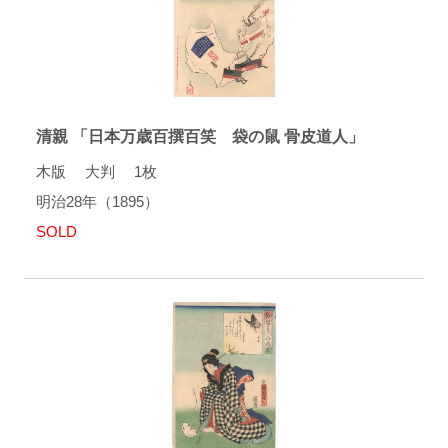
清親 「日本万歳百撰百笑 袋の鼠 骨皮道人」
木版 大判 1枚
明治28年（1895）
SOLD