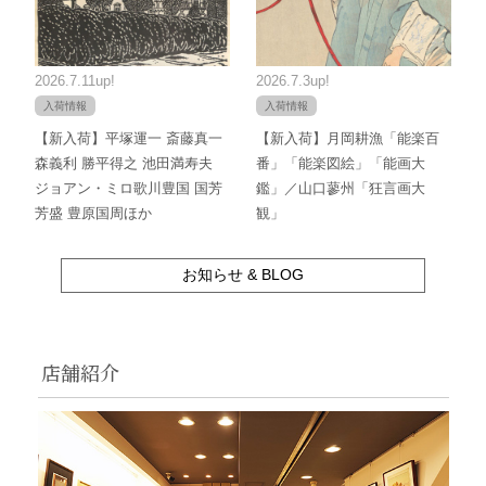
2026.7.11up!
2026.7.3up!
入荷情報
入荷情報
【新入荷】平塚運一 斎藤真一
【新入荷】月岡耕漁「能楽百
森義利 勝平得之 池田満寿夫
番」「能楽図絵」「能画大
ジョアン・ミロ歌川豊国 国芳
鑑」／山口蓼州「狂言画大
芳盛 豊原国周ほか
観」
お知らせ & BLOG
店舗紹介