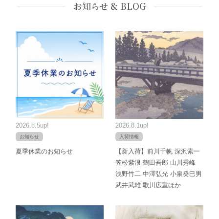
お知らせ & BLOG
2026.8.5up!
2026.8.1up!
お知らせ
入荷情報
夏季休業のお知らせ
【新入荷】前川千帆 深沢索一
笠松紫浪 鶴田吾郎 山川秀峰
浅野竹二 中澤弘光 小泉癸巳男
武井武雄 歌川広重ほか