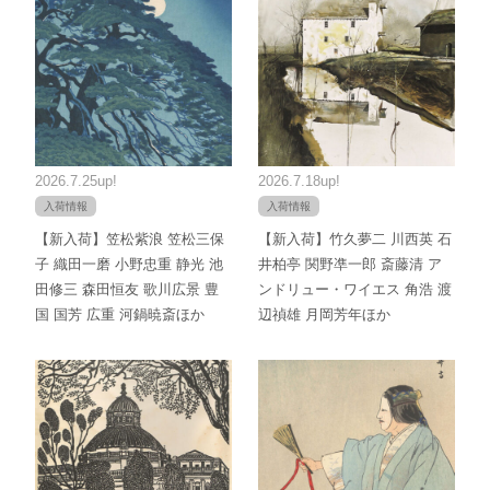
2026.7.25up!
2026.7.18up!
入荷情報
入荷情報
【新入荷】笠松紫浪 笠松三保
【新入荷】竹久夢二 川西英 石
子 織田一磨 小野忠重 静光 池
井柏亭 関野凖一郎 斎藤清 ア
田修三 森田恒友 歌川広景 豊
ンドリュー・ワイエス 角浩 渡
国 国芳 広重 河鍋暁斎ほか
辺禎雄 月岡芳年ほか