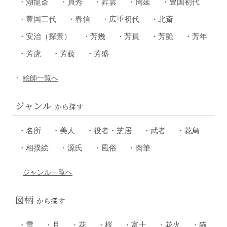
湖龍斎
貞秀
昇雲
周延
豊国初代
豊国三代
春信
広重初代
北斎
安治（探景）
芳幾
芳員
芳艶
芳年
芳虎
芳藤
芳盛
絵師一覧へ
ジャンル
から探す
名所
美人
役者・芝居
武者
花鳥
相撲絵
源氏
風俗
肉筆
ジャンル一覧へ
図柄
から探す
雪
月
花
桜
富士
花火
猫