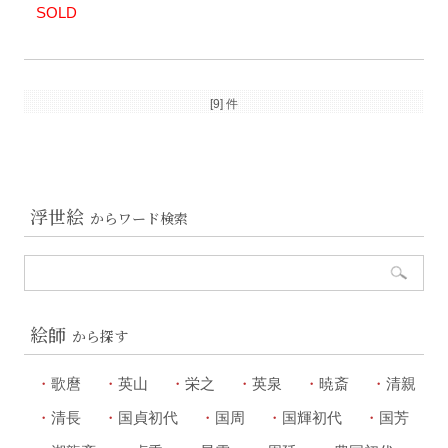
SOLD
[9] 件
浮世絵
からワード検索
絵師
から探す
歌麿
英山
栄之
英泉
暁斎
清親
清長
国貞初代
国周
国輝初代
国芳