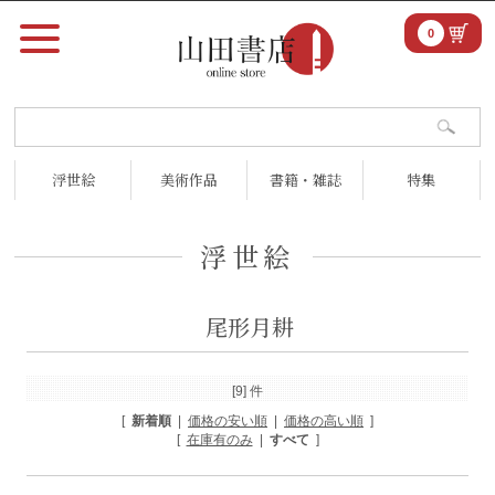
0
浮世絵
美術作品
書籍・雑誌
特集
浮世絵
尾形月耕
[9] 件
[
新着順
|
価格の安い順
|
価格の高い順
]
[
在庫有のみ
|
すべて
]