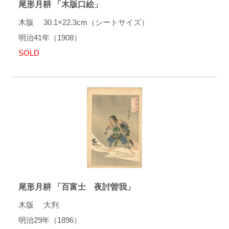
尾形月耕 「木版口絵」
木版 30.1×22.3cm（シートサイズ）
明治41年（1908）
SOLD
尾形月耕 「百富士 夜討曽我」
木版 大判
明治29年（1896）