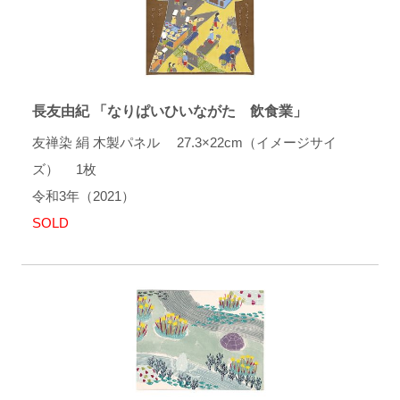
長友由紀 「なりぱいひいながた 飲食業」
友禅染 絹 木製パネル 27.3×22cm（イメージサイ
ズ） 1枚
令和3年（2021）
SOLD