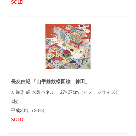
SOLD
長友由紀 「山手線紋様図絵 神田」
友禅染 絹 木製パネル 27×27cm（イメージサイズ）
1枚
平成30年（2018）
SOLD