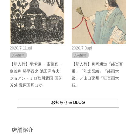
2026.7.11up!
2026.7.3up!
入荷情報
入荷情報
【新入荷】平塚運一 斎藤真一
【新入荷】月岡耕漁「能楽百
森義利 勝平得之 池田満寿夫
番」「能楽図絵」「能画大
ジョアン・ミロ歌川豊国 国芳
鑑」／山口蓼州「狂言画大
芳盛 豊原国周ほか
観」
お知らせ & BLOG
店舗紹介