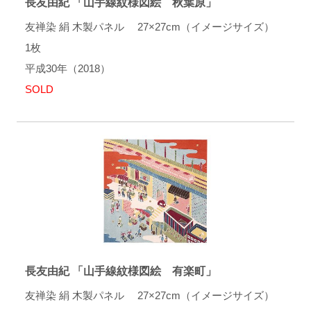
長友由紀 「山手線紋様図絵 秋葉原」
友禅染 絹 木製パネル 27×27cm（イメージサイズ）
1枚
平成30年（2018）
SOLD
長友由紀 「山手線紋様図絵 有楽町」
友禅染 絹 木製パネル 27×27cm（イメージサイズ）