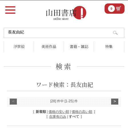
0
浮世絵
美術作品
書籍・雑誌
特集
検索
ワード検索：長友由紀
<
>
[28] 件中 [1-25] 件
[
新着順
|
価格の安い順
|
価格の高い順
]
[
在庫有のみ
|
すべて
]