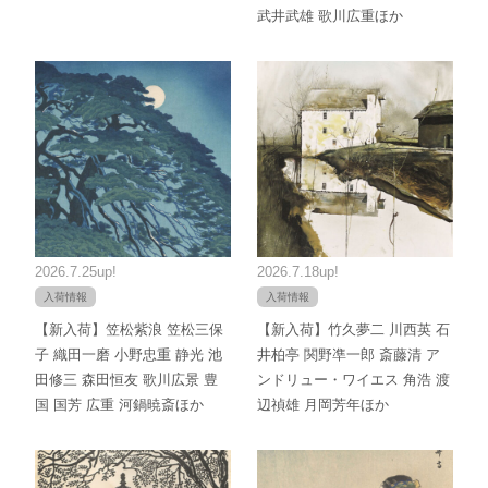
武井武雄 歌川広重ほか
2026.7.25up!
2026.7.18up!
入荷情報
入荷情報
【新入荷】笠松紫浪 笠松三保
【新入荷】竹久夢二 川西英 石
子 織田一磨 小野忠重 静光 池
井柏亭 関野凖一郎 斎藤清 ア
田修三 森田恒友 歌川広景 豊
ンドリュー・ワイエス 角浩 渡
国 国芳 広重 河鍋暁斎ほか
辺禎雄 月岡芳年ほか