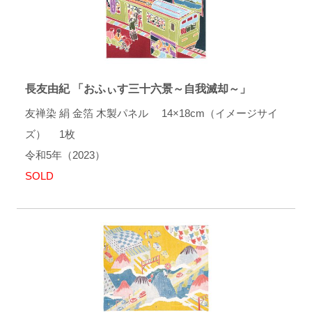
長友由紀 「おふぃす三十六景～自我滅却～」
友禅染 絹 金箔 木製パネル 14×18cm（イメージサイ
ズ） 1枚
令和5年（2023）
SOLD