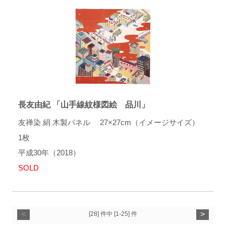
長友由紀 「山手線紋様図絵 品川」
友禅染 絹 木製パネル 27×27cm（イメージサイズ）
1枚
平成30年（2018）
SOLD
<
>
[28] 件中 [1-25] 件