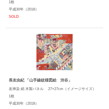
1枚
平成30年（2018）
SOLD
長友由紀 「山手線紋様図絵 渋谷」
友禅染 絹 木製パネル 27×27cm（イメージサイズ）
1枚
平成30年（2018）