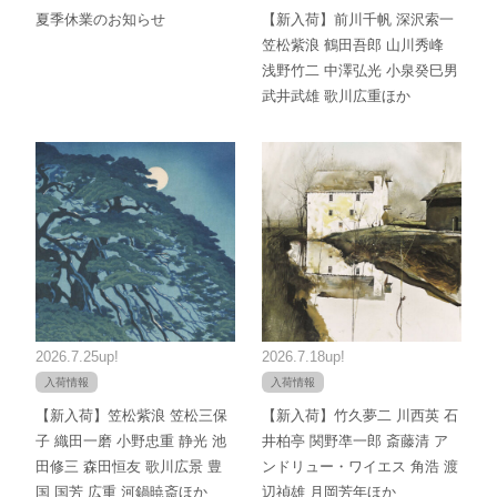
夏季休業のお知らせ
【新入荷】前川千帆 深沢索一
笠松紫浪 鶴田吾郎 山川秀峰
浅野竹二 中澤弘光 小泉癸巳男
武井武雄 歌川広重ほか
2026.7.25up!
2026.7.18up!
入荷情報
入荷情報
【新入荷】笠松紫浪 笠松三保
【新入荷】竹久夢二 川西英 石
子 織田一磨 小野忠重 静光 池
井柏亭 関野凖一郎 斎藤清 ア
田修三 森田恒友 歌川広景 豊
ンドリュー・ワイエス 角浩 渡
国 国芳 広重 河鍋暁斎ほか
辺禎雄 月岡芳年ほか