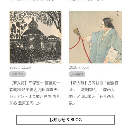
2026.7.11up!
2026.7.3up!
入荷情報
入荷情報
【新入荷】平塚運一 斎藤真一
【新入荷】月岡耕漁「能楽百
森義利 勝平得之 池田満寿夫
番」「能楽図絵」「能画大
ジョアン・ミロ歌川豊国 国芳
鑑」／山口蓼州「狂言画大
芳盛 豊原国周ほか
観」
お知らせ & BLOG