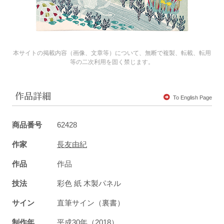
本サイトの掲載内容（画像、文章等）について、無断で複製、転載、転用
等の二次利用を固く禁じます。
作品詳細
To English Page
商品番号
62428
作家
長友由紀
作品
作品
技法
彩色 紙 木製パネル
サイン
直筆サイン（裏書）
制作年
平成30年（2018）