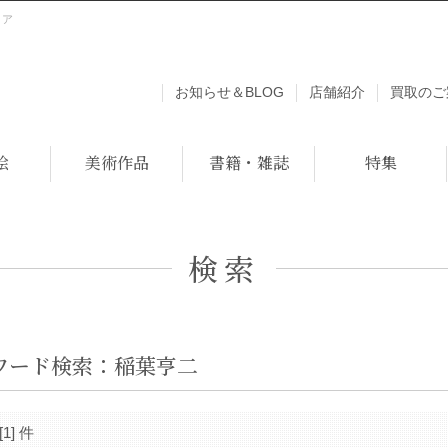
トア
お知らせ＆BLOG
店舗紹介
買取のご
絵
美術作品
書籍・雑誌
特集
検索
ワード検索：稲葉亨二
[1] 件