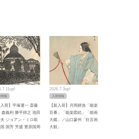
.7.11up!
2026.7.3up!
荷情報
入荷情報
入荷】平塚運一 斎藤
【新入荷】月岡耕漁「能楽
 森義利 勝平得之 池田
百番」「能楽図絵」「能画
夫 ジョアン・ミロ歌
大鑑」／山口蓼州「狂言画
国 国芳 芳盛 豊原国周
大観」
か