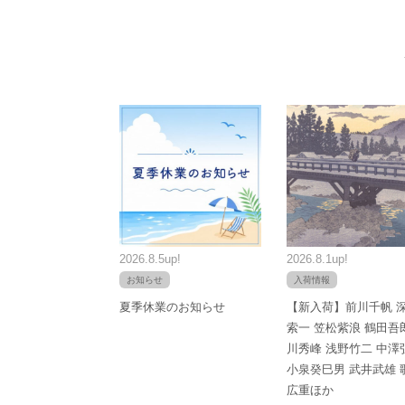
2026.8.5up!
2026.8.1up!
お知らせ
入荷情報
夏季休業のお知らせ
【新入荷】前川千帆 
索一 笠松紫浪 鶴田吾
川秀峰 浅野竹二 中澤
小泉癸巳男 武井武雄 
広重ほか