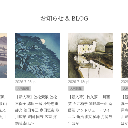
お知らせ & BLOG
2026.7.25up!
2026.7.18up!
2026
入荷情報
入荷情報
入
深沢
【新入荷】笠松紫浪 笠松
【新入荷】竹久夢二 川西
【新
郎 山
三保子 織田一磨 小野忠重
英 石井柏亭 関野凖一郎 斎
真一
弘光
静光 池田修三 森田恒友 歌
藤清 アンドリュー・ワイ
満寿
歌川
川広景 豊国 国芳 広重 河
エス 角浩 渡辺禎雄 月岡芳
川豊
鍋暁斎ほか
年ほか
ほ