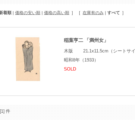
新着順
|
価格の安い順
|
価格の高い順
]
[
在庫有のみ
|
すべて
]
稲葉亨二 「満州女」
木版 21.1x11.5cm（シート
昭和8年（1933）
SOLD
[1] 件