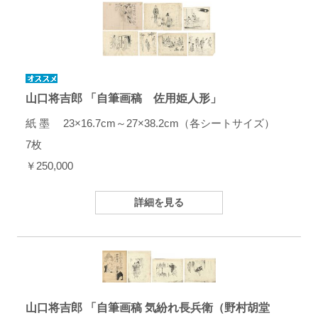
山口将吉郎 「自筆画稿 佐用姫人形」
紙 墨 23×16.7cm～27×38.2cm（各シートサイズ）
7枚
￥250,000
詳細を見る
山口将吉郎 「自筆画稿 気紛れ長兵衛（野村胡堂