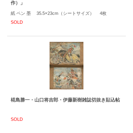
作）」
紙 ペン 墨 35.5×23cm（シートサイズ） 4枚
SOLD
椛島勝一・山口将吉郎・伊藤新樹雑誌切抜き貼込帖
SOLD