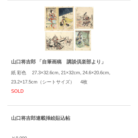
山口将吉郎 「自筆画稿 講談倶楽部より」
紙 彩色 27.3×32.6cm, 21×32cm, 24.6×20.6cm,
23.2×17.5cm（シートサイズ） 4枚
SOLD
山口将吉郎連載挿絵貼込帖