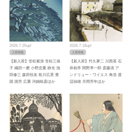
2026.7.25up!
2026.7.18up!
入荷情報
入荷情報
【新入荷】笠松紫浪 笠松三保
【新入荷】竹久夢二 川西英 石
子 織田一磨 小野忠重 静光 池
井柏亭 関野凖一郎 斎藤清 ア
田修三 森田恒友 歌川広景 豊
ンドリュー・ワイエス 角浩 渡
国 国芳 広重 河鍋暁斎ほか
辺禎雄 月岡芳年ほか