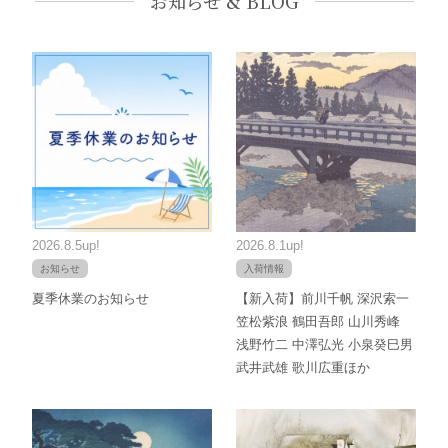
お知らせ & BLOG
2026.8.5up!
2026.8.1up!
お知らせ
入荷情報
夏季休業のお知らせ
【新入荷】前川千帆 深沢索一
笠松紫浪 鶴田吾郎 山川秀峰
浅野竹二 中澤弘光 小泉癸巳男
武井武雄 歌川広重ほか