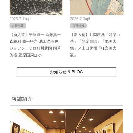
2026.7.11up!
2026.7.3up!
入荷情報
入荷情報
【新入荷】平塚運一 斎藤真一
【新入荷】月岡耕漁「能楽百
森義利 勝平得之 池田満寿夫
番」「能楽図絵」「能画大
ジョアン・ミロ歌川豊国 国芳
鑑」／山口蓼州「狂言画大
芳盛 豊原国周ほか
観」
お知らせ & BLOG
店舗紹介