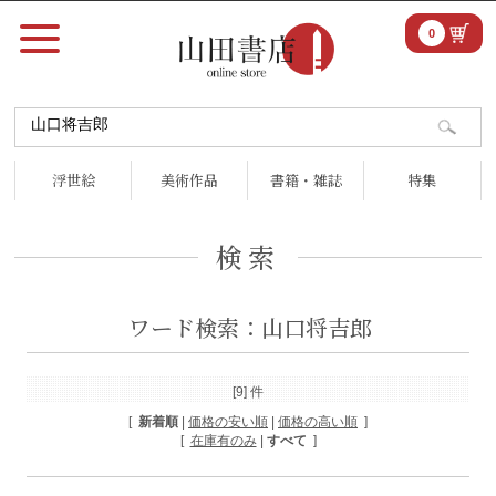
0
浮世絵
美術作品
書籍・雑誌
特集
検索
ワード検索：山口将吉郎
[9] 件
[
新着順
|
価格の安い順
|
価格の高い順
]
[
在庫有のみ
|
すべて
]