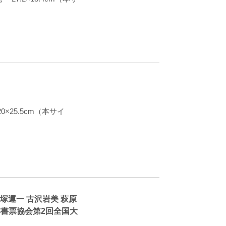
×25.5cm（本サイ
塚運一 古沢岩美 萩原
本書票協会第2回全国大