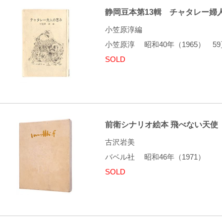
静岡豆本第13輯 チャタレー婦
小笠原淳編
小笠原淳 昭和40年（1965） 
SOLD
前衛シナリオ絵本 飛べない天使
古沢岩美
バベル社 昭和46年（1971）
SOLD