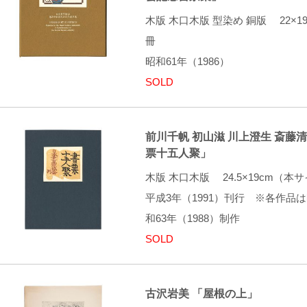
木版 木口木版 型染め 銅版 22×
冊
昭和61年（1986）
SOLD
前川千帆 初山滋 川上澄生 斎藤清
票十五人聚」
木版 木口木版 24.5×19cm（
平成3年（1991）刊行 ※各作品は
和63年（1988）制作
SOLD
古沢岩美 「屋根の上」