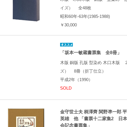
イズ） 全48枚
昭和60年-63年(1985-1988)
￥30,000
「坂本一敏蔵書票集 全8冊」
木版 銅版 孔版 型染め 木口木版 20
ズ） 8冊（折丁仕立）
平成2年（1990）
SOLD
金守世士夫 柄澤齊 関野凖一郎 平
英雄 他 「書票十二家集2 日
会記念書票集」