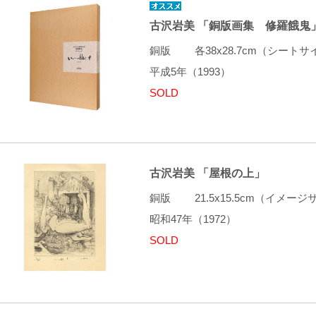
古沢岩美 「銅版画集 修羅餓鬼
銅版 各38x28.7cm（シート
平成5年（1993）
SOLD
古沢岩美 「屋根の上」
銅版 21.5x15.5cm（イメ
昭和47年（1972）
SOLD