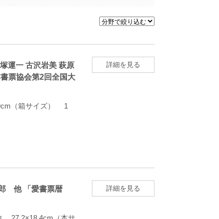
詳細を見る
塚運一 古沢岩美 萩原
本書票協会第2回全国大
19cm（箱サイズ） 1
詳細を見る
吉郎 他 「愛書票暦
7.2×18.4cm（本サ