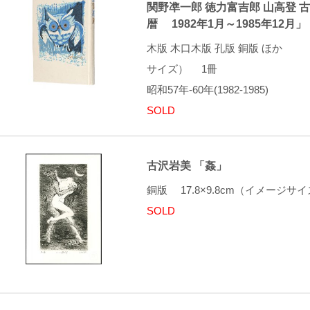
関野凖一郎 徳力富吉郎 山高登 
暦 1982年1月～1985年12月」
木版 木口木版 孔版 銅版 ほか 2
サイズ） 1冊
昭和57年-60年(1982-1985)
SOLD
古沢岩美 「姦」
銅版 17.8×9.8cm（イメージ
SOLD