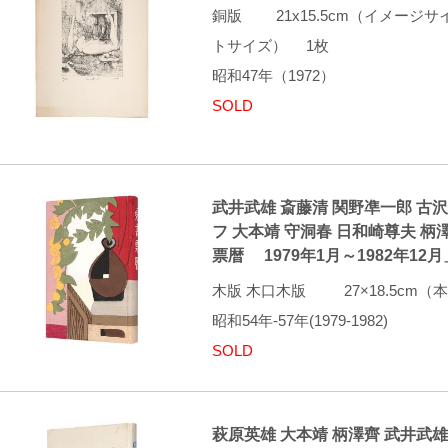
銅版 21x15.5cm（イメージサイ
トサイズ） 1枚
昭和47年（1972）
SOLD
武井武雄 斎藤清 関野凖一郎 古
フ 大本靖 守洞春 日和崎尊夫 柄
票暦 1979年1月～1982年12月
木版 木口木版 27×18.5cm
昭和54年-57年(1979-1982)
SOLD
萩原英雄 大本靖 柄澤齊 武井武