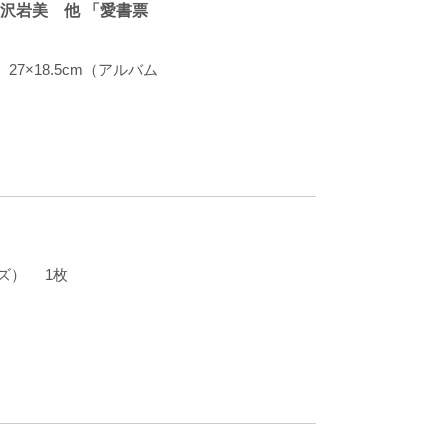
古沢岩美 他 「愛書票
7×18.5cm（アルバム
サイズ） 1枚