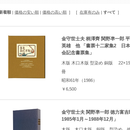
新着順
|
価格の安い順
|
価格の高い順
]
[
在庫有のみ
|
すべて
]
金守世士夫 柄澤齊 関野凖一郎 平
英雄 他 「書票十二家集2 日
会記念書票集」
木版 木口木版 型染め 銅版 22×
冊
昭和61年（1986）
￥6,500
金守世士夫 関野凖一郎 徳力富
1985年1月～1988年12月」
木版 木口木版 銅版 型染め 他 2