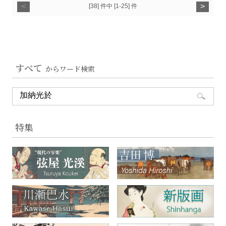
<
>
[38] 件中 [1-25] 件
すべて
からワード検索
特集