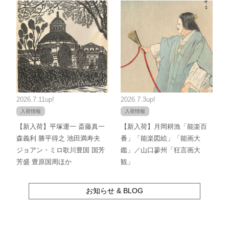
2026.7.11up!
2026.7.3up!
入荷情報
入荷情報
【新入荷】平塚運一 斎藤真一
【新入荷】月岡耕漁「能楽百
森義利 勝平得之 池田満寿夫
番」「能楽図絵」「能画大
ジョアン・ミロ歌川豊国 国芳
鑑」／山口蓼州「狂言画大
芳盛 豊原国周ほか
観」
お知らせ & BLOG