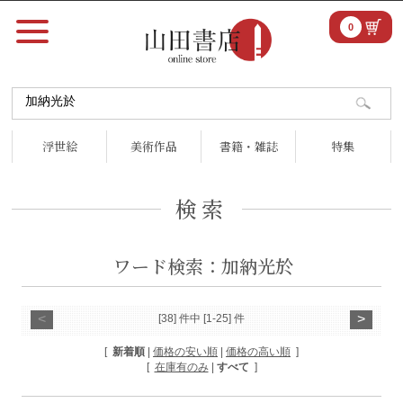
0
浮世絵
美術作品
書籍・雑誌
特集
検索
ワード検索：加納光於
<
>
[38] 件中 [1-25] 件
[
新着順
|
価格の安い順
|
価格の高い順
]
[
在庫有のみ
|
すべて
]