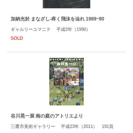
加納光於 まなざし-疼く飛沫を辿れ 1989ｰ90
ギャルリーユマニテ 平成2年（1990）
SOLD
谷川晃一展 南の庭のアトリエより
三鷹市美術ギャラリー 平成23年（2011） 191頁