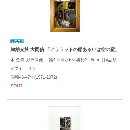
加納光於 大岡信 「アララットの船あるいは空の蜜」
木 金属 ガラス他 幅44×高さ68×奥行22.5cm（作品サ
イズ） 1点
昭和46-47年(1971-1972)
SOLD