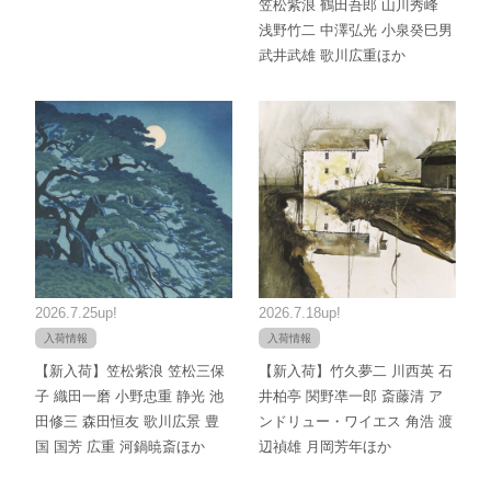
笠松紫浪 鶴田吾郎 山川秀峰
浅野竹二 中澤弘光 小泉癸巳男
武井武雄 歌川広重ほか
2026.7.25up!
2026.7.18up!
入荷情報
入荷情報
【新入荷】笠松紫浪 笠松三保
【新入荷】竹久夢二 川西英 石
子 織田一磨 小野忠重 静光 池
井柏亭 関野凖一郎 斎藤清 ア
田修三 森田恒友 歌川広景 豊
ンドリュー・ワイエス 角浩 渡
国 国芳 広重 河鍋暁斎ほか
辺禎雄 月岡芳年ほか