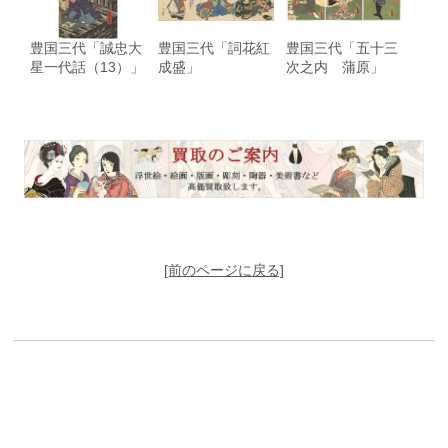
豊国三代「誠忠大
豊国三代「詞花紅
豊国三代「五十三
星一代話（13）」
成盛」
次之内 蒲原」
[前のページに戻る]