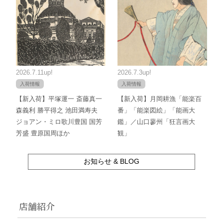
2026.7.11up!
2026.7.3up!
入荷情報
入荷情報
【新入荷】平塚運一 斎藤真一
【新入荷】月岡耕漁「能楽百
森義利 勝平得之 池田満寿夫
番」「能楽図絵」「能画大
ジョアン・ミロ歌川豊国 国芳
鑑」／山口蓼州「狂言画大
芳盛 豊原国周ほか
観」
お知らせ & BLOG
店舗紹介