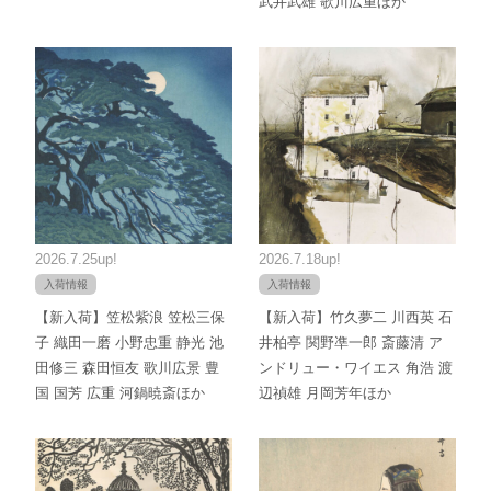
武井武雄 歌川広重ほか
2026.7.25up!
2026.7.18up!
入荷情報
入荷情報
【新入荷】笠松紫浪 笠松三保
【新入荷】竹久夢二 川西英 石
子 織田一磨 小野忠重 静光 池
井柏亭 関野凖一郎 斎藤清 ア
田修三 森田恒友 歌川広景 豊
ンドリュー・ワイエス 角浩 渡
国 国芳 広重 河鍋暁斎ほか
辺禎雄 月岡芳年ほか