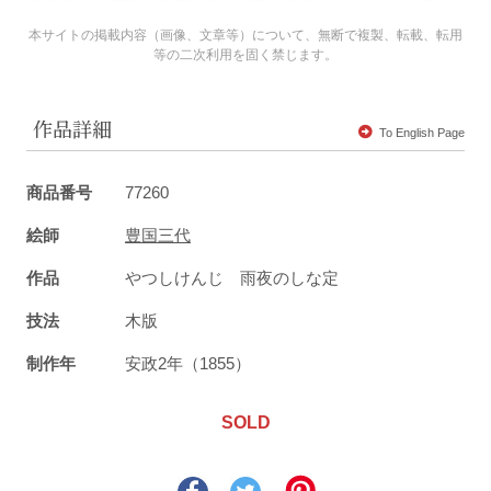
本サイトの掲載内容（画像、文章等）について、無断で複製、転載、転用
等の二次利用を固く禁じます。
作品詳細
To English Page
商品番号
77260
絵師
豊国三代
作品
やつしけんじ 雨夜のしな定
技法
木版
制作年
安政2年（1855）
SOLD