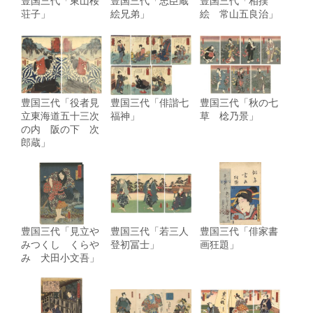
豊国三代「東山桜
豊国三代「忠臣蔵
豊国三代「相撲
荘子」
絵兄弟」
絵 常山五良治」
豊国三代「役者見
豊国三代「俳諧七
豊国三代「秋の七
立東海道五十三次
福神」
草 棯乃景」
の内 阪の下 次
郎蔵」
豊国三代「見立や
豊国三代「若三人
豊国三代「俳家書
みつくし くらや
登初冨士」
画狂題」
み 犬田小文吾」