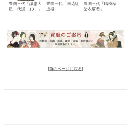
豊国三代「誠忠大
豊国三代「詞花紅
豊国三代「晴模様
星一代話（13）」
成盛」
染衣更着」
[前のページに戻る]