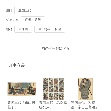
絵師:
豊国三代
ジャンル:
役者・芝居
題材:
東海道
食べもの・料理
[前のページに戻る]
関連商品
豊国三代「東山桜
豊国三代「忠臣蔵
豊国三代「相撲
荘子」
絵兄弟」
絵 常山五良治」