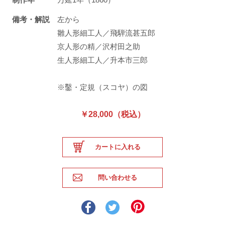
備考・解説
左から
雛人形細工人／飛騨流甚五郎
京人形の精／沢村田之助
生人形細工人／升本市三郎
※鑿・定規（スコヤ）の図
￥28,000（税込）