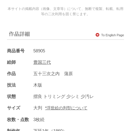
本サイトの掲載内容（画像、文章等）について、無断で複製、転載、転用
等の二次利用を固く禁じます。
作品詳細
To English Page
商品番号
58905
絵師
豊国三代
作品
五十三次之内 蒲原
技法
木版
状態
摺良 トリミング 少シミ 少汚レ
サイズ
大判
*浮世絵の判型について
枚数・点数
3枚続
制作年
万延1年（1860）