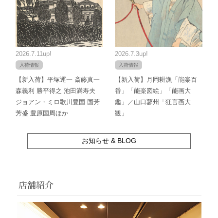
2026.7.11up!
2026.7.3up!
入荷情報
入荷情報
【新入荷】平塚運一 斎藤真一
【新入荷】月岡耕漁「能楽百
森義利 勝平得之 池田満寿夫
番」「能楽図絵」「能画大
ジョアン・ミロ歌川豊国 国芳
鑑」／山口蓼州「狂言画大
芳盛 豊原国周ほか
観」
お知らせ & BLOG
店舗紹介