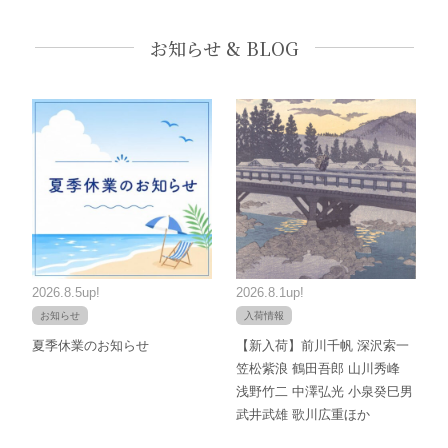
お知らせ & BLOG
2026.8.5up!
2026.8.1up!
お知らせ
入荷情報
夏季休業のお知らせ
【新入荷】前川千帆 深沢索一
笠松紫浪 鶴田吾郎 山川秀峰
浅野竹二 中澤弘光 小泉癸巳男
武井武雄 歌川広重ほか