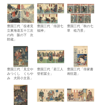
豊国三代「役者見
豊国三代「俳諧七
豊国三代「秋の七
立東海道五十三次
福神」
草 棯乃景」
の内 阪の下 次
郎蔵」
豊国三代「見立や
豊国三代「若三人
豊国三代「俳家書
みつくし くらや
登初冨士」
画狂題」
み 犬田小文吾」