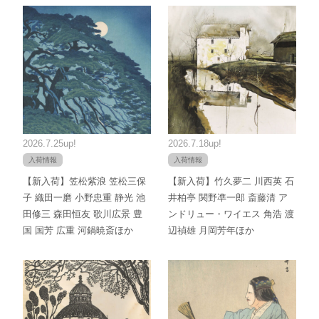
2026.7.25up!
2026.7.18up!
入荷情報
入荷情報
【新入荷】笠松紫浪 笠松三保
【新入荷】竹久夢二 川西英 石
子 織田一磨 小野忠重 静光 池
井柏亭 関野凖一郎 斎藤清 ア
田修三 森田恒友 歌川広景 豊
ンドリュー・ワイエス 角浩 渡
国 国芳 広重 河鍋暁斎ほか
辺禎雄 月岡芳年ほか