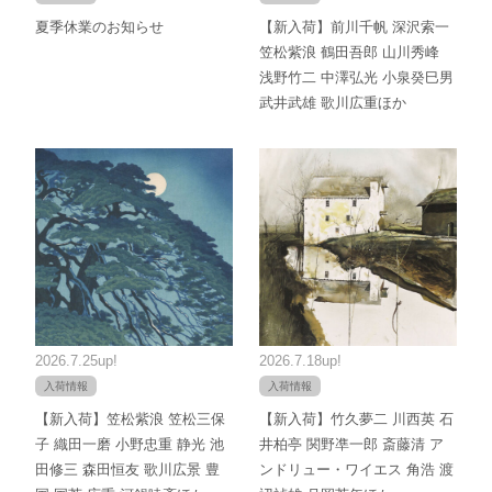
夏季休業のお知らせ
【新入荷】前川千帆 深沢索一
笠松紫浪 鶴田吾郎 山川秀峰
浅野竹二 中澤弘光 小泉癸巳男
武井武雄 歌川広重ほか
2026.7.25up!
2026.7.18up!
入荷情報
入荷情報
【新入荷】笠松紫浪 笠松三保
【新入荷】竹久夢二 川西英 石
子 織田一磨 小野忠重 静光 池
井柏亭 関野凖一郎 斎藤清 ア
田修三 森田恒友 歌川広景 豊
ンドリュー・ワイエス 角浩 渡