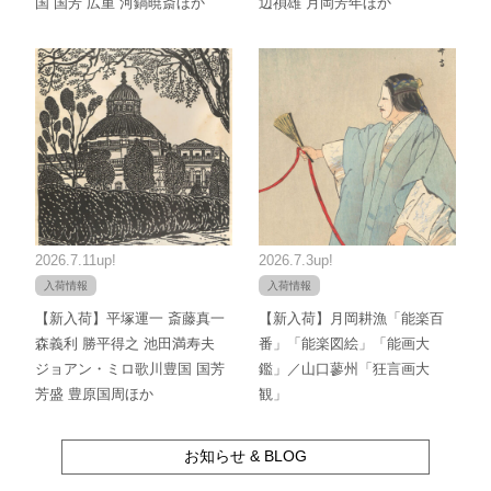
国 国芳 広重 河鍋暁斎ほか
辺禎雄 月岡芳年ほか
2026.7.11up!
2026.7.3up!
入荷情報
入荷情報
【新入荷】平塚運一 斎藤真一
【新入荷】月岡耕漁「能楽百
森義利 勝平得之 池田満寿夫
番」「能楽図絵」「能画大
ジョアン・ミロ歌川豊国 国芳
鑑」／山口蓼州「狂言画大
芳盛 豊原国周ほか
観」
お知らせ & BLOG