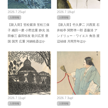
2026.7.25up!
2026.7.18up!
入荷情報
入荷情報
【新入荷】笠松紫浪 笠松三保
【新入荷】竹久夢二 川西英 石
子 織田一磨 小野忠重 静光 池
井柏亭 関野凖一郎 斎藤清 ア
田修三 森田恒友 歌川広景 豊
ンドリュー・ワイエス 角浩 渡
国 国芳 広重 河鍋暁斎ほか
辺禎雄 月岡芳年ほか
2026.7.11up!
2026.7.3up!
入荷情報
入荷情報