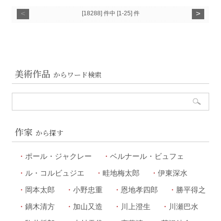
<
>
[18288] 件中 [1-25] 件
美術作品
からワード検索
作家
から探す
ポール・ジャクレー
ベルナール・ビュフェ
ル・コルビュジエ
畦地梅太郎
伊東深水
岡本太郎
小野忠重
恩地孝四郎
勝平得之
鏑木清方
加山又造
川上澄生
川瀬巴水