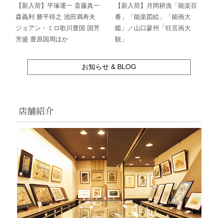
【新入荷】平塚運一 斎藤真一
【新入荷】月岡耕漁「能楽百
森義利 勝平得之 池田満寿夫
番」「能楽図絵」「能画大
ジョアン・ミロ歌川豊国 国芳
鑑」／山口蓼州「狂言画大
芳盛 豊原国周ほか
観」
お知らせ & BLOG
店舗紹介