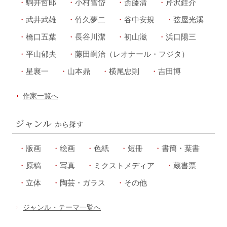
駒井哲郎
小村雪岱
斎藤清
芹沢銈介
武井武雄
竹久夢二
谷中安規
弦屋光溪
橋口五葉
長谷川潔
初山滋
浜口陽三
平山郁夫
藤田嗣治（レオナール・フジタ）
星襄一
山本鼎
横尾忠則
吉田博
作家一覧へ
ジャンル
から探す
版画
絵画
色紙
短冊
書簡・葉書
原稿
写真
ミクストメディア
蔵書票
立体
陶芸・ガラス
その他
ジャンル・テーマ一覧へ