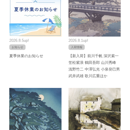
2026.8.5up!
2026.8.1up!
お知らせ
入荷情報
夏季休業のお知らせ
【新入荷】前川千帆 深沢索一
笠松紫浪 鶴田吾郎 山川秀峰
浅野竹二 中澤弘光 小泉癸巳男
武井武雄 歌川広重ほか