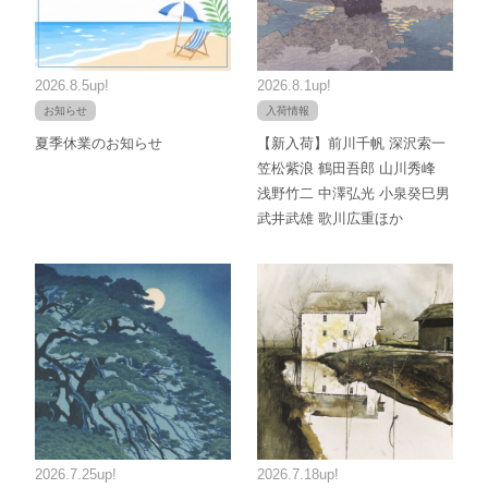
2026.8.5up!
2026.8.1up!
お知らせ
入荷情報
夏季休業のお知らせ
【新入荷】前川千帆 深沢索一
笠松紫浪 鶴田吾郎 山川秀峰
浅野竹二 中澤弘光 小泉癸巳男
武井武雄 歌川広重ほか
2026.7.25up!
2026.7.18up!