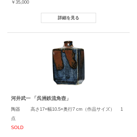
￥35,000
詳細を見る
河井武一 「呉洲鉄流角壺」
陶器 高さ17×幅10.5×奥行7 cm（作品サイズ） 1
点
SOLD