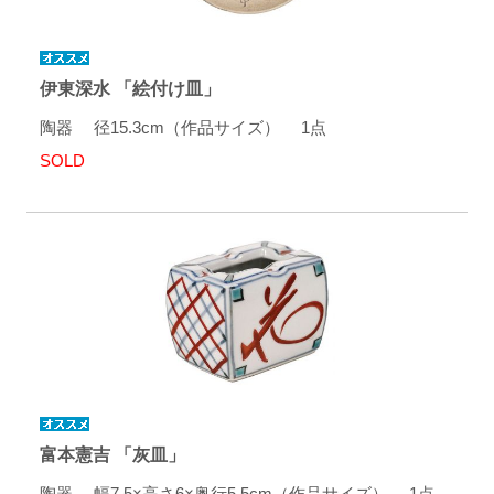
伊東深水 「絵付け皿」
陶器 径15.3cm（作品サイズ） 1点
SOLD
富本憲吉 「灰皿」
陶器 幅7.5×高さ6×奥行5.5cm（作品サイズ） 1点