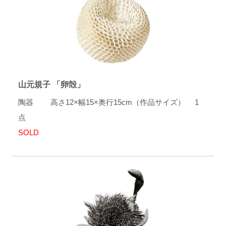
山元規子 「卵殻」
陶器 高さ12×幅15×奥行15cm（作品サイズ） 1
点
SOLD