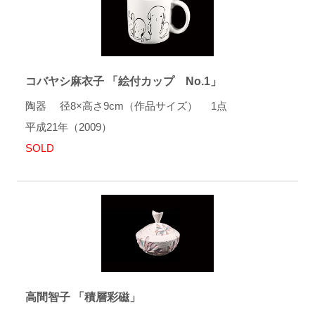
コバヤシ麻衣子 「絵付カップ No.1」
陶器 径8×高さ9cm（作品サイズ） 1点
平成21年（2009）
SOLD
高間智子 「積層彩磁」