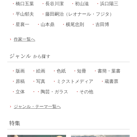
橋口五葉
長谷川潔
初山滋
浜口陽三
平山郁夫
藤田嗣治（レオナール・フジタ）
星襄一
山本鼎
横尾忠則
吉田博
作家一覧へ
ジャンル
から探す
版画
絵画
色紙
短冊
書簡・葉書
原稿
写真
ミクストメディア
蔵書票
立体
陶芸・ガラス
その他
ジャンル・テーマ一覧へ
特集