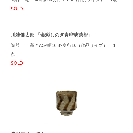
SOLD
川端健太郎 「金彩しのぎ青瑠璃茶盌」
陶器 高さ7.5×幅16.8×奥行16（作品サイズ） 1
点
SOLD