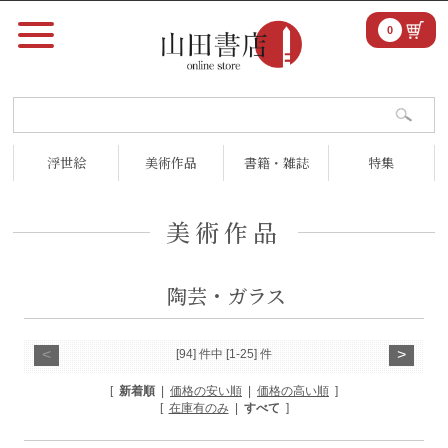
0
浮世絵
美術作品
書籍・雑誌
特集
美術作品
陶芸・ガラス
<
>
[94] 件中 [1-25] 件
[
新着順
|
価格の安い順
|
価格の高い順
]
[
在庫有のみ
|
すべて
]