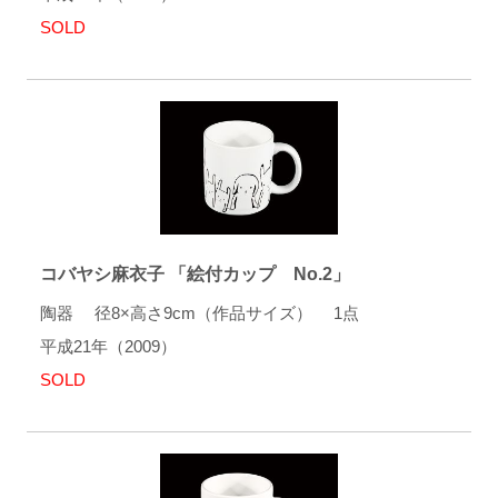
SOLD
コバヤシ麻衣子 「絵付カップ No.2」
陶器 径8×高さ9cm（作品サイズ） 1点
平成21年（2009）
SOLD