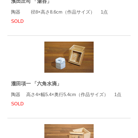
濱田庄司 「湯呑」
陶器 径8×高さ8.6cm（作品サイズ） 1点
SOLD
瀧田項一 「六角水滴」
陶器 高さ4×幅5.4×奥行5.4cm（作品サイズ） 1点
SOLD