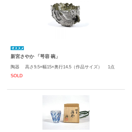
新宮さやか 「咢容 碗」
陶器 高さ9.5×幅15×奥行14.5（作品サイズ） 1点
SOLD