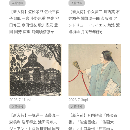
入荷情報
入荷情報
【新入荷】笠松紫浪 笠松三保
【新入荷】竹久夢二 川西英 石
子 織田一磨 小野忠重 静光 池
井柏亭 関野凖一郎 斎藤清 ア
田修三 森田恒友 歌川広景 豊
ンドリュー・ワイエス 角浩 渡
国 国芳 広重 河鍋暁斎ほか
辺禎雄 月岡芳年ほか
2026.7.11up!
2026.7.3up!
入荷情報
入荷情報
【新入荷】平塚運一 斎藤真一
【新入荷】月岡耕漁「能楽百
森義利 勝平得之 池田満寿夫
番」「能楽図絵」「能画大
ジョアン・ミロ歌川豊国 国芳
鑑」／山口蓼州「狂言画大