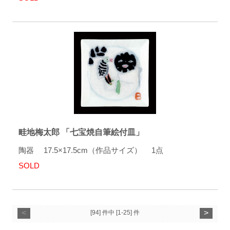
畦地梅太郎 「七宝焼自筆絵付皿」
陶器 17.5×17.5cm（作品サイズ） 1点
SOLD
<
>
[94] 件中 [1-25] 件