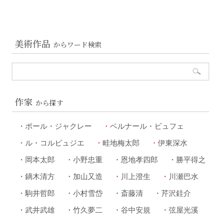
美術作品
からワード検索
作家
から探す
ポール・ジャクレー
ベルナール・ビュフェ
ル・コルビュジエ
畦地梅太郎
伊東深水
岡本太郎
小野忠重
恩地孝四郎
勝平得之
鏑木清方
加山又造
川上澄生
川瀬巴水
駒井哲郎
小村雪岱
斎藤清
芹沢銈介
武井武雄
竹久夢二
谷中安規
弦屋光溪