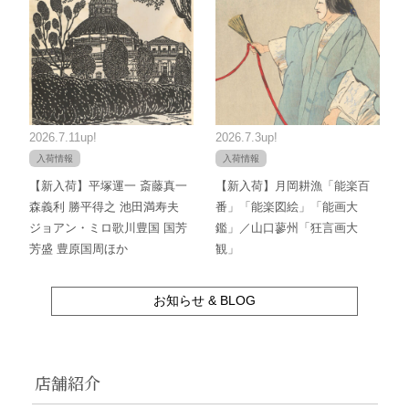
2026.7.11up!
2026.7.3up!
入荷情報
入荷情報
【新入荷】平塚運一 斎藤真一
【新入荷】月岡耕漁「能楽百
森義利 勝平得之 池田満寿夫
番」「能楽図絵」「能画大
ジョアン・ミロ歌川豊国 国芳
鑑」／山口蓼州「狂言画大
芳盛 豊原国周ほか
観」
お知らせ & BLOG
店舗紹介