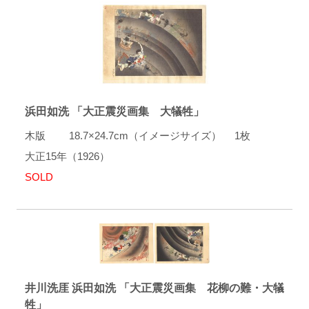
浜田如洗 「大正震災画集 大犠牲」
木版 18.7×24.7cm（イメージサイズ） 1枚
大正15年（1926）
SOLD
井川洗厓 浜田如洗 「大正震災画集 花柳の難・大犠
牲」