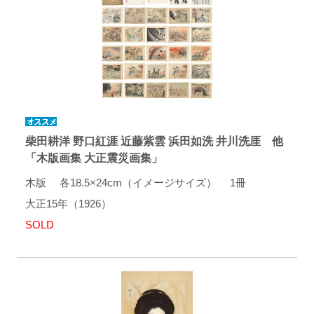
柴田耕洋 野口紅涯 近藤紫雲 浜田如洗 井川洗厓 他
「木版画集 大正震災画集」
木版 各18.5×24cm（イメージサイズ） 1冊
大正15年（1926）
SOLD