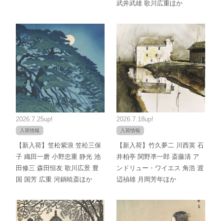
武井武雄 歌川広重ほか
2026.7.25up!
2026.7.18up!
入荷情報
入荷情報
【新入荷】笠松紫浪 笠松三保
【新入荷】竹久夢二 川西英 石
子 織田一磨 小野忠重 静光 池
井柏亭 関野凖一郎 斎藤清 ア
田修三 森田恒友 歌川広景 豊
ンドリュー・ワイエス 角浩 渡
国 国芳 広重 河鍋暁斎ほか
辺禎雄 月岡芳年ほか