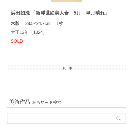
浜田如洗 「新浮世絵美人合 5月 皐月晴れ」
木版 38.5×24.7cm 1枚
大正13年（1924）
SOLD
[10] 件
美術作品
からワード検索