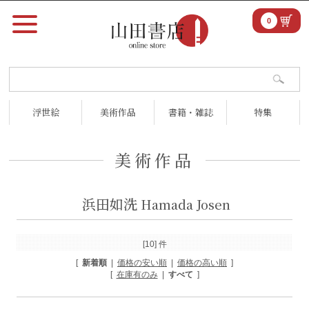
0
浮世絵
美術作品
書籍・雑誌
特集
美術作品
浜田如洗
Hamada Josen
[10] 件
[
新着順
|
価格の安い順
|
価格の高い順
]
[
在庫有のみ
|
すべて
]