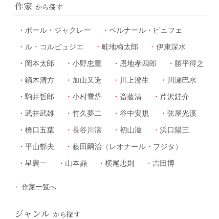
作家
から探す
ポール・ジャクレー
ベルナール・ビュフェ
ル・コルビュジエ
畦地梅太郎
伊東深水
岡本太郎
小野忠重
恩地孝四郎
勝平得之
鏑木清方
加山又造
川上澄生
川瀬巴水
駒井哲郎
小村雪岱
斎藤清
芹沢銈介
武井武雄
竹久夢二
谷中安規
弦屋光溪
橋口五葉
長谷川潔
初山滋
浜口陽三
平山郁夫
藤田嗣治（レオナール・フジタ）
星襄一
山本鼎
横尾忠則
吉田博
作家一覧へ
ジャンル
から探す