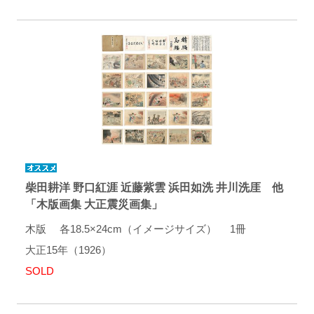
柴田耕洋 野口紅涯 近藤紫雲 浜田如洗 井川洗厓 他
「木版画集 大正震災画集」
木版 各18.5×24cm（イメージサイズ） 1冊
大正15年（1926）
SOLD