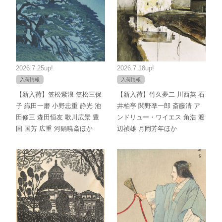
2026.7.25up!
2026.7.18up!
入荷情報
入荷情報
【新入荷】笠松紫浪 笠松三保
【新入荷】竹久夢二 川西英 石
子 織田一磨 小野忠重 静光 池
井柏亭 関野凖一郎 斎藤清 ア
田修三 森田恒友 歌川広景 豊
ンドリュー・ワイエス 角浩 渡
国 国芳 広重 河鍋暁斎ほか
辺禎雄 月岡芳年ほか