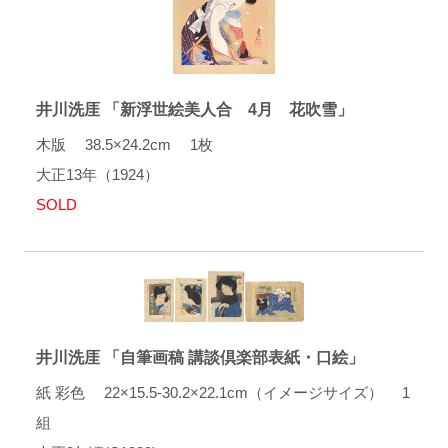
井川洗厓 「新浮世絵美人合 4月 花吹雪」
木版 38.5×24.2cm 1枚
大正13年（1924）
SOLD
井川洗厓 「自筆画稿 講談倶楽部表紙・口絵」
紙 彩色 22×15.5-30.2×22.1cm（イメージサイズ） 1
組