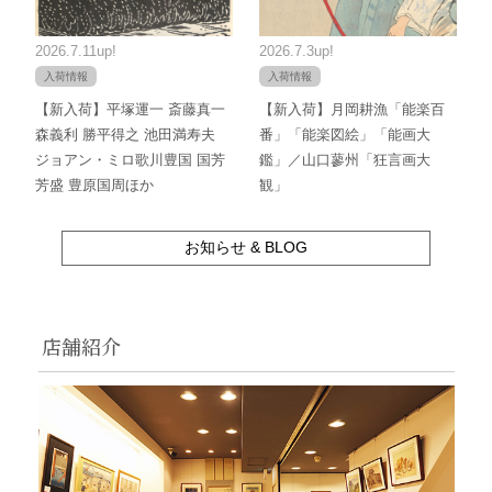
2026.7.11up!
2026.7.3up!
入荷情報
入荷情報
【新入荷】平塚運一 斎藤真一
【新入荷】月岡耕漁「能楽百
森義利 勝平得之 池田満寿夫
番」「能楽図絵」「能画大
ジョアン・ミロ歌川豊国 国芳
鑑」／山口蓼州「狂言画大
芳盛 豊原国周ほか
観」
お知らせ & BLOG
店舗紹介