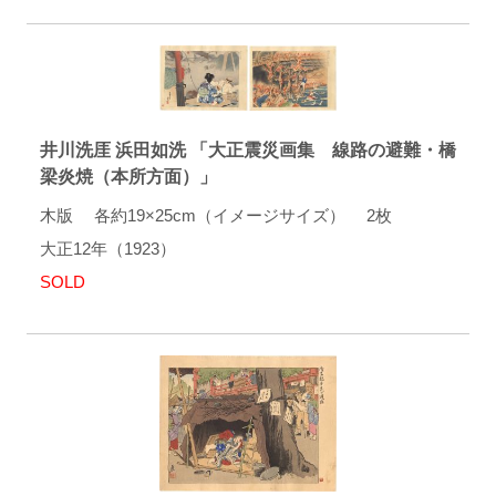
井川洗厓 浜田如洗 「大正震災画集 線路の避難・橋
梁炎焼（本所方面）」
木版 各約19×25cm（イメージサイズ） 2枚
大正12年（1923）
SOLD