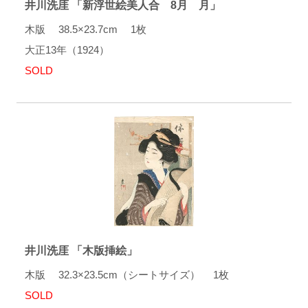
井川洗厓 「新浮世絵美人合 8月 月」
木版 38.5×23.7cm 1枚
大正13年（1924）
SOLD
井川洗厓 「木版挿絵」
木版 32.3×23.5cm（シートサイズ） 1枚
SOLD