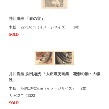
井川洗厓 「春の宵」
木版 22×14cm（イメージサイズ） 1枚
SOLD
井川洗厓 浜田如洗 「大正震災画集 花柳の難・大犠
牲」
木版 各約19×25cm（イメージサイズ） 2枚
大正12年（1923）
SOLD