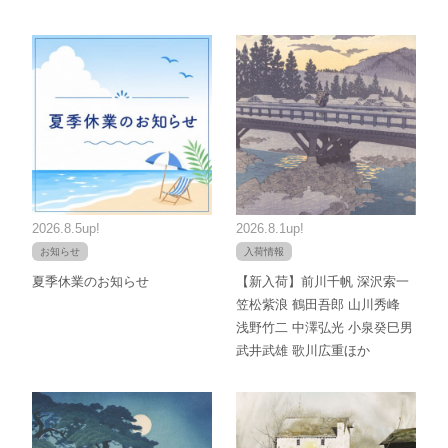
2026.8.5up!
2026.8.1up!
お知らせ
入荷情報
夏季休業のお知らせ
【新入荷】前川千帆 深沢索一
笠松紫浪 鶴田吾郎 山川秀峰
浅野竹二 中澤弘光 小泉癸巳男
武井武雄 歌川広重ほか