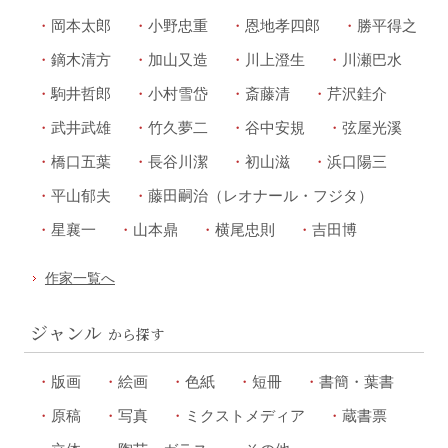
岡本太郎
小野忠重
恩地孝四郎
勝平得之
鏑木清方
加山又造
川上澄生
川瀬巴水
駒井哲郎
小村雪岱
斎藤清
芹沢銈介
武井武雄
竹久夢二
谷中安規
弦屋光溪
橋口五葉
長谷川潔
初山滋
浜口陽三
平山郁夫
藤田嗣治（レオナール・フジタ）
星襄一
山本鼎
横尾忠則
吉田博
作家一覧へ
ジャンル
から探す
版画
絵画
色紙
短冊
書簡・葉書
原稿
写真
ミクストメディア
蔵書票