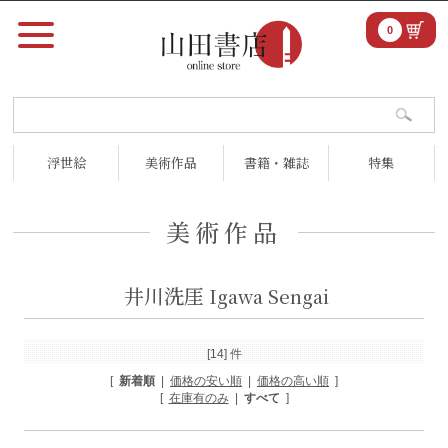
0
浮世絵
美術作品
書籍・雑誌
特集
美術作品
井川洗厓
Igawa Sengai
[14] 件
[
新着順
|
価格の安い順
|
価格の高い順
]
[
在庫有のみ
|
すべて
]