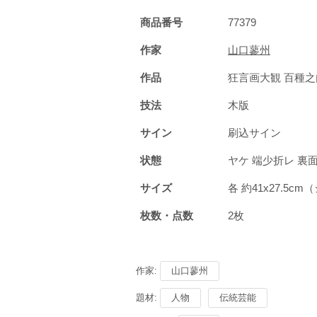
商品番号
77379
作家
山口蓼州
作品
狂言画大観 百種之
技法
木版
サイン
刷込サイン
状態
ヤケ 端少折レ 
サイズ
各 約41x27.5
枚数・点数
2枚
作家:
山口蓼州
題材:
人物
伝統芸能