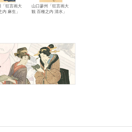
州「狂言画大
山口蓼州「狂言画大
之内 麻生」
観 百種之内 清水」