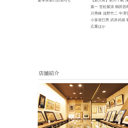
夏季休業のお知らせ
【新入荷】前川千帆 
索一 笠松紫浪 鶴田吾
川秀峰 浅野竹二 中澤
小泉癸巳男 武井武雄 
広重ほか
店舗紹介