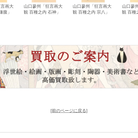
狂言画大
山口蓼州「狂言画大
山口蓼州「狂言画大
山口蓼
 鎌腹」
観 百種之内 石神」
観 百種之内 宗八」
観 百種
[前のページに戻る]