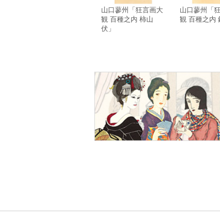
山口蓼州「狂言画大
山口蓼州「
観 百種之内 柿山
観 百種之内
伏」