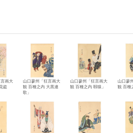
狂言画大
山口蓼州「狂言画大
山口蓼州「狂言画大
山口蓼
 花盗
観 百種之内 大黒連
観 百種之内 靱猿」
観 百種
歌」