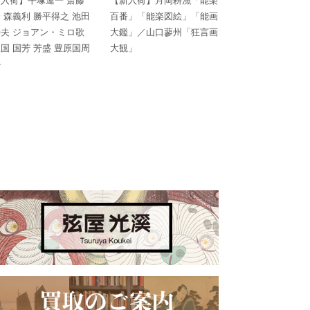
入荷】平塚運一 斎藤
【新入荷】月岡耕漁「能楽
 森義利 勝平得之 池田
百番」「能楽図絵」「能画
夫 ジョアン・ミロ歌
大鑑」／山口蓼州「狂言画
国 国芳 芳盛 豊原国周
大観」
か