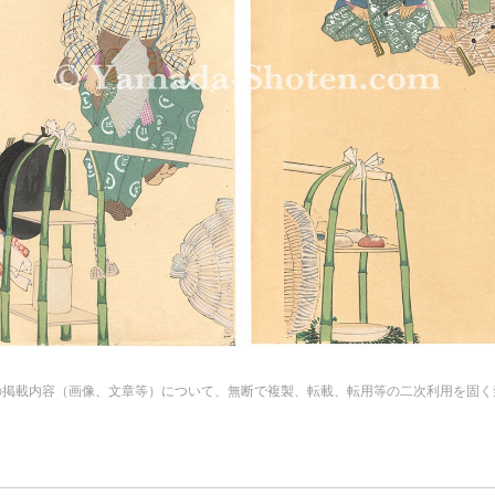
の掲載内容（画像、文章等）について、無断で複製、転載、転用等の二次利用を固く