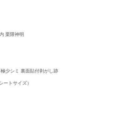
内 栗隈神明
裏面極少シミ 裏面貼付剥がし跡
cm（シートサイズ）