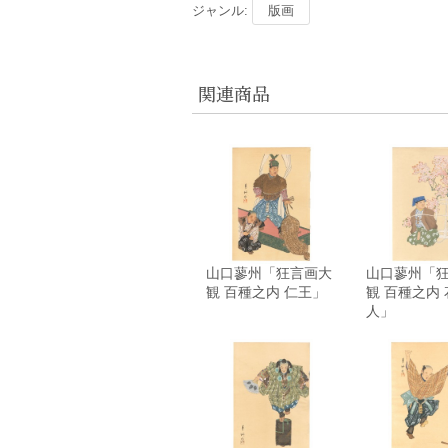
ジャンル:
版画
関連商品
山口蓼州「狂言画大
山口蓼州「
観 百種之内 仁王」
観 百種之内
人」