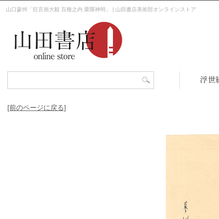
山口蓼州「狂言画大観 百種之内 栗隈神明」 | 山田書店美術部オンラインストア
浮世
[前のページに戻る]