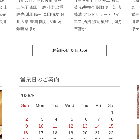
深沢
【新入荷】笠松紫浪 笠松
【新入荷】竹久夢二 川西
【新
郎 山
三保子 織田一磨 小野忠重
英 石井柏亭 関野凖一郎 斎
真一
弘光
静光 池田修三 森田恒友 歌
藤清 アンドリュー・ワイ
満寿
歌川
川広景 豊国 国芳 広重 河
エス 角浩 渡辺禎雄 月岡芳
川豊
鍋暁斎ほか
年ほか
ほ
お知らせ & BLOG
営業日のご案内
2026/8
Sun
Mon
Tue
Wed
Thu
Fri
Sat
1
2
3
4
5
6
7
8
9
10
11
12
13
14
15
16
17
18
19
20
21
22