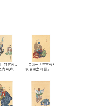
州「狂言画大
山口蓼州「狂言画大
之内 棒縛」
観 百種之内 雷」