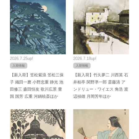
2026.7.25up!
2026.7.18up!
入荷情報
入荷情報
【新入荷】笠松紫浪 笠松三保
【新入荷】竹久夢二 川西英 石
子 織田一磨 小野忠重 静光 池
井柏亭 関野凖一郎 斎藤清 ア
田修三 森田恒友 歌川広景 豊
ンドリュー・ワイエス 角浩 渡
国 国芳 広重 河鍋暁斎ほか
辺禎雄 月岡芳年ほか