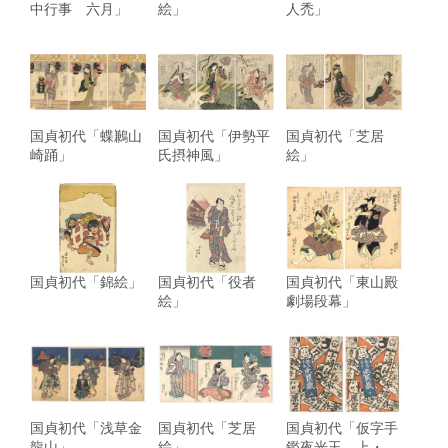
中行事 六月」
絵」
人禿」
国貞初代「蝶鶼山
国貞初代「伊勢平
国貞初代「芝居
崎踊」
氏摂神風」
絵」
国貞初代「錦絵」
国貞初代「役者
国貞初代「東山殿
絵」
劇場段幕」
国貞初代「浅草金
国貞初代「芝居
国貞初代「仮字手
龍山」
絵」
鑑夜光玉 上・