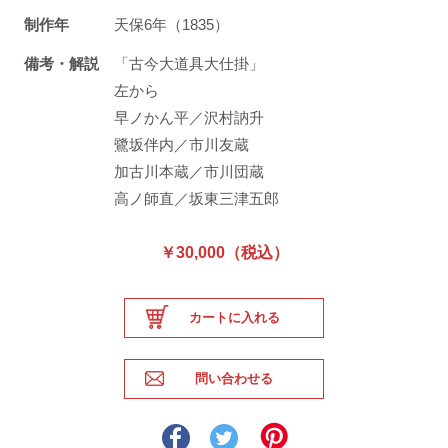
制作年
天保6年（1835）
備考・解説
「古今大道具大仕掛」
左から
早ノかん平／沢村訥升
鷺坂伴内／市川友蔵
加古川本蔵／市川団蔵
高ノ師直／坂東三津五郎
￥30,000（税込）