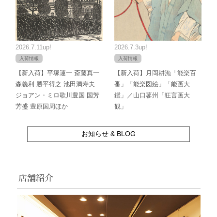
2026.7.11up!
2026.7.3up!
入荷情報
入荷情報
【新入荷】平塚運一 斎藤真一
【新入荷】月岡耕漁「能楽百
森義利 勝平得之 池田満寿夫
番」「能楽図絵」「能画大
ジョアン・ミロ歌川豊国 国芳
鑑」／山口蓼州「狂言画大
芳盛 豊原国周ほか
観」
お知らせ & BLOG
店舗紹介