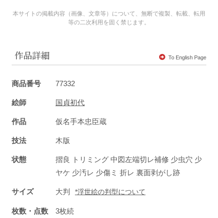
本サイトの掲載内容（画像、文章等）について、無断で複製、転載、転用
等の二次利用を固く禁じます。
作品詳細
To English Page
商品番号
77332
絵師
国貞初代
作品
仮名手本忠臣蔵
技法
木版
状態
摺良 トリミング 中図左端切レ補修 少虫穴 少
ヤケ 少汚レ 少傷ミ 折レ 裏面剥がし跡
サイズ
大判
*浮世絵の判型について
枚数・点数
3枚続