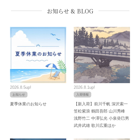
お知らせ & BLOG
2026.8.5up!
2026.8.1up!
お知らせ
入荷情報
夏季休業のお知らせ
【新入荷】前川千帆 深沢索一
笠松紫浪 鶴田吾郎 山川秀峰
浅野竹二 中澤弘光 小泉癸巳男
武井武雄 歌川広重ほか