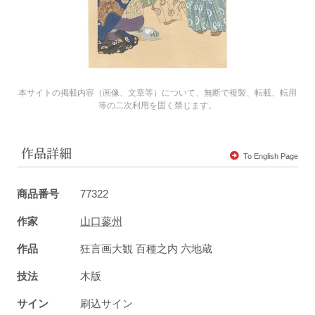
本サイトの掲載内容（画像、文章等）について、無断で複製、転載、転用
等の二次利用を固く禁じます。
作品詳細
To English Page
商品番号
77322
作家
山口蓼州
作品
狂言画大観 百種之内 六地蔵
技法
木版
サイン
刷込サイン