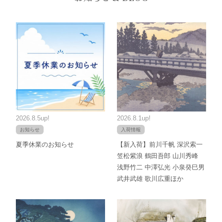
2026.8.5up!
2026.8.1up!
お知らせ
入荷情報
夏季休業のお知らせ
【新入荷】前川千帆 深沢索一
笠松紫浪 鶴田吾郎 山川秀峰
浅野竹二 中澤弘光 小泉癸巳男
武井武雄 歌川広重ほか