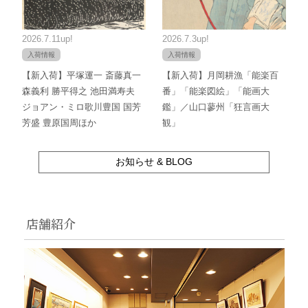
2026.7.11up!
2026.7.3up!
入荷情報
入荷情報
【新入荷】平塚運一 斎藤真一
【新入荷】月岡耕漁「能楽百
森義利 勝平得之 池田満寿夫
番」「能楽図絵」「能画大
ジョアン・ミロ歌川豊国 国芳
鑑」／山口蓼州「狂言画大
芳盛 豊原国周ほか
観」
お知らせ & BLOG
店舗紹介