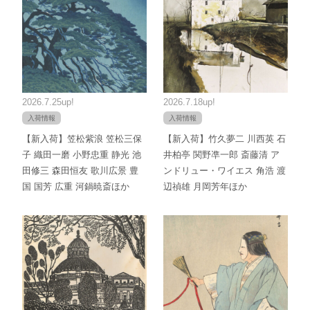
2026.7.25up!
2026.7.18up!
入荷情報
入荷情報
【新入荷】笠松紫浪 笠松三保
【新入荷】竹久夢二 川西英 石
子 織田一磨 小野忠重 静光 池
井柏亭 関野凖一郎 斎藤清 ア
田修三 森田恒友 歌川広景 豊
ンドリュー・ワイエス 角浩 渡
国 国芳 広重 河鍋暁斎ほか
辺禎雄 月岡芳年ほか