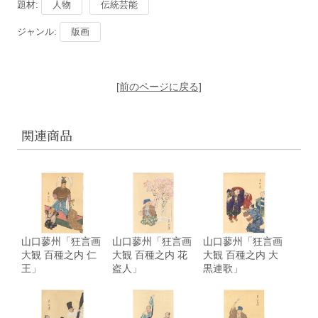
題材:
人物
伝統芸能
ジャンル:
版画
[前のページに戻る]
関連商品
山口蓼州「狂言画
山口蓼州「狂言画
山口蓼州「狂言画
大観 百種之内 仁
大観 百種之内 花
大観 百種之内 大
王」
盗人」
黒連歌」