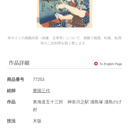
本サイトの掲載内容（画像、文章等）について、無断で複製、転載、転用
等の二次利用を固く禁じます。
作品詳細
To English Page
商品番号
77253
絵師
豊国三代
作品
東海道五十三対 神奈川之駅 浦島塚 浦島のげ
村
技法
木版