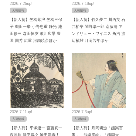
2026.7.25up!
2026.7.18up!
入荷情報
入荷情報
【新入荷】笠松紫浪 笠松三保
【新入荷】竹久夢二 川西英 石
子 織田一磨 小野忠重 静光 池
井柏亭 関野凖一郎 斎藤清 ア
田修三 森田恒友 歌川広景 豊
ンドリュー・ワイエス 角浩 渡
国 国芳 広重 河鍋暁斎ほか
辺禎雄 月岡芳年ほか
2026.7.11up!
2026.7.3up!
入荷情報
入荷情報
【新入荷】平塚運一 斎藤真一
【新入荷】月岡耕漁「能楽百
森義利 勝平得之 池田満寿夫
番」「能楽図絵」「能画大