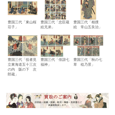
豊国三代「東山桜
豊国三代「忠臣蔵
豊国三代「相撲
荘子」
絵兄弟」
絵 常山五良治」
豊国三代「役者見
豊国三代「俳諧七
豊国三代「秋の七
立東海道五十三次
福神」
草 棯乃景」
の内 阪の下 次
郎蔵」