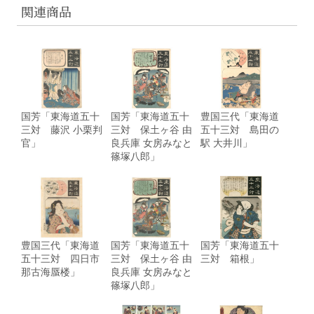
関連商品
国芳「東海道五十
国芳「東海道五十
豊国三代「東海道
三対 藤沢 小栗判
三対 保土ヶ谷 由
五十三対 島田の
官」
良兵庫 女房みなと
駅 大井川」
篠塚八郎」
豊国三代「東海道
国芳「東海道五十
国芳「東海道五十
五十三対 四日市
三対 保土ヶ谷 由
三対 箱根」
那古海蜃楼」
良兵庫 女房みなと
篠塚八郎」