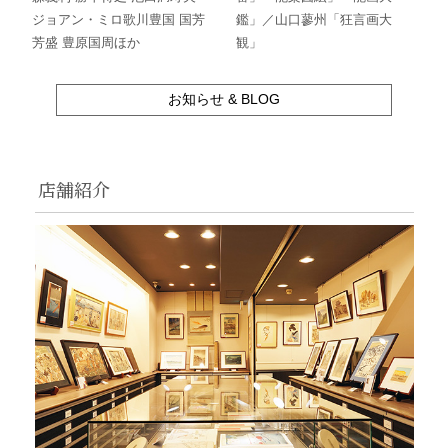
ジョアン・ミロ歌川豊国 国芳
鑑」／山口蓼州「狂言画大
芳盛 豊原国周ほか
観」
お知らせ & BLOG
店舗紹介