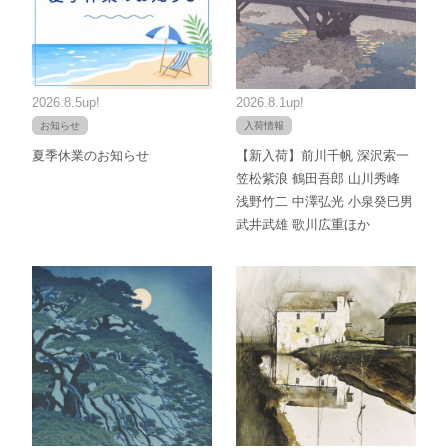
2026.8.5up!
2026.8.1up!
お知らせ
入荷情報
夏季休業のお知らせ
【新入荷】前川千帆 深沢索一
笠松紫浪 鶴田吾郎 山川秀峰
浅野竹二 中澤弘光 小泉癸巳男
武井武雄 歌川広重ほか