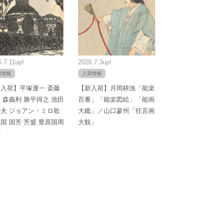
.7.11up!
2026.7.3up!
荷情報
入荷情報
入荷】平塚運一 斎藤
【新入荷】月岡耕漁「能楽
 森義利 勝平得之 池田
百番」「能楽図絵」「能画
夫 ジョアン・ミロ歌
大鑑」／山口蓼州「狂言画
国 国芳 芳盛 豊原国周
大観」
か