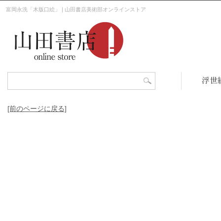
富岡永洗「木版口絵」 | 山田書店美術部オンラインストア
浮世
[前のページに戻る]