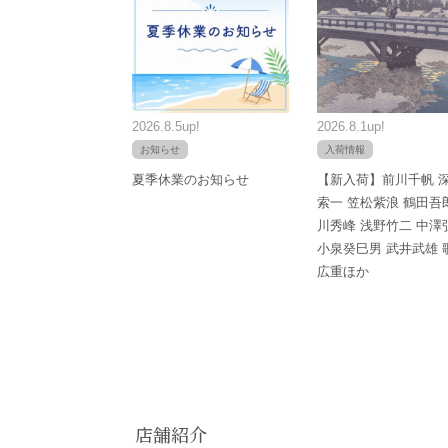
2026.8.5up!
2026.8.1up!
お知らせ
入荷情報
夏季休業のお知らせ
【新入荷】前川千帆 
索一 笠松紫浪 鶴田吾
川秀峰 浅野竹二 中澤
小泉癸巳男 武井武雄 
広重ほか
店舗紹介