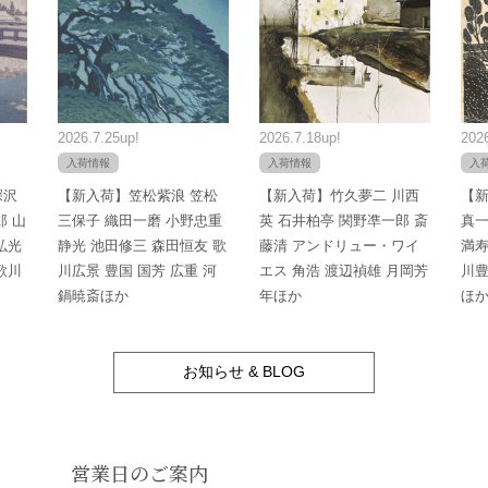
2026.7.25up!
2026.7.18up!
2026
入荷情報
入荷情報
入
深沢
【新入荷】笠松紫浪 笠松
【新入荷】竹久夢二 川西
【新
郎 山
三保子 織田一磨 小野忠重
英 石井柏亭 関野凖一郎 斎
真一
弘光
静光 池田修三 森田恒友 歌
藤清 アンドリュー・ワイ
満寿
歌川
川広景 豊国 国芳 広重 河
エス 角浩 渡辺禎雄 月岡芳
川豊
鍋暁斎ほか
年ほか
ほ
お知らせ & BLOG
営業日のご案内