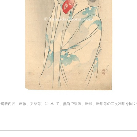
の掲載内容（画像、文章等）について、無断で複製、転載、転用等の二次利用を固く