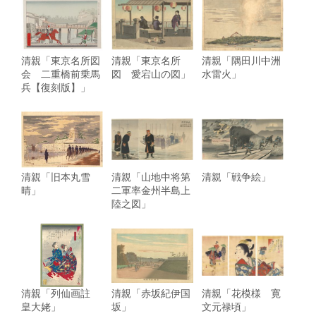
清親「東京名所図
清親「東京名所
清親「隅田川中洲
会 二重橋前乗馬
図 愛宕山の図」
水雷火」
兵【復刻版】」
清親「旧本丸雪
清親「山地中将第
清親「戦争絵」
晴」
二軍率金州半島上
陸之図」
清親「列仙画註
清親「赤坂紀伊国
清親「花模様 寛
皇大姥」
坂」
文元禄頃」