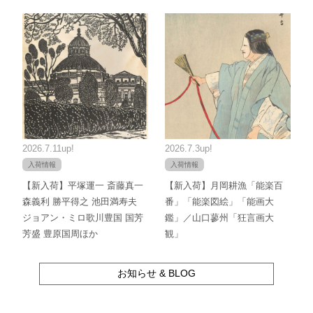
2026.7.11up!
2026.7.3up!
入荷情報
入荷情報
【新入荷】平塚運一 斎藤真一
【新入荷】月岡耕漁「能楽百
森義利 勝平得之 池田満寿夫
番」「能楽図絵」「能画大
ジョアン・ミロ歌川豊国 国芳
鑑」／山口蓼州「狂言画大
芳盛 豊原国周ほか
観」
お知らせ & BLOG