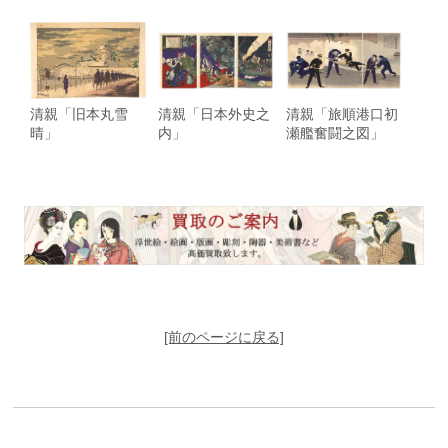
清親「旧本丸雪
清親「日本外史之
清親「旅順港口初
晴」
内」
瀬艦奮闘之図」
[前のページに戻る]