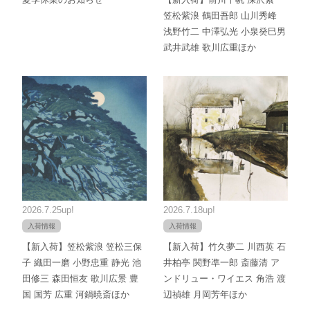
笠松紫浪 鶴田吾郎 山川秀峰
浅野竹二 中澤弘光 小泉癸巳男
武井武雄 歌川広重ほか
2026.7.25up!
2026.7.18up!
入荷情報
入荷情報
【新入荷】笠松紫浪 笠松三保
【新入荷】竹久夢二 川西英 石
子 織田一磨 小野忠重 静光 池
井柏亭 関野凖一郎 斎藤清 ア
田修三 森田恒友 歌川広景 豊
ンドリュー・ワイエス 角浩 渡
国 国芳 広重 河鍋暁斎ほか
辺禎雄 月岡芳年ほか