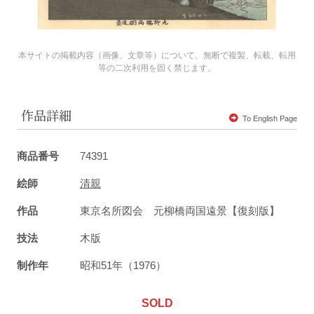
本サイトの掲載内容（画像、文章等）について、無断で複製、転載、転用
等の二次利用を固く禁じます。
作品詳細
To English Page
商品番号
74391
絵師
清親
作品
東京名所図会 元柳橋両国遠景【復刻版】
技法
木版
制作年
昭和51年（1976）
SOLD