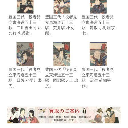
豊国三代「役者見
豊国三代「役者見
豊国三代「役者見
立東海道五十三
立東海道五十三
立東海道五十三
駅 二川吉田間 い
駅 荒井駅 小女
駅 舞坂 小町屋宗
むれ 忠兵衛」
郎」
七」
豊国三代「役者見
豊国三代「役者見
豊国三代「役者見
立東海道五十三
立東海道五十三
立東海道五十三
駅 日阪 小早川帯
駅 岡部駅ノ上 忠
駅 沼津 荷物平
刀」
度」
作」