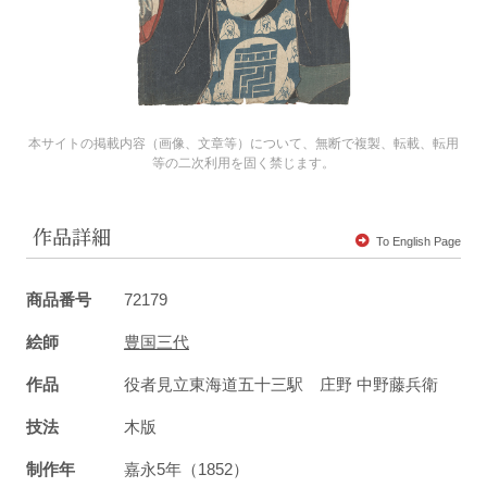
本サイトの掲載内容（画像、文章等）について、無断で複製、転載、転用
等の二次利用を固く禁じます。
作品詳細
To English Page
商品番号
72179
絵師
豊国三代
作品
役者見立東海道五十三駅 庄野 中野藤兵衛
技法
木版
制作年
嘉永5年（1852）