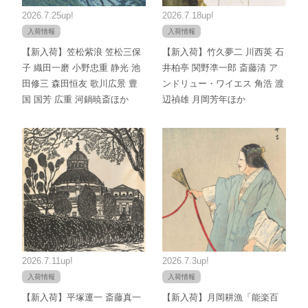
2026.7.25up!
2026.7.18up!
入荷情報
入荷情報
【新入荷】笠松紫浪 笠松三保
【新入荷】竹久夢二 川西英 石
子 織田一磨 小野忠重 静光 池
井柏亭 関野凖一郎 斎藤清 ア
田修三 森田恒友 歌川広景 豊
ンドリュー・ワイエス 角浩 渡
国 国芳 広重 河鍋暁斎ほか
辺禎雄 月岡芳年ほか
2026.7.11up!
2026.7.3up!
入荷情報
入荷情報
【新入荷】平塚運一 斎藤真一
【新入荷】月岡耕漁「能楽百