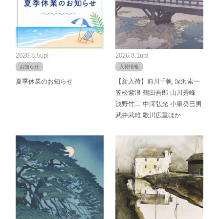
2026.8.5up!
2026.8.1up!
お知らせ
入荷情報
夏季休業のお知らせ
【新入荷】前川千帆 深沢索一
笠松紫浪 鶴田吾郎 山川秀峰
浅野竹二 中澤弘光 小泉癸巳男
武井武雄 歌川広重ほか