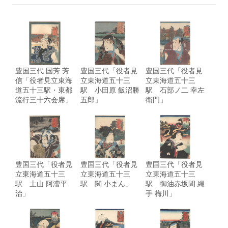
豊国三代 国芳 芳
豊国三代「役者見
豊国三代「役者見
信「役者見立東海
立東海道五十三
立東海道五十三
道五十三駅・東都
駅 小田原 飯沼勝
駅 石部ノ二 幸左
流行三十六会席」
五郎」
衛門」
豊国三代「役者見
豊国三代「役者見
豊国三代「役者見
立東海道五十三
立東海道五十三
立東海道五十三
駅 土山 阿漕平
駅 関 小まん」
駅 御油赤坂間 縄
治」
手 梅川」