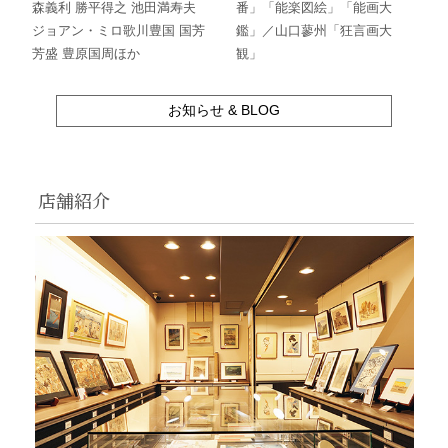
森義利 勝平得之 池田満寿夫
番」「能楽図絵」「能画大
ジョアン・ミロ歌川豊国 国芳
鑑」／山口蓼州「狂言画大
芳盛 豊原国周ほか
観」
お知らせ & BLOG
店舗紹介