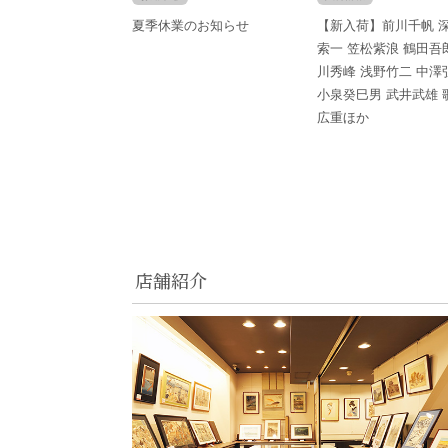
夏季休業のお知らせ
【新入荷】前川千帆 
索一 笠松紫浪 鶴田吾
川秀峰 浅野竹二 中澤
小泉癸巳男 武井武雄 
広重ほか
店舗紹介