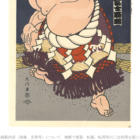
の掲載内容（画像、文章等）について、無断で複製、転載、転用等の二次利用を固く