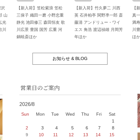
深沢
【新入荷】笠松紫浪 笠松
【新入荷】竹久夢二 川西
【新
郎 山
三保子 織田一磨 小野忠重
英 石井柏亭 関野凖一郎 斎
真一
弘光
静光 池田修三 森田恒友 歌
藤清 アンドリュー・ワイ
満寿
歌川
川広景 豊国 国芳 広重 河
エス 角浩 渡辺禎雄 月岡芳
川豊
鍋暁斎ほか
年ほか
ほ
お知らせ & BLOG
営業日のご案内
2026/8
Sun
Mon
Tue
Wed
Thu
Fri
Sat
1
2
3
4
5
6
7
8
9
10
11
12
13
14
15