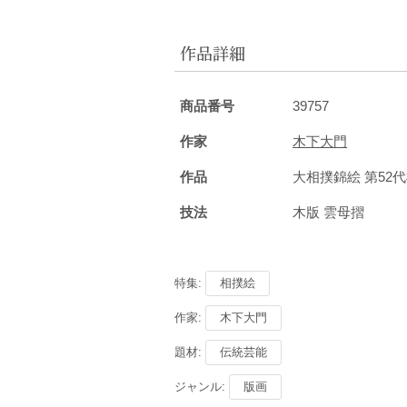
作品詳細
商品番号
39757
作家
木下大門
作品
大相撲錦絵 第52
技法
木版 雲母摺
特集:
相撲絵
作家:
木下大門
題材:
伝統芸能
ジャンル:
版画