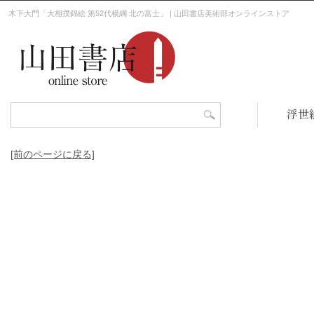
木下大門「大相撲錦絵 第52代横綱 北の富士」 | 山田書店美術部オンラインストア
浮世
[前のページに戻る]