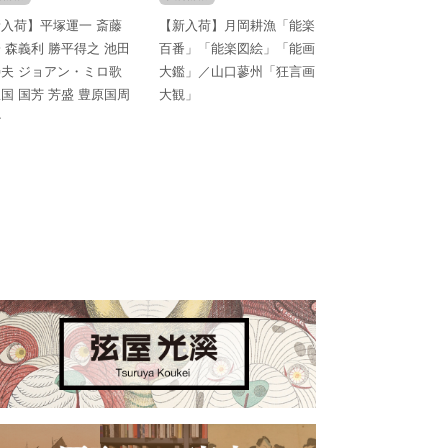
入荷】平塚運一 斎藤
【新入荷】月岡耕漁「能楽
 森義利 勝平得之 池田
百番」「能楽図絵」「能画
夫 ジョアン・ミロ歌
大鑑」／山口蓼州「狂言画
国 国芳 芳盛 豊原国周
大観」
か