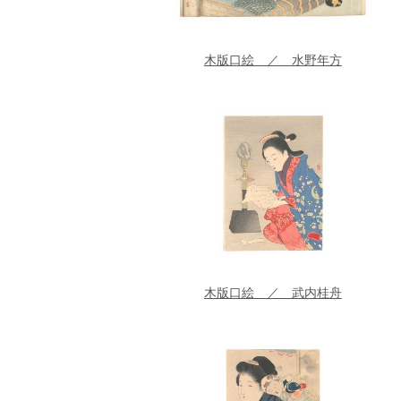
木版口絵 ／ 水野年方
木版口絵 ／ 武内桂舟