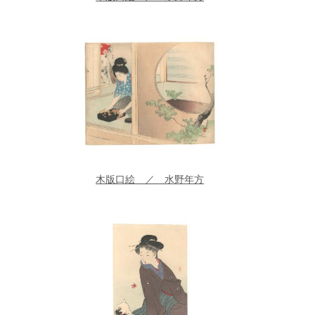
木版口絵 ／ 水野年方