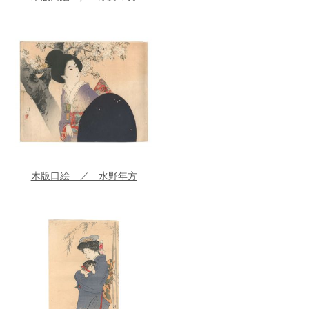
木版口絵 ／ 水野年方