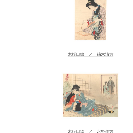
木版口絵 ／ 鏑木清方
木版口絵 ／ 水野年方