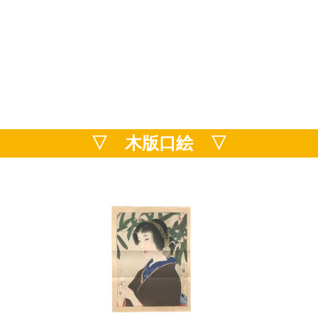
▽ 木版口絵 ▽