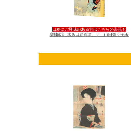
口絵にご興味のある方はこちらの書籍も
増補改訂 木版口絵総覧 ／ 山田奈々子著