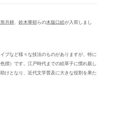
尾形月耕
、
鈴木華邨
らの
木版口絵
が入荷しまし
タイプなど様々な技法のものがありますが、特に
多色摺）です。江戸時代までの絵草子に慣れ親し
の助けとなり、近代文学普及に大きな役割を果た