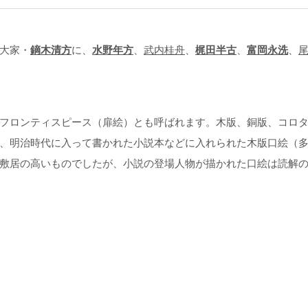
大家・
鏑木清方
に、
水野年方
、
武内桂舟
、
梶田半古
、
富岡永洗
、
フロンティスピース（扉絵）とも呼ばれます。木版、銅版、コロ
、明治時代に入って書かれた小説本などに入れられた木版口絵（
敷居の高いものでしたが、小説の登場人物が描かれた口絵は読解