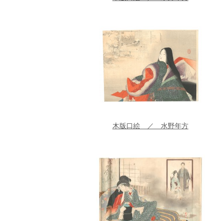
木版口絵 ／ 水野年方