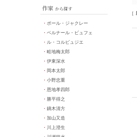
作家
から探す
[
ポール・ジャクレー
ベルナール・ビュフェ
ル・コルビュジエ
畦地梅太郎
伊東深水
岡本太郎
小野忠重
恩地孝四郎
勝平得之
鏑木清方
加山又造
川上澄生
川瀬巴水