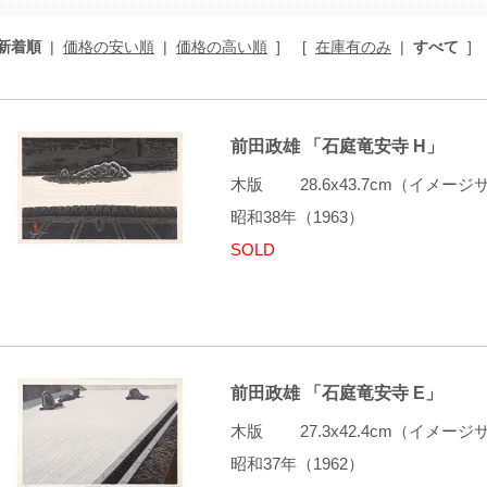
新着順
|
価格の安い順
|
価格の高い順
]
[
在庫有のみ
|
すべて
]
前田政雄 「石庭竜安寺 H」
木版 28.6x43.7cm（イメ
昭和38年（1963）
SOLD
前田政雄 「石庭竜安寺 E」
木版 27.3x42.4cm（イメ
昭和37年（1962）