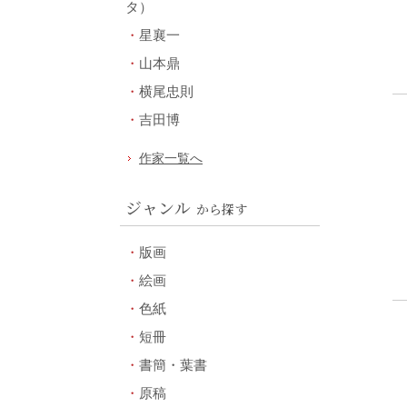
タ）
星襄一
山本鼎
横尾忠則
吉田博
作家一覧へ
ジャンル
から探す
版画
絵画
色紙
短冊
書簡・葉書
原稿