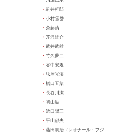
駒井哲郎
小村雪岱
斎藤清
芹沢銈介
武井武雄
竹久夢二
谷中安規
弦屋光溪
橋口五葉
長谷川潔
初山滋
浜口陽三
平山郁夫
藤田嗣治（レオナール・フジ