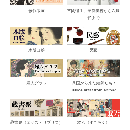
創作版画
草間彌生、奈良美智から次世
代まで
木版口絵
民藝
婦人グラフ
異国から来た絵師たち /
Ukiyoe artist from abroad
蔵書票（エクス・リブリス）
双六（すごろく）