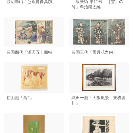
渡辺崋山「芭蕉肖像真蹟」
「版藝術 第11号 ［雪］の
号」料治熊太編
豊国四代「源氏五十四帖」
豊国三代「雪月花之内」
初山滋「鳥2」
織田一磨「大阪風景 東横堀
川」