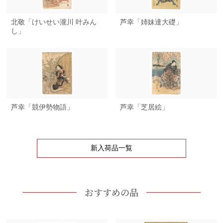
北敬「けいせい瀧川 叶みん
芦幸「姉妹達大礎」
し」
芦幸「競伊勢物語」
芦幸「芝居絵」
新入荷品一覧
おすすめの品