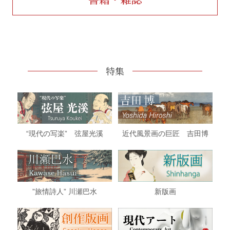
特集
“現代の写楽” 弦屋光溪
近代風景画の巨匠 吉田博
”旅情詩人” 川瀬巴水
新版画