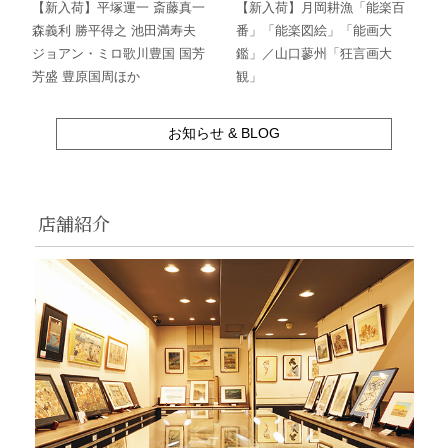
【新入荷】平塚運一 斎藤真一
【新入荷】月岡耕漁「能楽百
森義利 勝平得之 池田満寿夫
番」「能楽図絵」「能画大
ジョアン・ミロ歌川豊国 国芳
鑑」／山口蓼州「狂言画大
芳盛 豊原国周ほか
観」
お知らせ & BLOG
店舗紹介