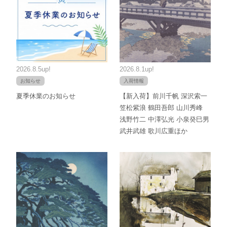
2026.8.5up!
2026.8.1up!
お知らせ
入荷情報
夏季休業のお知らせ
【新入荷】前川千帆 深沢索一
笠松紫浪 鶴田吾郎 山川秀峰
浅野竹二 中澤弘光 小泉癸巳男
武井武雄 歌川広重ほか