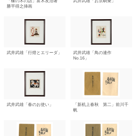
「橡の木の話」富木友治著
武井武雄「お京騎乗」
勝平得之挿画
武井武雄「行燈とエリーダ」
武井武雄「鳥の連作
No.16」
武井武雄「春のお使い」
「新机上春秋 第二」前川千
帆