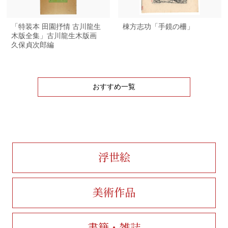
「特装本 田園抒情 古川龍生
棟方志功「手鏡の柵」
木版全集」古川龍生木版画
久保貞次郎編
おすすめ一覧
浮世絵
美術作品
書籍・雑誌