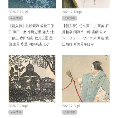
2026.7.25up!
2026.7.18up!
入荷情報
入荷情報
【新入荷】笠松紫浪 笠松三保
【新入荷】竹久夢二 川西英 石
子 織田一磨 小野忠重 静光 池
井柏亭 関野凖一郎 斎藤清 ア
田修三 森田恒友 歌川広景 豊
ンドリュー・ワイエス 角浩 渡
国 国芳 広重 河鍋暁斎ほか
辺禎雄 月岡芳年ほか
2026.7.11up!
2026.7.3up!
入荷情報
入荷情報