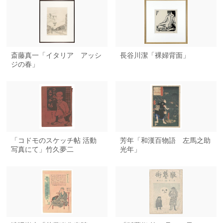
斎藤真一「イタリア アッシ
長谷川潔「裸婦背面」
ジの春」
「コドモのスケッチ帖 活動
芳年「和漢百物語 左馬之助
写真にて」竹久夢二
光年」