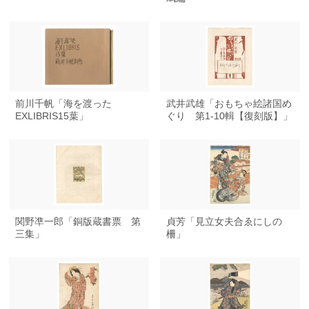
前川千帆「海を渡った
武井武雄「おもちゃ絵諸国め
EXLIBRIS15葉」
ぐり 第1-10輯【復刻版】」
関野凖一郎「銅版蔵書票 第
貞芳「見立女夫合ゑにしの
三集」
柵」