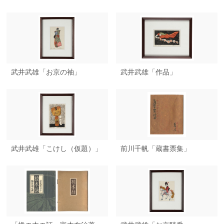
武井武雄「お京の袖」
武井武雄「作品」
武井武雄「こけし（仮題）」
前川千帆「蔵書票集」