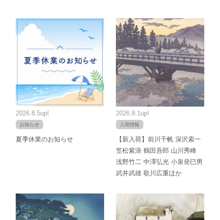
2026.8.5up!
2026.8.1up!
お知らせ
入荷情報
夏季休業のお知らせ
【新入荷】前川千帆 深沢索一
笠松紫浪 鶴田吾郎 山川秀峰
浅野竹二 中澤弘光 小泉癸巳男
武井武雄 歌川広重ほか