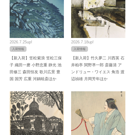
2026.7.25up!
2026.7.18up!
入荷情報
入荷情報
【新入荷】笠松紫浪 笠松三保
【新入荷】竹久夢二 川西英 石
子 織田一磨 小野忠重 静光 池
井柏亭 関野凖一郎 斎藤清 ア
田修三 森田恒友 歌川広景 豊
ンドリュー・ワイエス 角浩 渡
国 国芳 広重 河鍋暁斎ほか
辺禎雄 月岡芳年ほか