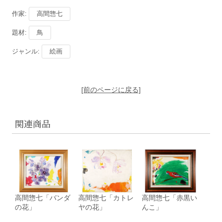
作家:
高間惣七
題材:
鳥
ジャンル:
絵画
[前のページに戻る]
関連商品
高間惣七「バンダ
高間惣七「カトレ
高間惣七「赤黒い
の花」
ヤの花」
んこ」