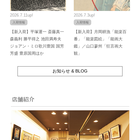
2026.7.11up!
2026.7.3up!
入荷情報
入荷情報
【新入荷】平塚運一 斎藤真一
【新入荷】月岡耕漁「能楽百
森義利 勝平得之 池田満寿夫
番」「能楽図絵」「能画大
ジョアン・ミロ歌川豊国 国芳
鑑」／山口蓼州「狂言画大
芳盛 豊原国周ほか
観」
お知らせ & BLOG
店舗紹介