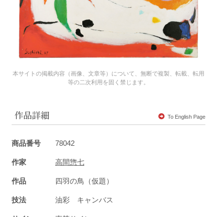
本サイトの掲載内容（画像、文章等）について、無断で複製、転載、転用
等の二次利用を固く禁じます。
作品詳細
To English Page
商品番号
78042
作家
高間惣七
作品
四羽の鳥（仮題）
技法
油彩 キャンバス