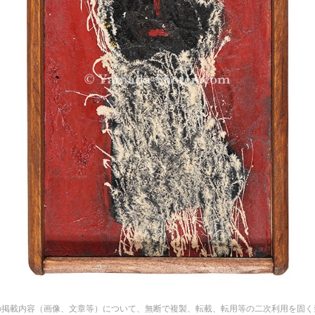
の掲載内容（画像、文章等）について、無断で複製、転載、転用等の二次利用を固く