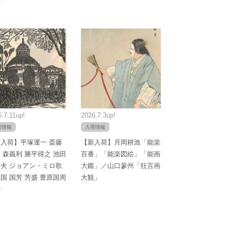
.7.11up!
2026.7.3up!
荷情報
入荷情報
入荷】平塚運一 斎藤
【新入荷】月岡耕漁「能楽
 森義利 勝平得之 池田
百番」「能楽図絵」「能画
夫 ジョアン・ミロ歌
大鑑」／山口蓼州「狂言画
国 国芳 芳盛 豊原国周
大観」
か