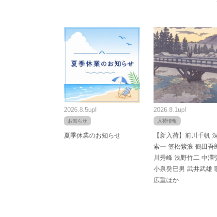
2026.8.5up!
2026.8.1up!
お知らせ
入荷情報
夏季休業のお知らせ
【新入荷】前川千帆 
索一 笠松紫浪 鶴田吾
川秀峰 浅野竹二 中澤
小泉癸巳男 武井武雄 
広重ほか