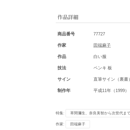
作品詳細
商品番号
77727
作家
田端麻子
作品
白い服
技法
ペンキ 板
サイン
直筆サイン（裏
制作年
平成11年（199
特集:
草間彌生、奈良美智から次世代ま
作家:
田端麻子