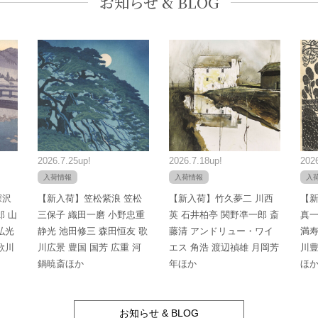
お知らせ & BLOG
2026.7.25up!
2026.7.18up!
2026
入荷情報
入荷情報
入
深沢
【新入荷】笠松紫浪 笠松
【新入荷】竹久夢二 川西
【新
郎 山
三保子 織田一磨 小野忠重
英 石井柏亭 関野凖一郎 斎
真一
弘光
静光 池田修三 森田恒友 歌
藤清 アンドリュー・ワイ
満寿
歌川
川広景 豊国 国芳 広重 河
エス 角浩 渡辺禎雄 月岡芳
川豊
鍋暁斎ほか
年ほか
ほ
お知らせ & BLOG