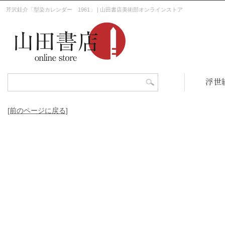
芹沢銈介「型染カレンダー 1961」 | 山田書店美術部オンラインストア
浮世
[前のページに戻る]