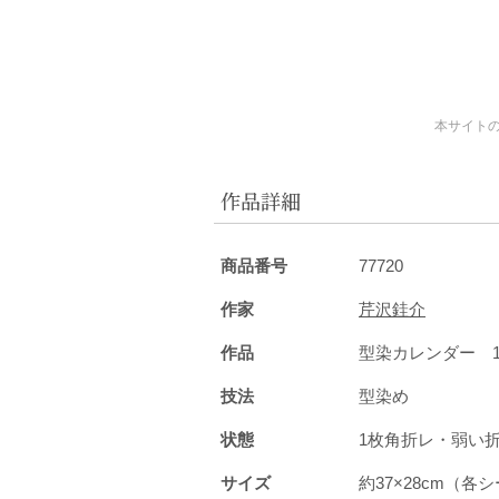
本サイト
作品詳細
商品番号
77720
作家
芹沢銈介
作品
型染カレンダー 1
技法
型染め
状態
1枚角折レ・弱
サイズ
約37×28cm（