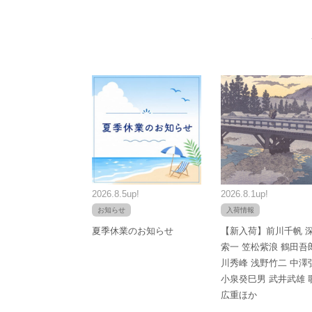
2026.8.5up!
2026.8.1up!
お知らせ
入荷情報
夏季休業のお知らせ
【新入荷】前川千帆 
索一 笠松紫浪 鶴田吾
川秀峰 浅野竹二 中澤
小泉癸巳男 武井武雄 
広重ほか