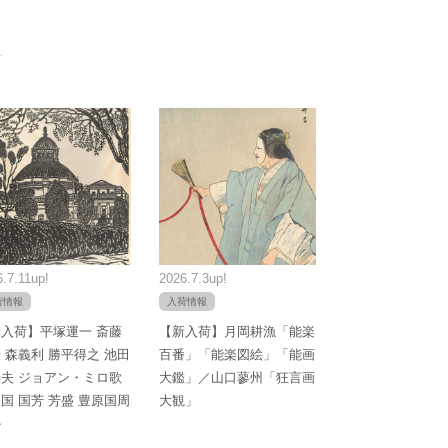
.7.11up!
2026.7.3up!
荷情報
入荷情報
入荷】平塚運一 斎藤
【新入荷】月岡耕漁「能楽
 森義利 勝平得之 池田
百番」「能楽図絵」「能画
夫 ジョアン・ミロ歌
大鑑」／山口蓼州「狂言画
国 国芳 芳盛 豊原国周
大観」
か