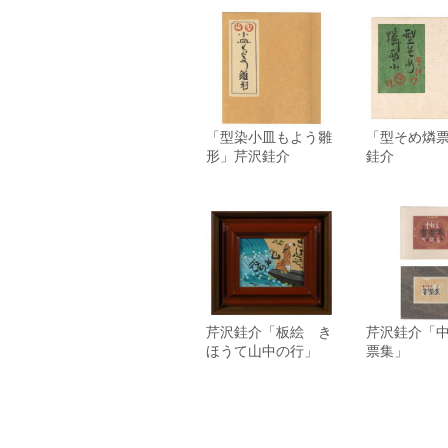
「型染小皿もよう雛
「型そめ燐
形」芹沢銈介
銈介
芹沢銈介「板絵 き
芹沢銈介「
ほうて山中の行」
票集」