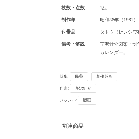
枚数・点数
1組
制作年
昭和36年（196
付帯品
タトウ（折レシ
備考・解説
芹沢銈介図案・制
カレンダー。
特集:
民藝
創作版画
作家:
芹沢銈介
ジャンル:
版画
関連商品