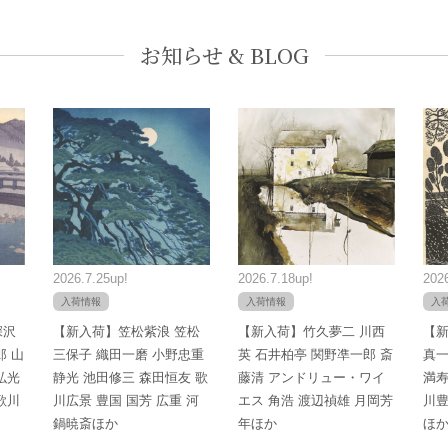
お知らせ & BLOG
2026.7.25up!
2026.7.18up!
2026
入荷情報
入荷情報
入
深沢
【新入荷】笠松紫浪 笠松
【新入荷】竹久夢二 川西
【新
郎 山
三保子 織田一磨 小野忠重
英 石井柏亭 関野凖一郎 斎
真一
弘光
静光 池田修三 森田恒友 歌
藤清 アンドリュー・ワイ
満寿
歌川
川広景 豊国 国芳 広重 河
エス 角浩 渡辺禎雄 月岡芳
川豊
鍋暁斎ほか
年ほか
ほ