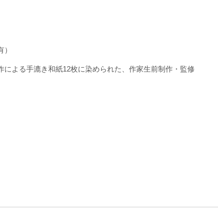
1）
ワ有）
作による手漉き和紙12枚に染められた、作家生前制作・監修