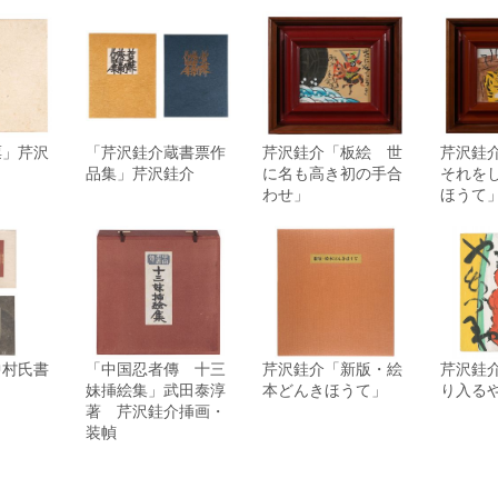
票」芹沢
「芹沢銈介蔵書票作
芹沢銈介「板絵 世
芹沢銈
品集」芹沢銈介
に名も高き初の手合
それを
わせ」
ほうて
中村氏書
「中国忍者傳 十三
芹沢銈介「新版・絵
芹沢銈介
妹挿絵集」武田泰淳
本どんきほうて」
り入る
著 芹沢銈介挿画・
装幀