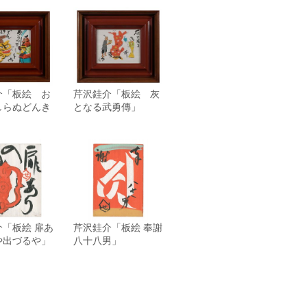
介「板絵 お
芹沢銈介「板絵 灰
しらぬどんき
となる武勇傳」
」
「板絵 扉あ
芹沢銈介「板絵 奉謝
や出づるや」
八十八男」