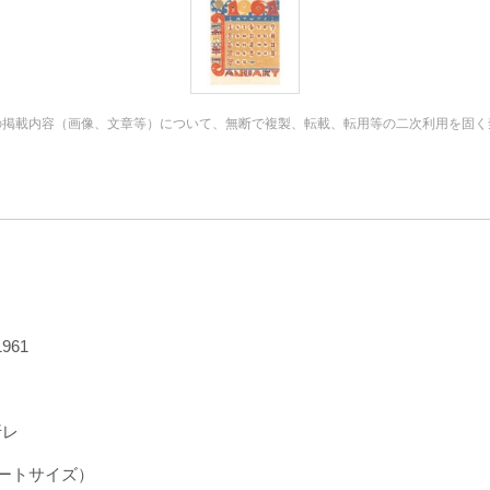
の掲載内容（画像、文章等）について、無断で複製、転載、転用等の二次利用を固く
961
い折レ
各シートサイズ）