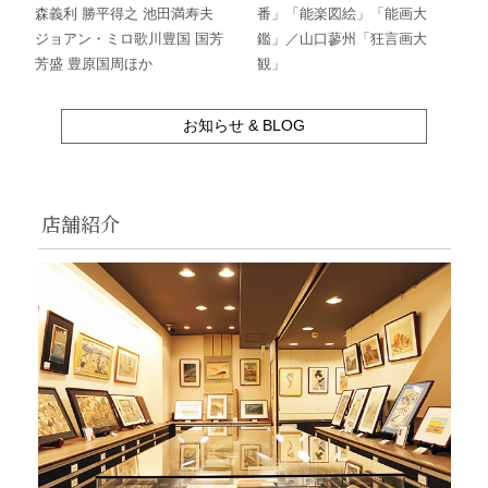
森義利 勝平得之 池田満寿夫
番」「能楽図絵」「能画大
ジョアン・ミロ歌川豊国 国芳
鑑」／山口蓼州「狂言画大
芳盛 豊原国周ほか
観」
お知らせ & BLOG
店舗紹介