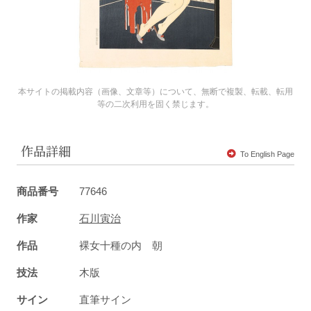
本サイトの掲載内容（画像、文章等）について、無断で複製、転載、転用
等の二次利用を固く禁じます。
作品詳細
To English Page
商品番号
77646
作家
石川寅治
作品
裸女十種の内 朝
技法
木版
サイン
直筆サイン