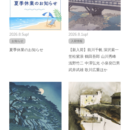
2026.8.5up!
2026.8.1up!
お知らせ
入荷情報
夏季休業のお知らせ
【新入荷】前川千帆 深沢索一
笠松紫浪 鶴田吾郎 山川秀峰
浅野竹二 中澤弘光 小泉癸巳男
武井武雄 歌川広重ほか