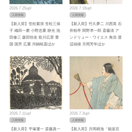
2026.7.25up!
2026.7.18up!
入荷情報
入荷情報
【新入荷】笠松紫浪 笠松三保
【新入荷】竹久夢二 川西英 石
子 織田一磨 小野忠重 静光 池
井柏亭 関野凖一郎 斎藤清 ア
田修三 森田恒友 歌川広景 豊
ンドリュー・ワイエス 角浩 渡
国 国芳 広重 河鍋暁斎ほか
辺禎雄 月岡芳年ほか
2026.7.11up!
2026.7.3up!
入荷情報
入荷情報
【新入荷】平塚運一 斎藤真一
【新入荷】月岡耕漁「能楽百