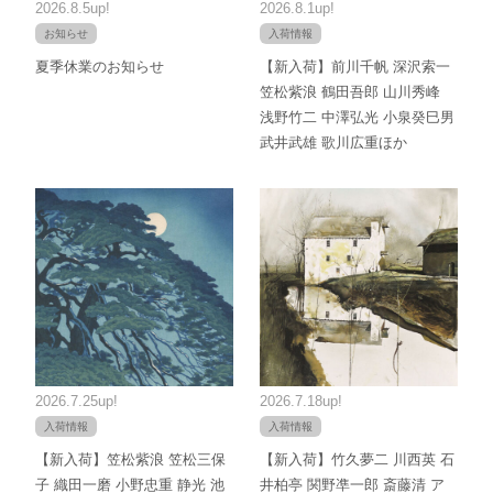
2026.8.5up!
2026.8.1up!
お知らせ
入荷情報
夏季休業のお知らせ
【新入荷】前川千帆 深沢索一
笠松紫浪 鶴田吾郎 山川秀峰
浅野竹二 中澤弘光 小泉癸巳男
武井武雄 歌川広重ほか
2026.7.25up!
2026.7.18up!
入荷情報
入荷情報
【新入荷】笠松紫浪 笠松三保
【新入荷】竹久夢二 川西英 石
子 織田一磨 小野忠重 静光 池
井柏亭 関野凖一郎 斎藤清 ア