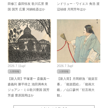
田修三 森田恒友 歌川広景 豊
ンドリュー・ワイエス 角浩 渡
国 国芳 広重 河鍋暁斎ほか
辺禎雄 月岡芳年ほか
2026.7.11up!
2026.7.3up!
入荷情報
入荷情報
【新入荷】平塚運一 斎藤真一
【新入荷】月岡耕漁「能楽百
森義利 勝平得之 池田満寿夫
番」「能楽図絵」「能画大
ジョアン・ミロ歌川豊国 国芳
鑑」／山口蓼州「狂言画大
芳盛 豊原国周ほか
観」