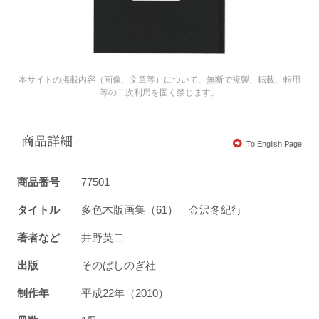
本サイトの掲載内容（画像、文章等）について、無断で複製、転載、転用
等の二次利用を固く禁じます。
商品詳細
To English Page
商品番号
77501
タイトル
多色木版画集（61） 金沢冬紀行
著者など
井野英二
出版
そのばしのぎ社
制作年
平成22年（2010）