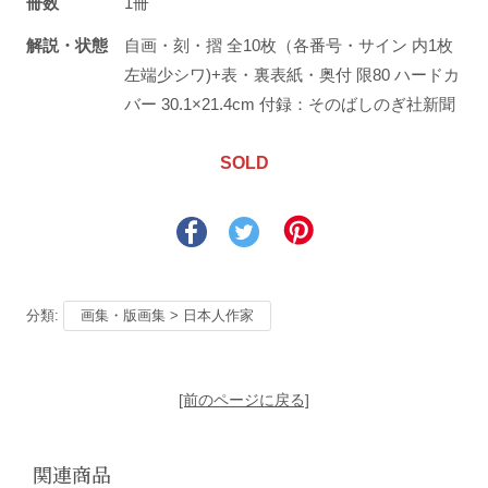
冊数
1冊
解説・状態
自画・刻・摺 全10枚（各番号・サイン 内1枚
左端少シワ)+表・裏表紙・奥付 限80 ハードカ
バー 30.1×21.4cm 付録：そのばしのぎ社新聞
SOLD
分類:
画集・版画集 > 日本人作家
[前のページに戻る]
関連商品