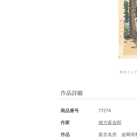
本サイト
作品詳細
商品番号
77274
作家
徳力富吉郎
作品
新京名所 金閣寺