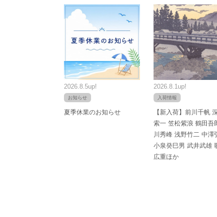
2026.8.5up!
2026.8.1up!
お知らせ
入荷情報
夏季休業のお知らせ
【新入荷】前川千帆 
索一 笠松紫浪 鶴田吾
川秀峰 浅野竹二 中澤
小泉癸巳男 武井武雄 
広重ほか