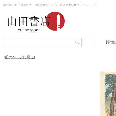
徳力富吉郎「新京名所 金閣寺秋景」 | 山田書店美術部オンラインストア
浮世
[前のページに戻る]