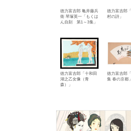
徳力富吉郎 亀井藤兵
徳力富吉郎
衛 琴塚英一「もくは
村の詩」
ん自刻 第1～3集」
徳力富吉郎「十和田
徳力富吉郎
湖之乙女像（青
集 春の京都
森）」