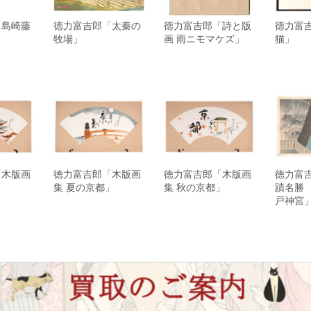
「島崎藤
徳力富吉郎「太秦の
徳力富吉郎「詩と版
徳力富
牧場」
画 雨ニモマケズ」
猫」
「木版画
徳力富吉郎「木版画
徳力富吉郎「木版画
徳力富
」
集 夏の京都」
集 秋の京都」
蹟名勝
戸神宮