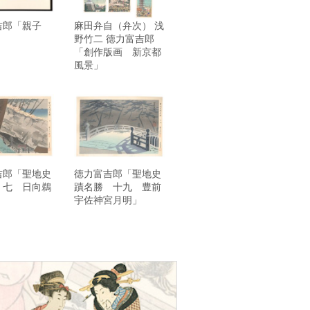
吉郎「親子
麻田弁自（弁次） 浅
野竹二 徳力富吉郎
「創作版画 新京都
風景」
吉郎「聖地史
徳力富吉郎「聖地史
 七 日向鵜
蹟名勝 十九 豊前
」
宇佐神宮月明」