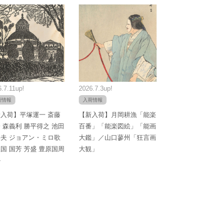
.7.11up!
2026.7.3up!
荷情報
入荷情報
入荷】平塚運一 斎藤
【新入荷】月岡耕漁「能楽
 森義利 勝平得之 池田
百番」「能楽図絵」「能画
夫 ジョアン・ミロ歌
大鑑」／山口蓼州「狂言画
国 国芳 芳盛 豊原国周
大観」
か