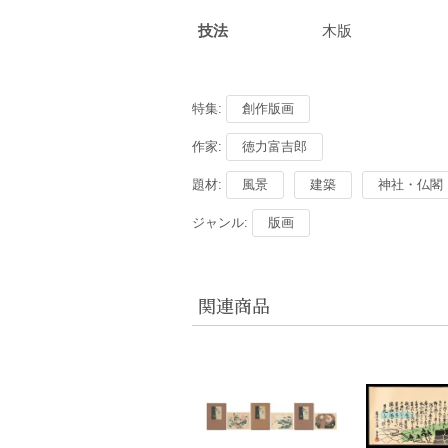
技法
木版
特集:
創作版画
作家:
徳力富吉郎
題材:
風景
建築
神社・仏閣
ジャンル:
版画
関連商品