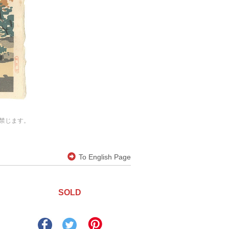
禁じます。
To English Page
SOLD