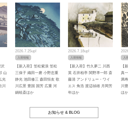
2026.7.25up!
2026.7.18up!
2026
入荷情報
入荷情報
入
深沢
【新入荷】笠松紫浪 笠松
【新入荷】竹久夢二 川西
【新
郎 山
三保子 織田一磨 小野忠重
英 石井柏亭 関野凖一郎 斎
真一
弘光
静光 池田修三 森田恒友 歌
藤清 アンドリュー・ワイ
満寿
歌川
川広景 豊国 国芳 広重 河
エス 角浩 渡辺禎雄 月岡芳
川豊
鍋暁斎ほか
年ほか
ほ
お知らせ & BLOG