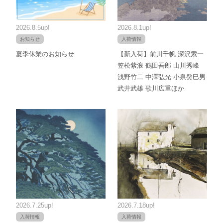
2026.8.5up!
2026.8.1up!
お知らせ
入荷情報
夏季休業のお知らせ
【新入荷】前川千帆 深沢索一
笠松紫浪 鶴田吾郎 山川秀峰
浅野竹二 中澤弘光 小泉癸巳男
武井武雄 歌川広重ほか
2026.7.25up!
2026.7.18up!
入荷情報
入荷情報