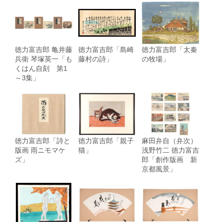
徳力富吉郎 亀井藤
徳力富吉郎「島崎
徳力富吉郎「太秦
兵衛 琴塚英一「も
藤村の詩」
の牧場」
くはん自刻 第1
～3集」
徳力富吉郎「詩と
徳力富吉郎「親子
麻田弁自（弁次）
版画 雨ニモマケ
猫」
浅野竹二 徳力富吉
ズ」
郎「創作版画 新
京都風景」