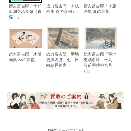
徳力富吉郎「十和
徳力富吉郎「木版
徳力富吉郎「木版
田湖之乙女像（青
画集 春の京都」
画集 夏の京都」
森）」
徳力富吉郎「木版
徳力富吉郎「聖地
徳力富吉郎「聖地
画集 秋の京都」
史蹟名勝 七 日
史蹟名勝 十九
向鵜戸神宮」
豊前宇佐神宮月
明」
[前のページに戻る]