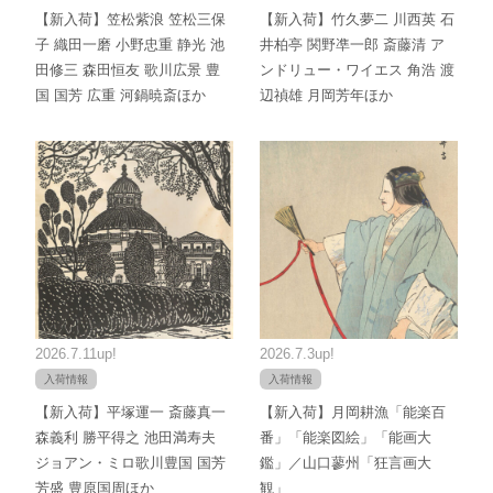
【新入荷】笠松紫浪 笠松三保
【新入荷】竹久夢二 川西英 石
子 織田一磨 小野忠重 静光 池
井柏亭 関野凖一郎 斎藤清 ア
田修三 森田恒友 歌川広景 豊
ンドリュー・ワイエス 角浩 渡
国 国芳 広重 河鍋暁斎ほか
辺禎雄 月岡芳年ほか
2026.7.11up!
2026.7.3up!
入荷情報
入荷情報
【新入荷】平塚運一 斎藤真一
【新入荷】月岡耕漁「能楽百
森義利 勝平得之 池田満寿夫
番」「能楽図絵」「能画大
ジョアン・ミロ歌川豊国 国芳
鑑」／山口蓼州「狂言画大
芳盛 豊原国周ほか
観」