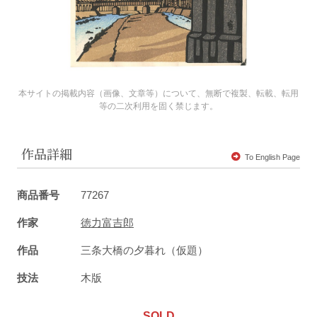
本サイトの掲載内容（画像、文章等）について、無断で複製、転載、転用
等の二次利用を固く禁じます。
作品詳細
To English Page
商品番号
77267
作家
徳力富吉郎
作品
三条大橋の夕暮れ（仮題）
技法
木版
SOLD