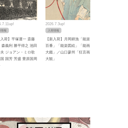
.7.11up!
2026.7.3up!
荷情報
入荷情報
入荷】平塚運一 斎藤
【新入荷】月岡耕漁「能楽
 森義利 勝平得之 池田
百番」「能楽図絵」「能画
夫 ジョアン・ミロ歌
大鑑」／山口蓼州「狂言画
国 国芳 芳盛 豊原国周
大観」
か