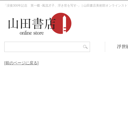
「没後300年記念 英一蝶 -風流才子、浮き世を写す-」 | 山田書店美術部オンラインスト
浮世
[前のページに戻る]