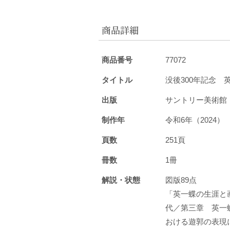
商品詳細
商品番号
77072
タイトル
没後300年記念 
出版
サントリー美術
制作年
令和6年（2024
頁数
251頁
冊数
1冊
解説・状態
図版89点
「英一蝶の生涯と
代／第三章 英一
おける遊郭の表現