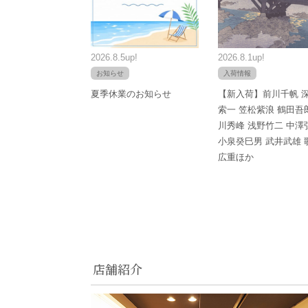
2026.8.5up!
2026.8.1up!
お知らせ
入荷情報
夏季休業のお知らせ
【新入荷】前川千帆 
索一 笠松紫浪 鶴田吾
川秀峰 浅野竹二 中澤
小泉癸巳男 武井武雄 
広重ほか
店舗紹介