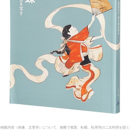
の掲載内容（画像、文章等）について、無断で複製、転載、転用等の二次利用を固く