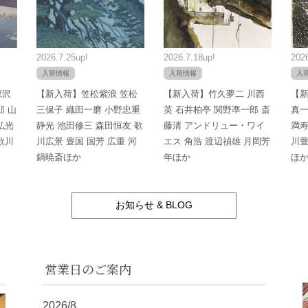
2026.7.25up!
2026.7.18up!
2026
入荷情報
入荷情報
入
深沢
【新入荷】笠松紫浪 笠松
【新入荷】竹久夢二 川西
【新
郎 山
三保子 織田一磨 小野忠重
英 石井柏亭 関野凖一郎 斎
真一
弘光
静光 池田修三 森田恒友 歌
藤清 アンドリュー・ワイ
満寿
歌川
川広景 豊国 国芳 広重 河
エス 角浩 渡辺禎雄 月岡芳
川豊
鍋暁斎ほか
年ほか
ほ
お知らせ & BLOG
営業日のご案内
2026/8