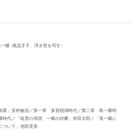
英一蝶 -風流才子、浮き世を写す-
館
）
画業」安村敏信／第一章 多賀朝湖時代／第二章 島一蝶時
蝶時代／「暁雲の俳諧、一蝶の詩嚢」井田太郎／「英一蝶に
について」池田芙美