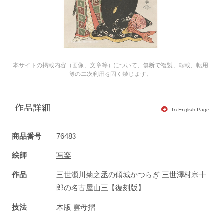
本サイトの掲載内容（画像、文章等）について、無断で複製、転載、転用
等の二次利用を固く禁じます。
作品詳細
To English Page
商品番号
76483
絵師
写楽
作品
三世瀬川菊之丞の傾城かつらぎ 三世澤村宗十
郎の名古屋山三【復刻版】
技法
木版 雲母摺