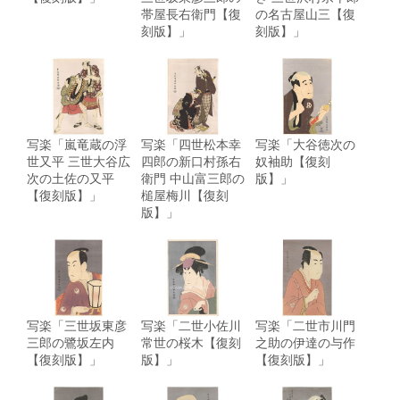
帯屋長右衛門【復
の名古屋山三【復
刻版】」
刻版】」
写楽「嵐竜蔵の浮
写楽「四世松本幸
写楽「大谷徳次の
世又平 三世大谷広
四郎の新口村孫右
奴袖助【復刻
次の土佐の又平
衛門 中山富三郎の
版】」
【復刻版】」
槌屋梅川【復刻
版】」
写楽「三世坂東彦
写楽「二世小佐川
写楽「二世市川門
三郎の鷺坂左内
常世の桜木【復刻
之助の伊達の与作
【復刻版】」
版】」
【復刻版】」