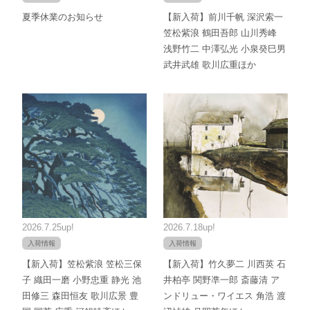
夏季休業のお知らせ
【新入荷】前川千帆 深沢索一
笠松紫浪 鶴田吾郎 山川秀峰
浅野竹二 中澤弘光 小泉癸巳男
武井武雄 歌川広重ほか
2026.7.25up!
2026.7.18up!
入荷情報
入荷情報
【新入荷】笠松紫浪 笠松三保
【新入荷】竹久夢二 川西英 石
子 織田一磨 小野忠重 静光 池
井柏亭 関野凖一郎 斎藤清 ア
田修三 森田恒友 歌川広景 豊
ンドリュー・ワイエス 角浩 渡