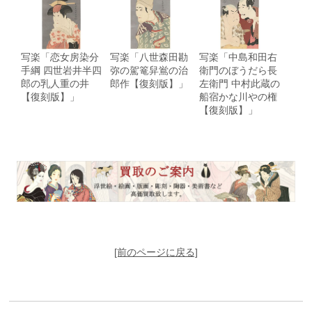
写楽「恋女房染分
写楽「八世森田勘
写楽「中島和田右
手綱 四世岩井半四
弥の駕篭舁鴬の治
衛門のぼうだら長
郎の乳人重の井
郎作【復刻版】」
左衛門 中村此蔵の
【復刻版】」
船宿かな川やの権
【復刻版】」
[前のページに戻る]