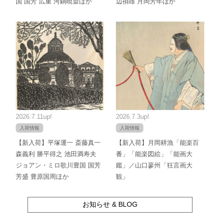
国 国芳 広重 河鍋暁斎ほか
辺禎雄 月岡芳年ほか
2026.7.11up!
2026.7.3up!
入荷情報
入荷情報
【新入荷】平塚運一 斎藤真一
【新入荷】月岡耕漁「能楽百
森義利 勝平得之 池田満寿夫
番」「能楽図絵」「能画大
ジョアン・ミロ歌川豊国 国芳
鑑」／山口蓼州「狂言画大
芳盛 豊原国周ほか
観」
お知らせ & BLOG