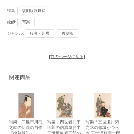
特集:
復刻版浮世絵
絵師:
写楽
ジャンル:
役者・芝居
復刻版
[前のページに戻る]
関連商品
写楽「二世市川門
写楽「四世岩井半
写楽「三世瀬川菊
之助の伊達の与作
四郎の信濃屋お半
之丞の傾城かつら
【復刻版】」
三世坂東彦三郎の
ぎ 三世沢村宗十郎