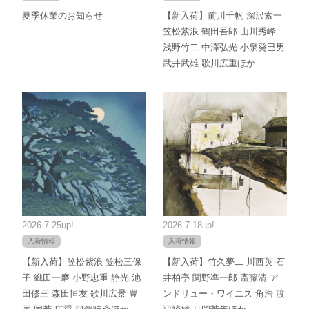
夏季休業のお知らせ
【新入荷】前川千帆 深沢索一
笠松紫浪 鶴田吾郎 山川秀峰
浅野竹二 中澤弘光 小泉癸巳男
武井武雄 歌川広重ほか
2026.7.25up!
2026.7.18up!
入荷情報
入荷情報
【新入荷】笠松紫浪 笠松三保
【新入荷】竹久夢二 川西英 石
子 織田一磨 小野忠重 静光 池
井柏亭 関野凖一郎 斎藤清 ア
田修三 森田恒友 歌川広景 豊
ンドリュー・ワイエス 角浩 渡