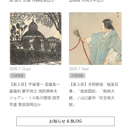
国 国芳 広重 河鍋暁斎ほか
辺禎雄 月岡芳年ほか
2026.7.11up!
2026.7.3up!
入荷情報
入荷情報
【新入荷】平塚運一 斎藤真一
【新入荷】月岡耕漁「能楽百
森義利 勝平得之 池田満寿夫
番」「能楽図絵」「能画大
ジョアン・ミロ歌川豊国 国芳
鑑」／山口蓼州「狂言画大
芳盛 豊原国周ほか
観」
お知らせ & BLOG