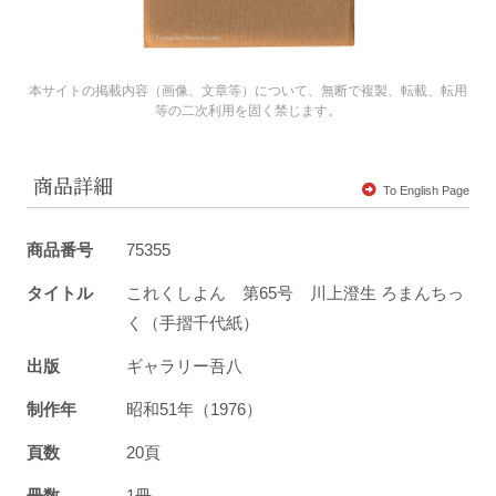
本サイトの掲載内容（画像、文章等）について、無断で複製、転載、転用
等の二次利用を固く禁じます。
商品詳細
To English Page
商品番号
75355
タイトル
これくしよん 第65号 川上澄生 ろまんちっ
く（手摺千代紙）
出版
ギャラリー吾八
制作年
昭和51年（1976）
頁数
20頁
冊数
1冊