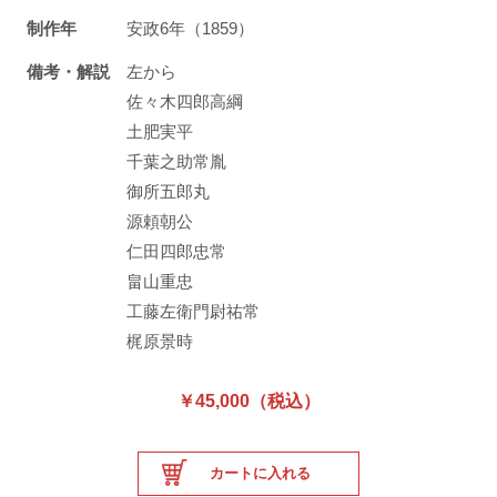
制作年
安政6年（1859）
備考・解説
左から
佐々木四郎高綱
土肥実平
千葉之助常胤
御所五郎丸
源頼朝公
仁田四郎忠常
畠山重忠
工藤左衛門尉祐常
梶原景時
￥45,000（税込）