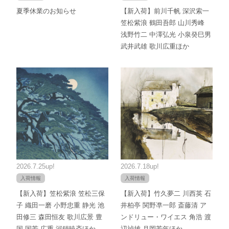
夏季休業のお知らせ
【新入荷】前川千帆 深沢索一
笠松紫浪 鶴田吾郎 山川秀峰
浅野竹二 中澤弘光 小泉癸巳男
武井武雄 歌川広重ほか
2026.7.25up!
2026.7.18up!
入荷情報
入荷情報
【新入荷】笠松紫浪 笠松三保
【新入荷】竹久夢二 川西英 石
子 織田一磨 小野忠重 静光 池
井柏亭 関野凖一郎 斎藤清 ア
田修三 森田恒友 歌川広景 豊
ンドリュー・ワイエス 角浩 渡
国 国芳 広重 河鍋暁斎ほか
辺禎雄 月岡芳年ほか