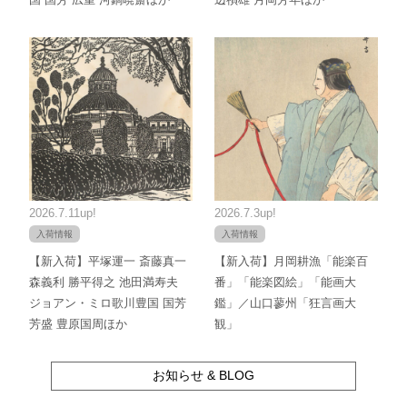
2026.7.11up!
2026.7.3up!
入荷情報
入荷情報
【新入荷】平塚運一 斎藤真一
【新入荷】月岡耕漁「能楽百
森義利 勝平得之 池田満寿夫
番」「能楽図絵」「能画大
ジョアン・ミロ歌川豊国 国芳
鑑」／山口蓼州「狂言画大
芳盛 豊原国周ほか
観」
お知らせ & BLOG