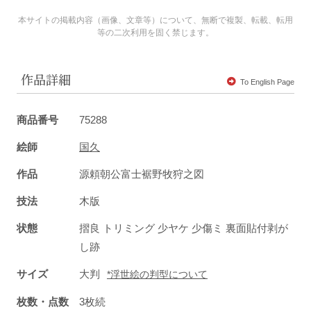
本サイトの掲載内容（画像、文章等）について、無断で複製、転載、転用
等の二次利用を固く禁じます。
作品詳細
To English Page
商品番号
75288
絵師
国久
作品
源頼朝公富士裾野牧狩之図
技法
木版
状態
摺良 トリミング 少ヤケ 少傷ミ 裏面貼付剥が
し跡
サイズ
大判
*浮世絵の判型について
枚数・点数
3枚続