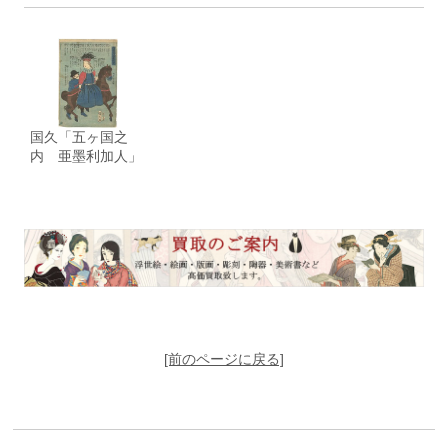
国久「五ヶ国之
内 亜墨利加人」
[前のページに戻る]