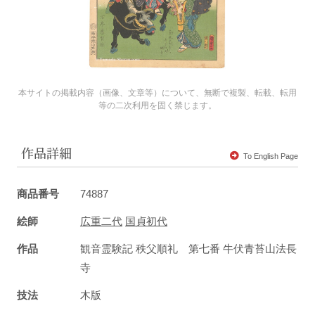
本サイトの掲載内容（画像、文章等）について、無断で複製、転載、転用
等の二次利用を固く禁じます。
作品詳細
To English Page
商品番号
74887
絵師
広重二代
国貞初代
作品
観音霊験記 秩父順礼 第七番 牛伏青苔山法長
寺
技法
木版