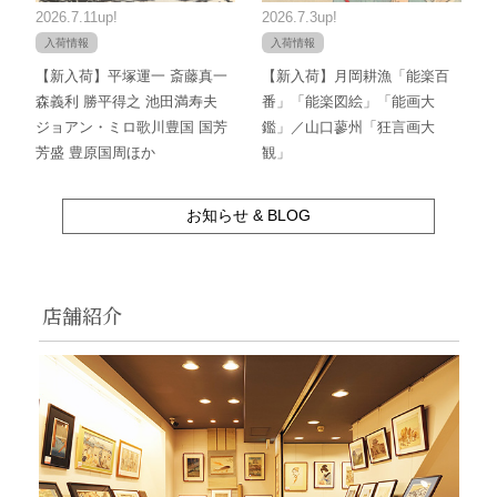
2026.7.11up!
2026.7.3up!
入荷情報
入荷情報
【新入荷】平塚運一 斎藤真一
【新入荷】月岡耕漁「能楽百
森義利 勝平得之 池田満寿夫
番」「能楽図絵」「能画大
ジョアン・ミロ歌川豊国 国芳
鑑」／山口蓼州「狂言画大
芳盛 豊原国周ほか
観」
お知らせ & BLOG
店舗紹介