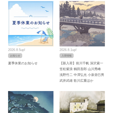
2026.8.5up!
2026.8.1up!
お知らせ
入荷情報
夏季休業のお知らせ
【新入荷】前川千帆 深沢索一
笠松紫浪 鶴田吾郎 山川秀峰
浅野竹二 中澤弘光 小泉癸巳男
武井武雄 歌川広重ほか