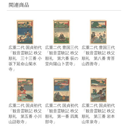
関連商品
広重二代 国貞初代
広重二代 豊国三代
広重二代 豊国三代
「観音霊験記 秩父
「観音霊験記 秩父
「観音霊験記 秩父
順礼 三十三番 小
順礼 第六番 荻の
順礼 第八番 青苔
坂下延命山菊水
堂向陽山卜雲寺」
山西善寺」
寺」
広重二代 国貞初代
広重二代 国貞初代
広重二代 国貞初代
「観音霊験記 秩父
「観音霊験記 秩父
「観音霊験記 秩父
順礼 第五番 小川
順礼 第一番 四萬
順礼 第三番 岩本
山語歌寺」
部寺」
山常泉寺」