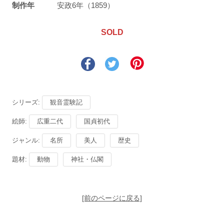
制作年
安政6年（1859）
SOLD
シリーズ:
観音霊験記
絵師:
広重二代
国貞初代
ジャンル:
名所
美人
歴史
題材:
動物
神社・仏閣
[前のページに戻る]