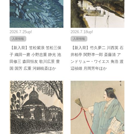
2026.7.25up!
2026.7.18up!
入荷情報
入荷情報
【新入荷】笠松紫浪 笠松三保
【新入荷】竹久夢二 川西英 石
子 織田一磨 小野忠重 静光 池
井柏亭 関野凖一郎 斎藤清 ア
田修三 森田恒友 歌川広景 豊
ンドリュー・ワイエス 角浩 渡
国 国芳 広重 河鍋暁斎ほか
辺禎雄 月岡芳年ほか