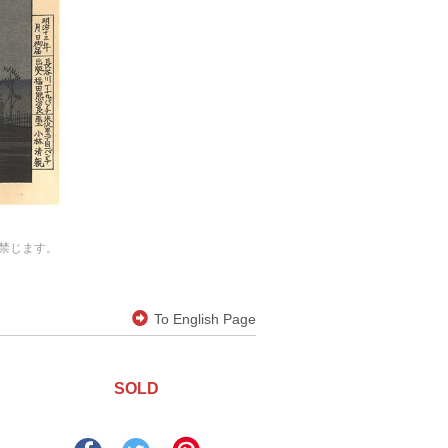
禁じます。
To English Page
SOLD