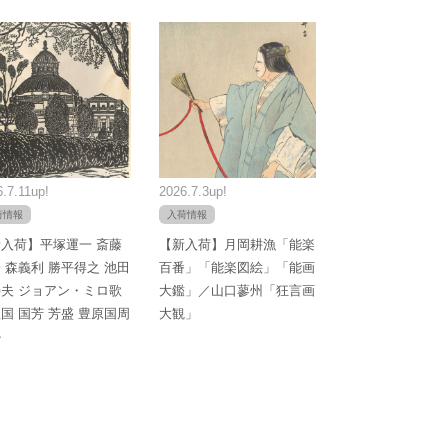
.7.11up!
2026.7.3up!
荷情報
入荷情報
入荷】平塚運一 斎藤
【新入荷】月岡耕漁「能楽
 森義利 勝平得之 池田
百番」「能楽図絵」「能画
夫 ジョアン・ミロ歌
大鑑」／山口蓼州「狂言画
国 国芳 芳盛 豊原国周
大観」
か