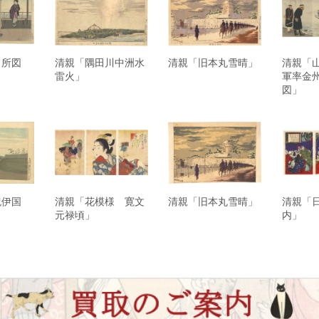
名所図
清親「隅田川中洲水
清親「旧本丸雪晴」
清親「
」
雷火」
軍率金
図」
紀伊国
清親「花模様 寛文
清親「旧本丸雪晴」
清親「
元禄頃」
内」