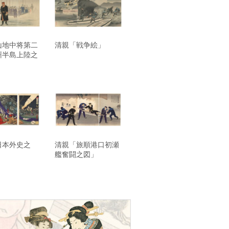
山地中将第二
清親「戦争絵」
州半島上陸之
日本外史之
清親「旅順港口初瀬
艦奮闘之図」