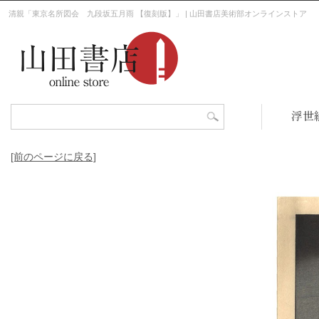
清親「東京名所図会 九段坂五月雨 【復刻版】」 | 山田書店美術部オンラインストア
浮世
[前のページに戻る]