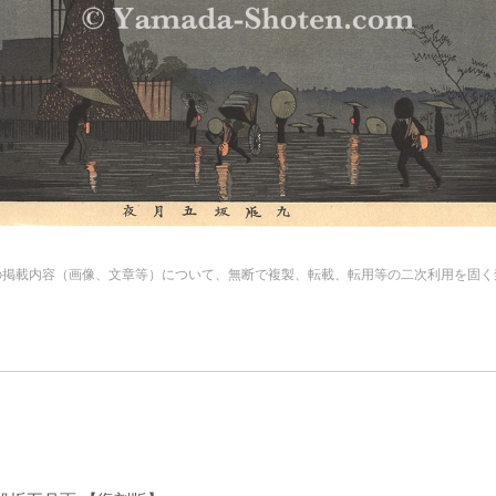
の掲載内容（画像、文章等）について、無断で複製、転載、転用等の二次利用を固く