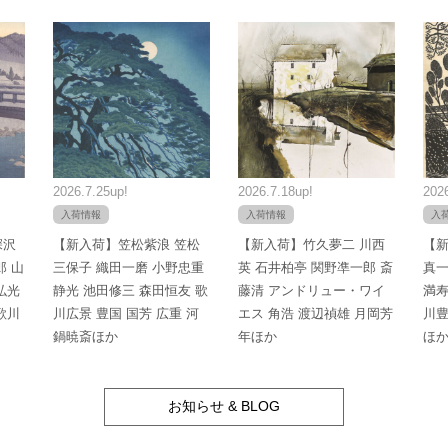
2026.7.25up!
2026.7.18up!
2026
入荷情報
入荷情報
入
深沢
【新入荷】笠松紫浪 笠松
【新入荷】竹久夢二 川西
【新
郎 山
三保子 織田一磨 小野忠重
英 石井柏亭 関野凖一郎 斎
真一
弘光
静光 池田修三 森田恒友 歌
藤清 アンドリュー・ワイ
満寿
歌川
川広景 豊国 国芳 広重 河
エス 角浩 渡辺禎雄 月岡芳
川豊
鍋暁斎ほか
年ほか
ほ
お知らせ & BLOG