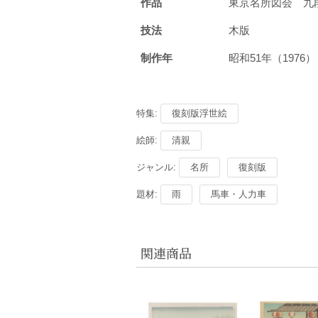
作品
東京名所図会 九
技法
木版
制作年
昭和51年（1976
特集:
復刻版浮世絵
絵師:
清親
ジャンル:
名所
復刻版
題材:
雨
馬車・人力車
関連商品