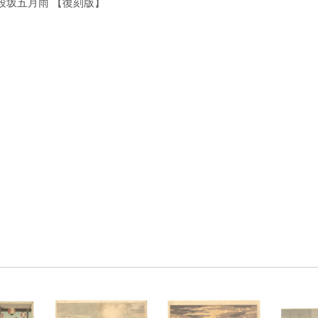
段坂五月雨 【復刻版】
）