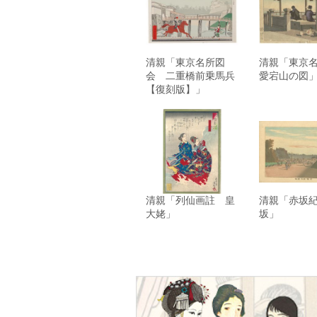
清親「東京名所図
清親「東京
会 二重橋前乗馬兵
愛宕山の図
【復刻版】」
清親「列仙画註 皇
清親「赤坂
大姥」
坂」