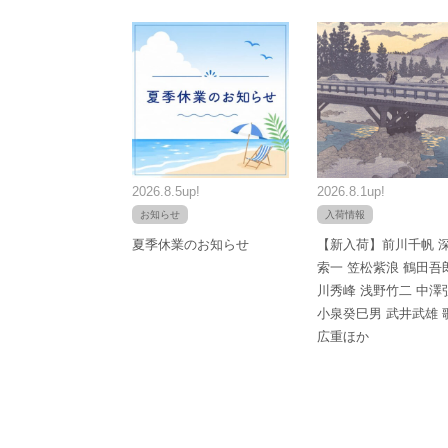
2026.8.5up!
2026.8.1up!
お知らせ
入荷情報
夏季休業のお知らせ
【新入荷】前川千帆 
索一 笠松紫浪 鶴田吾
川秀峰 浅野竹二 中澤
小泉癸巳男 武井武雄 
広重ほか