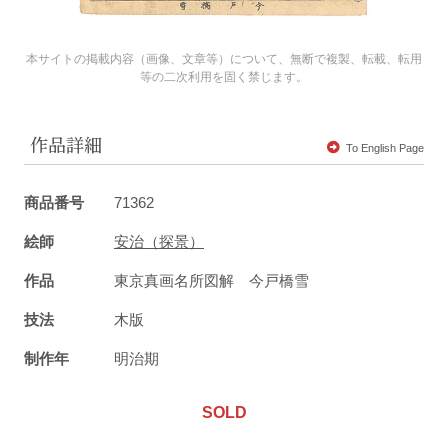
本サイトの掲載内容（画像、文章等）について、無断で複製、転載、転用
等の二次利用を固く禁じます。
作品詳細
To English Page
商品番号
71362
絵師
安治（探景）
作品
東京真画名所図解 今戸橋雪
技法
木版
制作年
明治期
SOLD