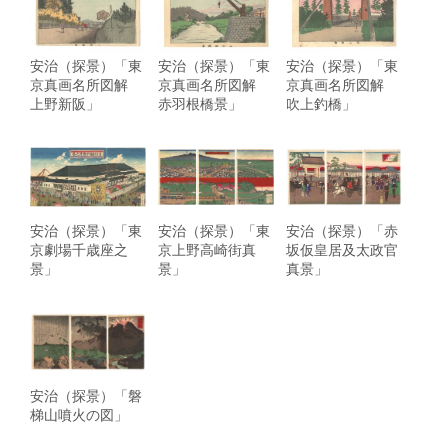
安治（探景）「東
安治（探景）「東
安治（探景）「東
京真画名所図解
京真画名所図解
京真画名所図解
上野新阪」
赤羽根橋景」
吹上釣橋」
安治（探景）「東
安治（探景）「東
安治（探景）「赤
京劇場千歳座之
京上野高崎街真
坂仮皇居及太政官
景」
景」
真景」
安治（探景）「磐
梯山噴火の図」