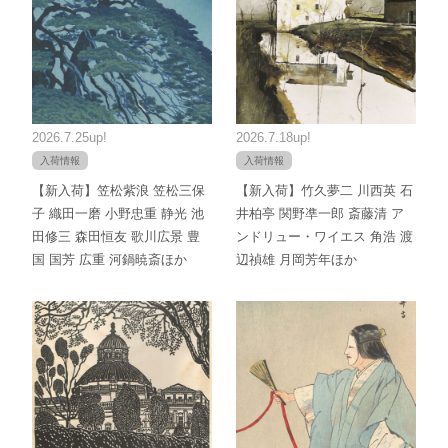
2026.7.25up!
2026.7.18up!
入荷情報
入荷情報
【新入荷】笠松紫浪 笠松三保
【新入荷】竹久夢二 川西英 石
子 織田一磨 小野忠重 静光 池
井柏亭 関野凖一郎 斎藤清 ア
田修三 森田恒友 歌川広景 豊
ンドリュー・ワイエス 角浩 渡
国 国芳 広重 河鍋暁斎ほか
辺禎雄 月岡芳年ほか