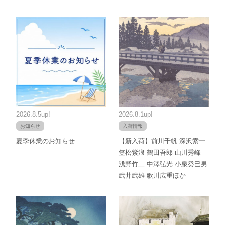
2026.8.5up!
2026.8.1up!
お知らせ
入荷情報
夏季休業のお知らせ
【新入荷】前川千帆 深沢索一
笠松紫浪 鶴田吾郎 山川秀峰
浅野竹二 中澤弘光 小泉癸巳男
武井武雄 歌川広重ほか