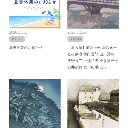
2026.8.5up!
2026.8.1up!
お知らせ
入荷情報
夏季休業のお知らせ
【新入荷】前川千帆 深沢索一
笠松紫浪 鶴田吾郎 山川秀峰
浅野竹二 中澤弘光 小泉癸巳男
武井武雄 歌川広重ほか