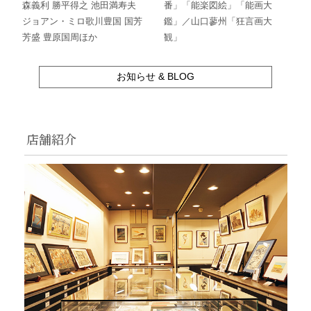
森義利 勝平得之 池田満寿夫
番」「能楽図絵」「能画大
ジョアン・ミロ歌川豊国 国芳
鑑」／山口蓼州「狂言画大
芳盛 豊原国周ほか
観」
お知らせ & BLOG
店舗紹介