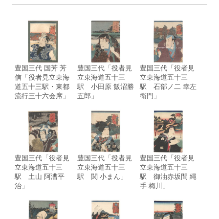
豊国三代 国芳 芳
豊国三代「役者見
豊国三代「役者見
信「役者見立東海
立東海道五十三
立東海道五十三
道五十三駅・東都
駅 小田原 飯沼勝
駅 石部ノ二 幸左
流行三十六会席」
五郎」
衛門」
豊国三代「役者見
豊国三代「役者見
豊国三代「役者見
立東海道五十三
立東海道五十三
立東海道五十三
駅 土山 阿漕平
駅 関 小まん」
駅 御油赤坂間 縄
治」
手 梅川」