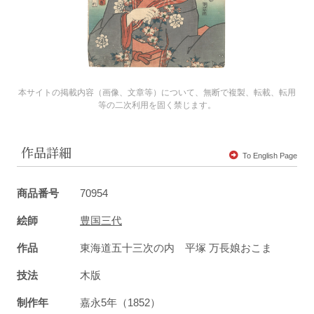
本サイトの掲載内容（画像、文章等）について、無断で複製、転載、転用
等の二次利用を固く禁じます。
作品詳細
To English Page
商品番号
70954
絵師
豊国三代
作品
東海道五十三次の内 平塚 万長娘おこま
技法
木版
制作年
嘉永5年（1852）