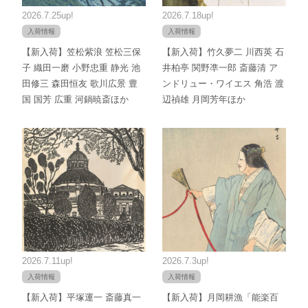
2026.7.25up!
2026.7.18up!
入荷情報
入荷情報
【新入荷】笠松紫浪 笠松三保
【新入荷】竹久夢二 川西英 石
子 織田一磨 小野忠重 静光 池
井柏亭 関野凖一郎 斎藤清 ア
田修三 森田恒友 歌川広景 豊
ンドリュー・ワイエス 角浩 渡
国 国芳 広重 河鍋暁斎ほか
辺禎雄 月岡芳年ほか
2026.7.11up!
2026.7.3up!
入荷情報
入荷情報
【新入荷】平塚運一 斎藤真一
【新入荷】月岡耕漁「能楽百