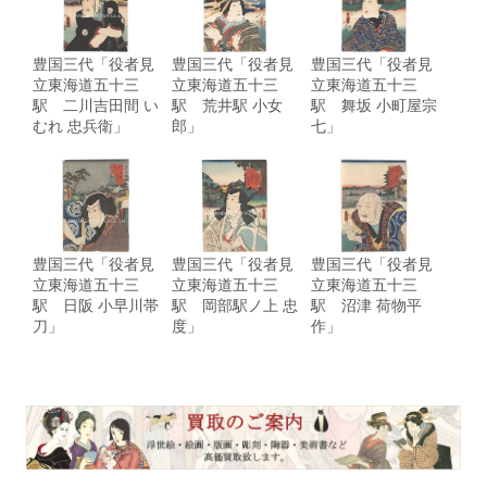
豊国三代「役者見
豊国三代「役者見
豊国三代「役者見
立東海道五十三
立東海道五十三
立東海道五十三
駅 二川吉田間 い
駅 荒井駅 小女
駅 舞坂 小町屋宗
むれ 忠兵衛」
郎」
七」
豊国三代「役者見
豊国三代「役者見
豊国三代「役者見
立東海道五十三
立東海道五十三
立東海道五十三
駅 日阪 小早川帯
駅 岡部駅ノ上 忠
駅 沼津 荷物平
刀」
度」
作」