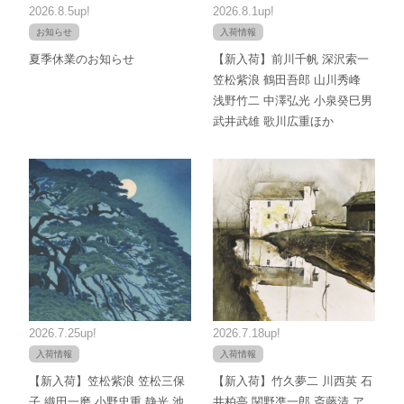
2026.8.5up!
2026.8.1up!
お知らせ
入荷情報
夏季休業のお知らせ
【新入荷】前川千帆 深沢索一
笠松紫浪 鶴田吾郎 山川秀峰
浅野竹二 中澤弘光 小泉癸巳男
武井武雄 歌川広重ほか
2026.7.25up!
2026.7.18up!
入荷情報
入荷情報
【新入荷】笠松紫浪 笠松三保
【新入荷】竹久夢二 川西英 石
子 織田一磨 小野忠重 静光 池
井柏亭 関野凖一郎 斎藤清 ア