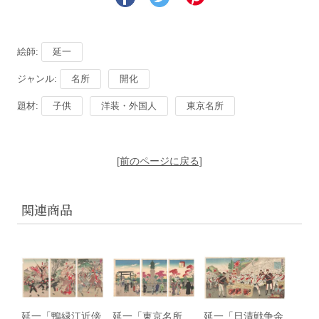
絵師:
延一
ジャンル:
名所
開化
題材:
子供
洋装・外国人
東京名所
[前のページに戻る]
関連商品
延一「鴨緑江近傍
延一「東京名所
延一「日清戦争余