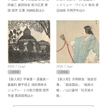
田修三 森田恒友 歌川広景 豊
ンドリュー・ワイエス 角浩 渡
国 国芳 広重 河鍋暁斎ほか
辺禎雄 月岡芳年ほか
2026.7.11up!
2026.7.3up!
入荷情報
入荷情報
【新入荷】平塚運一 斎藤真一
【新入荷】月岡耕漁「能楽百
森義利 勝平得之 池田満寿夫
番」「能楽図絵」「能画大
ジョアン・ミロ歌川豊国 国芳
鑑」／山口蓼州「狂言画大
芳盛 豊原国周ほか
観」