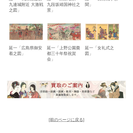
九連城附近 大激戦
九段坂靖国神社之
聞」
之図」
景」
延一「広島県御安
延一「上野公園奠
延一「女礼式之
着之図」
都三十年祭祝賀
図」
会」
[前のページに戻る]