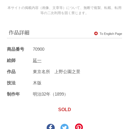
本サイトの掲載内容（画像、文章等）について、無断で複製、転載、転用
等の二次利用を固く禁じます。
作品詳細
To English Page
商品番号
70900
絵師
延一
作品
東京名所 上野公園之景
技法
木版
制作年
明治32年（1899）
SOLD