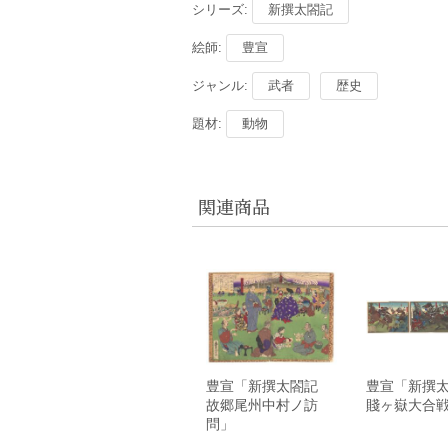
シリーズ:
新撰太閤記
絵師:
豊宣
ジャンル:
武者
歴史
題材:
動物
関連商品
豊宣「新撰太閤記
豊宣「新撰
故郷尾州中村ノ訪
賤ヶ嶽大合
問」