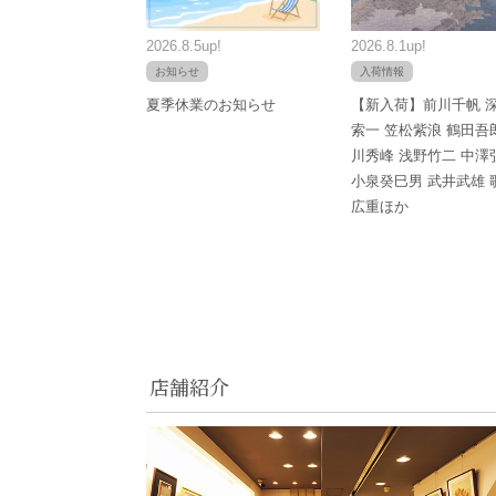
2026.8.5up!
2026.8.1up!
お知らせ
入荷情報
夏季休業のお知らせ
【新入荷】前川千帆 
索一 笠松紫浪 鶴田吾
川秀峰 浅野竹二 中澤
小泉癸巳男 武井武雄 
広重ほか
店舗紹介