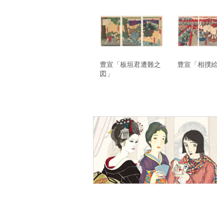
豊宣「板垣君遭難之
豊宣「相撲
図」