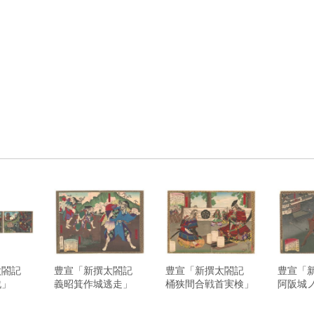
太閤記
豊宣「新撰太閤記
豊宣「新撰太閤記
豊宣「
戦」
義昭箕作城逃走」
桶狭間合戦首実検」
阿阪城