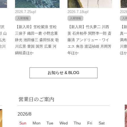
2026.7.25up!
2026.7.18up!
2026
入荷情報
入荷情報
入
深沢
【新入荷】笠松紫浪 笠松
【新入荷】竹久夢二 川西
【新
郎 山
三保子 織田一磨 小野忠重
英 石井柏亭 関野凖一郎 斎
真一
弘光
静光 池田修三 森田恒友 歌
藤清 アンドリュー・ワイ
満寿
歌川
川広景 豊国 国芳 広重 河
エス 角浩 渡辺禎雄 月岡芳
川豊
鍋暁斎ほか
年ほか
ほ
お知らせ & BLOG
営業日のご案内
2026/8
Sun
Mon
Tue
Wed
Thu
Fri
Sat