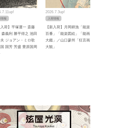
.7.11up!
2026.7.3up!
荷情報
入荷情報
入荷】平塚運一 斎藤
【新入荷】月岡耕漁「能楽
 森義利 勝平得之 池田
百番」「能楽図絵」「能画
夫 ジョアン・ミロ歌
大鑑」／山口蓼州「狂言画
国 国芳 芳盛 豊原国周
大観」
か