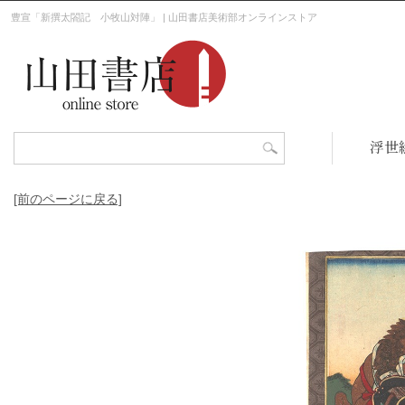
豊宣「新撰太閤記 小牧山対陣」 | 山田書店美術部オンラインストア
浮世
[前のページに戻る]