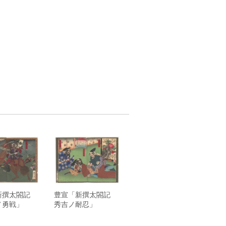
新撰太閤記
豊宣「新撰太閤記
ノ勇戦」
秀吉ノ耐忍」