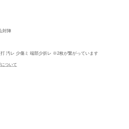
山対陣
裏打 汚レ 少傷ミ 端部少折レ ※2枚が繋がっています
型について
）