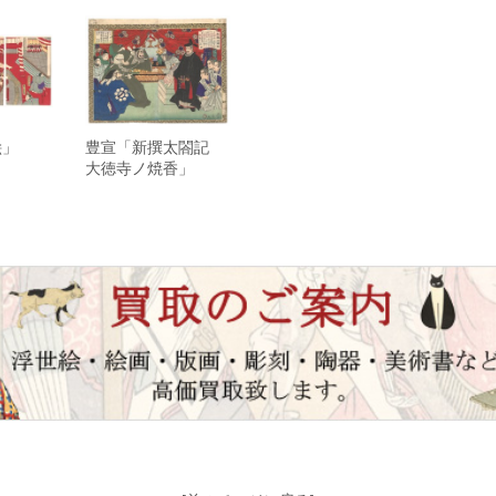
絵」
豊宣「新撰太閤記
大徳寺ノ焼香」