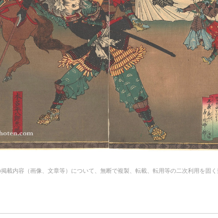
の掲載内容（画像、文章等）について、無断で複製、転載、転用等の二次利用を固く