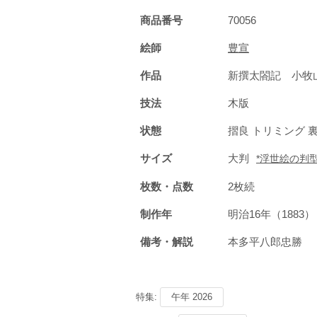
商品番号
70056
絵師
豊宣
作品
新撰太閤記 小牧
技法
木版
状態
摺良 トリミング 
サイズ
大判
*浮世絵の判
枚数・点数
2枚続
制作年
明治16年（1883
備考・解説
本多平八郎忠勝
特集:
午年 2026