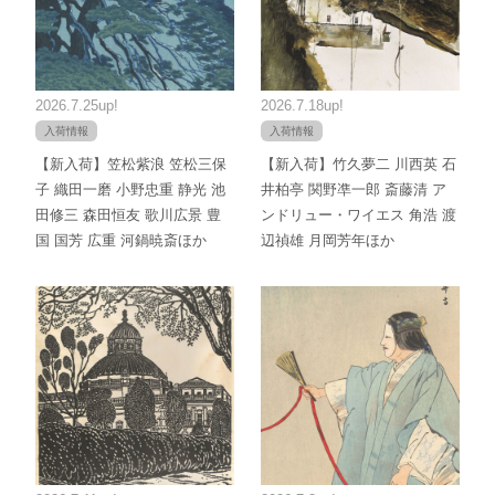
2026.7.25up!
2026.7.18up!
入荷情報
入荷情報
【新入荷】笠松紫浪 笠松三保
【新入荷】竹久夢二 川西英 石
子 織田一磨 小野忠重 静光 池
井柏亭 関野凖一郎 斎藤清 ア
田修三 森田恒友 歌川広景 豊
ンドリュー・ワイエス 角浩 渡
国 国芳 広重 河鍋暁斎ほか
辺禎雄 月岡芳年ほか