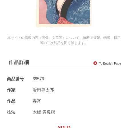
本サイトの掲載内容（画像、文章等）について、無断で複製、転載、転用
等の二次利用を固く禁じます。
作品詳細
To English Page
商品番号
69576
作家
岩田専太郎
作品
春宵
技法
木版 雲母摺
SOLD