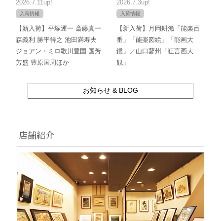
2026.7.11up!
2026.7.3up!
入荷情報
入荷情報
【新入荷】平塚運一 斎藤真一
【新入荷】月岡耕漁「能楽百
森義利 勝平得之 池田満寿夫
番」「能楽図絵」「能画大
ジョアン・ミロ歌川豊国 国芳
鑑」／山口蓼州「狂言画大
芳盛 豊原国周ほか
観」
お知らせ & BLOG
店舗紹介