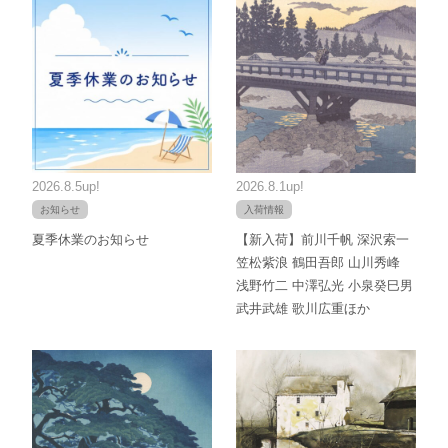
2026.8.5up!
2026.8.1up!
お知らせ
入荷情報
夏季休業のお知らせ
【新入荷】前川千帆 深沢索一
笠松紫浪 鶴田吾郎 山川秀峰
浅野竹二 中澤弘光 小泉癸巳男
武井武雄 歌川広重ほか