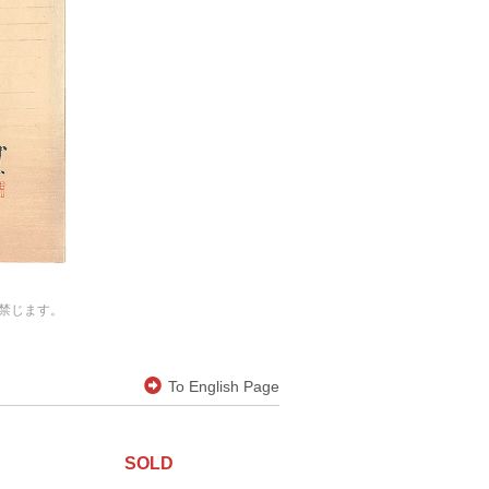
禁じます。
To English Page
SOLD