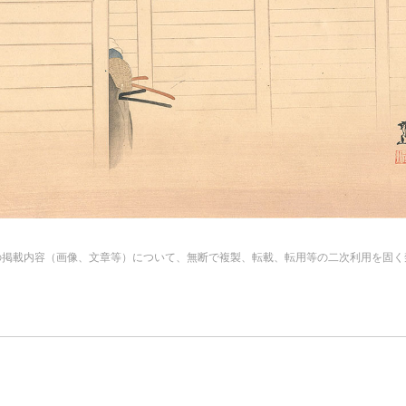
の掲載内容（画像、文章等）について、無断で複製、転載、転用等の二次利用を固く