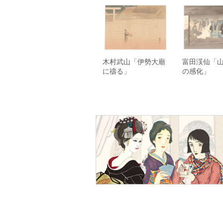
木村武山「伊勢大廟
富田渓仙「
に禱る」
の感化」