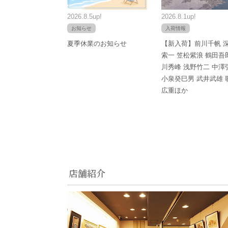
2026.8.5up!
2026.8.1up!
お知らせ
入荷情報
夏季休業のお知らせ
【新入荷】前川千帆 
索一 笠松紫浪 鶴田吾
川秀峰 浅野竹二 中澤
小泉癸巳男 武井武雄 
広重ほか
店舗紹介