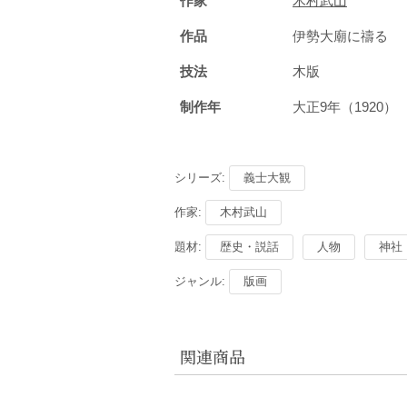
作家
木村武山
作品
伊勢大廟に禱る
技法
木版
制作年
大正9年（1920
シリーズ:
義士大観
作家:
木村武山
題材:
歴史・説話
人物
神社
ジャンル:
版画
関連商品