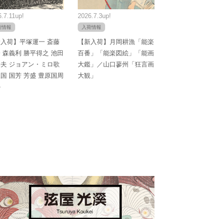
.7.11up!
2026.7.3up!
荷情報
入荷情報
入荷】平塚運一 斎藤
【新入荷】月岡耕漁「能楽
 森義利 勝平得之 池田
百番」「能楽図絵」「能画
夫 ジョアン・ミロ歌
大鑑」／山口蓼州「狂言画
国 国芳 芳盛 豊原国周
大観」
か