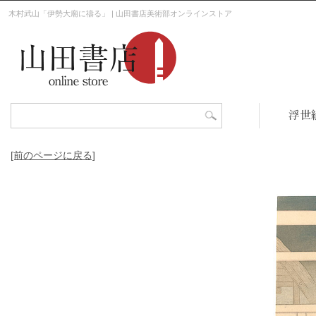
木村武山「伊勢大廟に禱る」 | 山田書店美術部オンラインストア
浮世
[前のページに戻る]