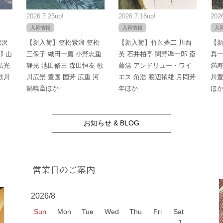
2026.7.25up!
2026.7.18up!
2026
入荷情報
入荷情報
入
深沢
【新入荷】笠松紫浪 笠松
【新入荷】竹久夢二 川西
【新
郎 山
三保子 織田一磨 小野忠重
英 石井柏亭 関野凖一郎 斎
真一
弘光
静光 池田修三 森田恒友 歌
藤清 アンドリュー・ワイ
満寿
歌川
川広景 豊国 国芳 広重 河
エス 角浩 渡辺禎雄 月岡芳
川豊
鍋暁斎ほか
年ほか
ほ
お知らせ & BLOG
営業日のご案内
2026/8
Sun
Mon
Tue
Wed
Thu
Fri
Sat
1