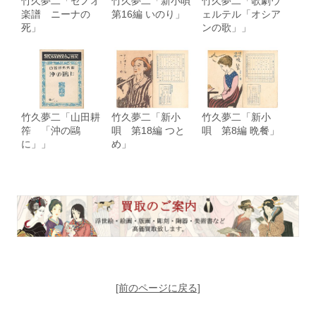
竹久夢二「セノオ
竹久夢二「新小唄
竹久夢二「歌劇ウ
楽譜 ニーナの
第16編 いのり」
ェルテル「オシア
死」
ンの歌」」
竹久夢二「山田耕
竹久夢二「新小
竹久夢二「新小
筰 「沖の鷗
唄 第18編 つと
唄 第8編 晩餐」
に」」
め」
[前のページに戻る]