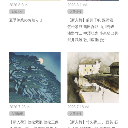
2026.8.5up!
2026.8.1up!
お知らせ
入荷情報
夏季休業のお知らせ
【新入荷】前川千帆 深沢索一
笠松紫浪 鶴田吾郎 山川秀峰
浅野竹二 中澤弘光 小泉癸巳男
武井武雄 歌川広重ほか
2026.7.25up!
2026.7.18up!
入荷情報
入荷情報
【新入荷】笠松紫浪 笠松三保
【新入荷】竹久夢二 川西英 石