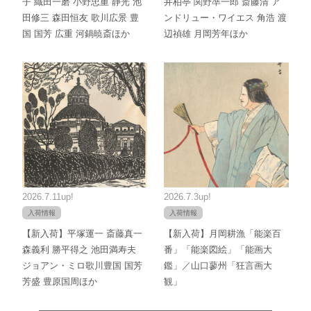
子 織田一磨 小野忠重 静光 池
井柏亭 関野凖一郎 斎藤清 ア
田修三 森田恒友 歌川広景 豊
ンドリュー・ワイエス 角浩 渡
国 国芳 広重 河鍋暁斎ほか
辺禎雄 月岡芳年ほか
2026.7.11up!
2026.7.3up!
入荷情報
入荷情報
【新入荷】平塚運一 斎藤真一
【新入荷】月岡耕漁「能楽百
森義利 勝平得之 池田満寿夫
番」「能楽図絵」「能画大
ジョアン・ミロ歌川豊国 国芳
鑑」／山口蓼州「狂言画大
芳盛 豊原国周ほか
観」