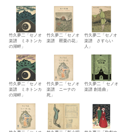
竹久夢二「セノオ
竹久夢二「セノオ
竹久夢二「セノオ
楽譜 ミネトンカ
楽譜 罌粟の花」
楽譜 さすらい
の湖畔」
人」
竹久夢二「セノオ
竹久夢二「セノオ
竹久夢二「 セノオ
楽譜 ミネトンカ
楽譜 ニーナの
楽譜 創造曲」
の湖畔」
死」