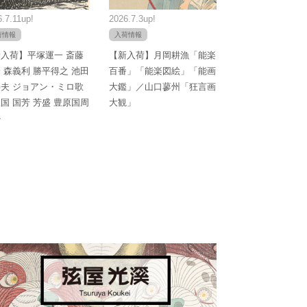
.7.11up!
2026.7.3up!
荷情報
入荷情報
入荷】平塚運一 斎藤
【新入荷】月岡耕漁「能楽
 森義利 勝平得之 池田
百番」「能楽図絵」「能画
夫 ジョアン・ミロ歌
大鑑」／山口蓼州「狂言画
国 国芳 芳盛 豊原国周
大観」
か