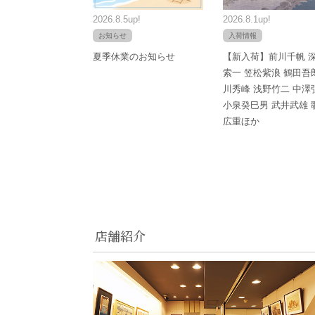
2026.8.5up!
2026.8.1up!
お知らせ
入荷情報
夏季休業のお知らせ
【新入荷】前川千帆 
索一 笠松紫浪 鶴田吾
川秀峰 浅野竹二 中澤
小泉癸巳男 武井武雄 
広重ほか
店舗紹介