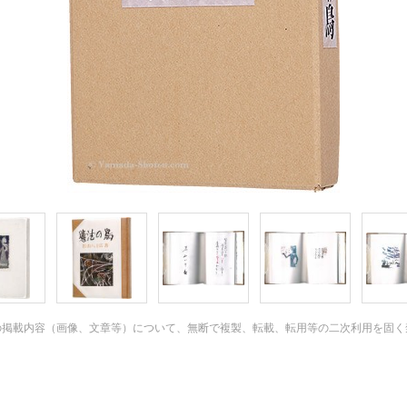
の掲載内容（画像、文章等）について、無断で複製、転載、転用等の二次利用を固く