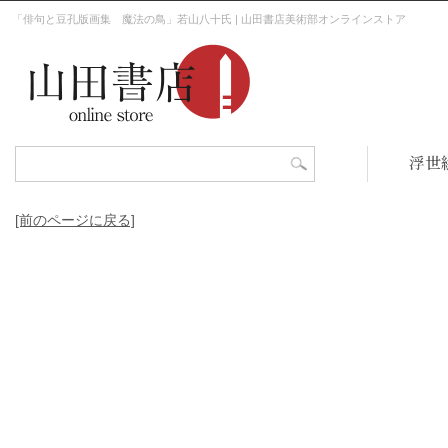
「俳句と豆孔版画集 魔法の鳥」若山八十氏 | 山田書店美術部オンラインストア
浮世
[前のページに戻る]