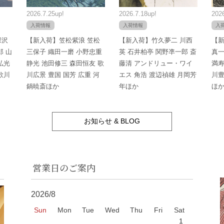
2026.7.25up!
2026.7.18up!
2026
入荷情報
入荷情報
入
深沢
【新入荷】笠松紫浪 笠松
【新入荷】竹久夢二 川西
【新
郎 山
三保子 織田一磨 小野忠重
英 石井柏亭 関野凖一郎 斎
真一
弘光
静光 池田修三 森田恒友 歌
藤清 アンドリュー・ワイ
満寿
歌川
川広景 豊国 国芳 広重 河
エス 角浩 渡辺禎雄 月岡芳
川豊
鍋暁斎ほか
年ほか
ほ
お知らせ & BLOG
営業日のご案内
2026/8
Sun
Mon
Tue
Wed
Thu
Fri
Sat
1