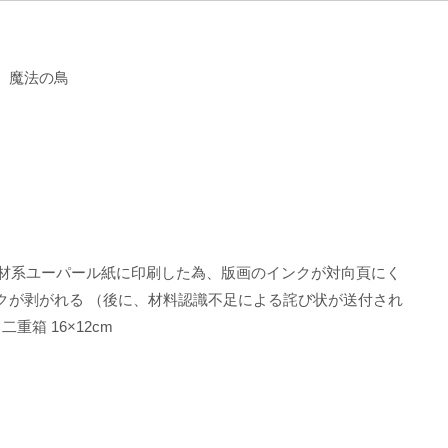
 魔法の鳥
6）
発泡材系ユーパール紙に印刷した為、版画のインクが対向頁にく
クが剥がれる （後に、材料認識不足による詫び状が送付され
重箱 16×12cm