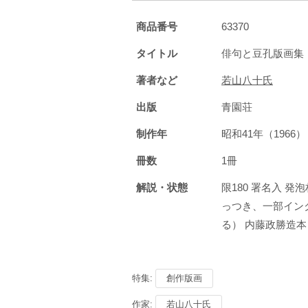
商品番号
63370
タイトル
俳句と豆孔版画集
著者など
若山八十氏
出版
青園荘
制作年
昭和41年（196
冊数
1冊
解説・状態
限180 署名入 
っつき、一部イン
る） 内藤政勝造本 二
特集:
創作版画
作家:
若山八十氏