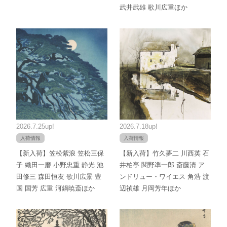
武井武雄 歌川広重ほか
2026.7.25up!
2026.7.18up!
入荷情報
入荷情報
【新入荷】笠松紫浪 笠松三保
【新入荷】竹久夢二 川西英 石
子 織田一磨 小野忠重 静光 池
井柏亭 関野凖一郎 斎藤清 ア
田修三 森田恒友 歌川広景 豊
ンドリュー・ワイエス 角浩 渡
国 国芳 広重 河鍋暁斎ほか
辺禎雄 月岡芳年ほか