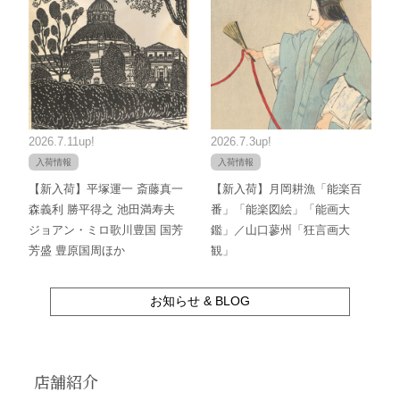
2026.7.11up!
2026.7.3up!
入荷情報
入荷情報
【新入荷】平塚運一 斎藤真一
【新入荷】月岡耕漁「能楽百
森義利 勝平得之 池田満寿夫
番」「能楽図絵」「能画大
ジョアン・ミロ歌川豊国 国芳
鑑」／山口蓼州「狂言画大
芳盛 豊原国周ほか
観」
お知らせ & BLOG
店舗紹介