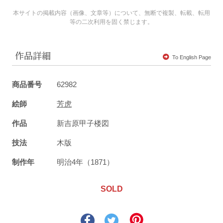
本サイトの掲載内容（画像、文章等）について、無断で複製、転載、転用
等の二次利用を固く禁じます。
作品詳細
To English Page
商品番号
62982
絵師
芳虎
作品
新吉原甲子楼図
技法
木版
制作年
明治4年（1871）
SOLD