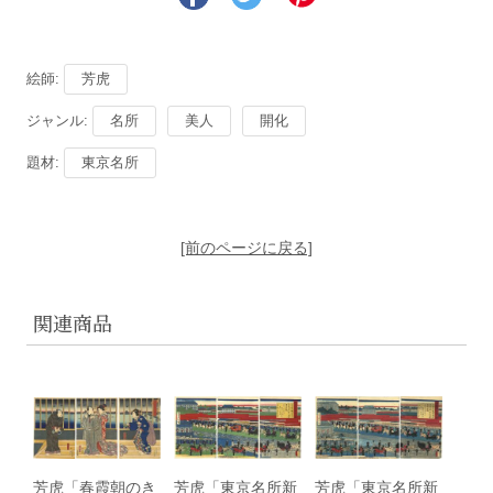
絵師:
芳虎
ジャンル:
名所
美人
開化
題材:
東京名所
[前のページに戻る]
関連商品
芳虎「春霞朝のき
芳虎「東京名所新
芳虎「東京名所新