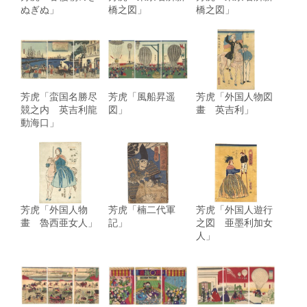
ぬぎぬ」
橋之図」
橋之図」
芳虎「蛮国名勝尽
芳虎「風船昇遥
芳虎「外国人物図
競之内 英吉利龍
図」
畫 英吉利」
動海口」
芳虎「外国人物
芳虎「楠二代軍
芳虎「外国人遊行
畫 魯西亜女人」
記」
之図 亜墨利加女
人」