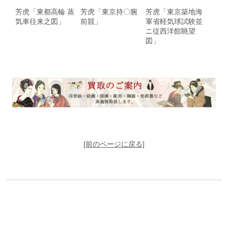
芳虎「東都高輪 蒸
芳虎「東京持〇腕
芳虎「東京築地海
気車往来之図」
前競」
軍省軽気球試験並
ニ従西洋館眺望
図」
[前のページに戻る]