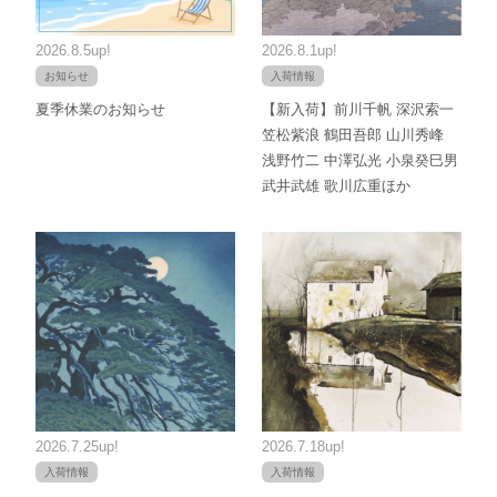
2026.8.5up!
2026.8.1up!
お知らせ
入荷情報
夏季休業のお知らせ
【新入荷】前川千帆 深沢索一
笠松紫浪 鶴田吾郎 山川秀峰
浅野竹二 中澤弘光 小泉癸巳男
武井武雄 歌川広重ほか
2026.7.25up!
2026.7.18up!
入荷情報
入荷情報