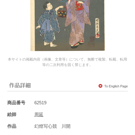
本サイトの掲載内容（画像、文章等）について、無断で複製、転載、転用
等の二次利用を固く禁じます。
作品詳細
To English Page
商品番号
62519
絵師
周延
作品
幻燈写心競 川開