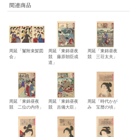
関連商品
周延「鬘附束髪図
周延「東錦昼夜
周延「東錦昼夜
会」
競 藤原朝臣成
競 三荘太夫」
道」
周延「東錦昼夜
周延「東錦昼夜
周延「時代かが
競 二位の内侍」
競 吉備大臣」
み 宝暦の頃」