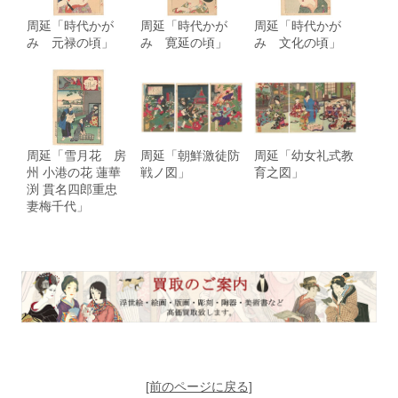
周延「時代かが
周延「時代かが
周延「時代かが
み 元禄の頃」
み 寛延の頃」
み 文化の頃」
周延「雪月花 房
周延「朝鮮激徒防
周延「幼女礼式教
州 小港の花 蓮華
戦ノ図」
育之図」
渕 貫名四郎重忠
妻梅千代」
[前のページに戻る]