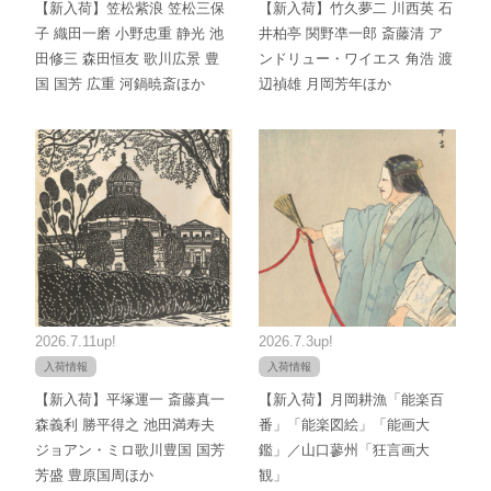
【新入荷】笠松紫浪 笠松三保
【新入荷】竹久夢二 川西英 石
子 織田一磨 小野忠重 静光 池
井柏亭 関野凖一郎 斎藤清 ア
田修三 森田恒友 歌川広景 豊
ンドリュー・ワイエス 角浩 渡
国 国芳 広重 河鍋暁斎ほか
辺禎雄 月岡芳年ほか
2026.7.11up!
2026.7.3up!
入荷情報
入荷情報
【新入荷】平塚運一 斎藤真一
【新入荷】月岡耕漁「能楽百
森義利 勝平得之 池田満寿夫
番」「能楽図絵」「能画大
ジョアン・ミロ歌川豊国 国芳
鑑」／山口蓼州「狂言画大
芳盛 豊原国周ほか
観」